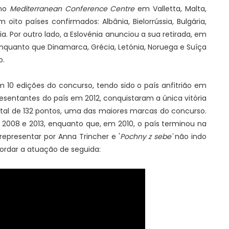
 no
Mediterranean Conference Centre
em Valletta, Malta,
oito países confirmados: Albânia, Bielorrússia, Bulgária,
ânia. Por outro lado, a Eslovénia anunciou a sua retirada, em
nquanto que Dinamarca, Grécia, Letónia, Noruega e Suíça
o.
m 10 edições do concurso, tendo sido o país anfitrião em
resentantes do país em 2012, conquistaram a única vitória
otal de 132 pontos, uma das maiores marcas do concurso.
2008 e 2013, enquanto que, em 2010, o país terminou na
representar por Anna Trincher e '
Pochny z sebe'
não indo
cordar a atuação de seguida: