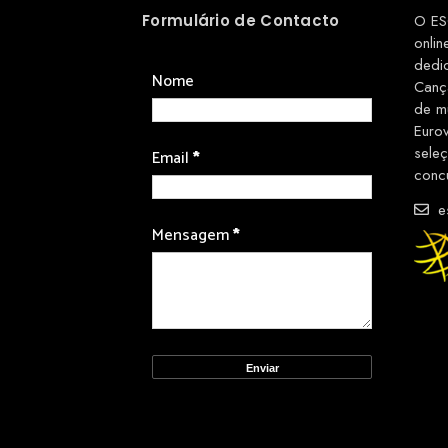
Formulário de Contacto
O ES
onlin
dedi
Nome
Canç
de m
Euro
sele
Email
*
conc
es
Mensagem
*