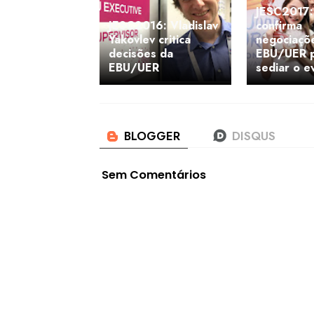
JESC2017:
JESC2016: Vladislav
confirma
Yakovlev critica
negociaçõ
decisões da
EBU/UER 
EBU/UER
sediar o e
Sem Comentários