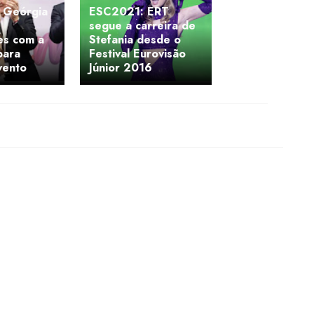
 Geórgia
ESC2021: ERT
segue a carreira de
es com a
Stefania desde o
para
Festival Eurovisão
vento
Júnior 2016