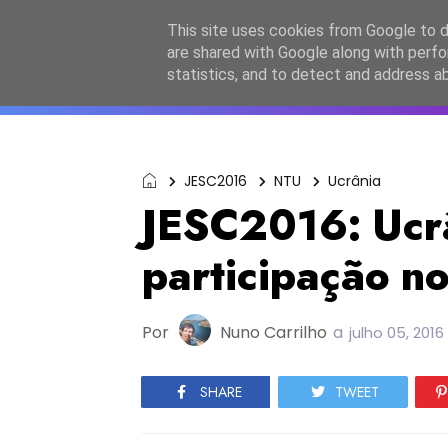
Início
Sobre a equipa
Contactos
Po
This site uses cookies from Google to de
are shared with Google along with perfo
ESC2027
JESC2026
F
statistics, and to detect and address a
JESC2016
NTU
Ucrânia
JESC2016: Ucr
participação n
Por
Nuno Carrilho
a
julho 05, 2016
SHARE
TWEET