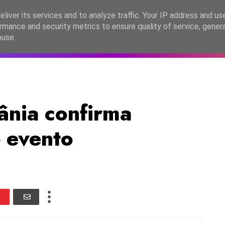
lítica de Privacidade
liver its services and to analyze traffic. Your IP address and us
rmance and security metrics to ensure quality of service, gene
C2026
EASC2026
PORTUGAL
LANÇAMENTOS
ESPE
buse.
ânia confirma
o evento