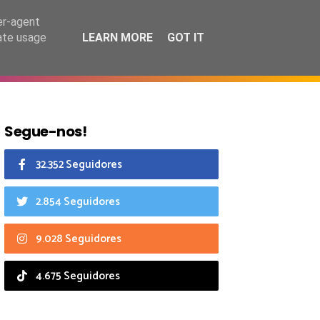
8 agosto 2026
er-agent
rate usage
LEARN MORE
GOT IT
CIAIS
CALENDÁRIO
Segue-nos!
32.352 Seguidores
2.854 Seguidores
9.028 Seguidores
4.675 Seguidores