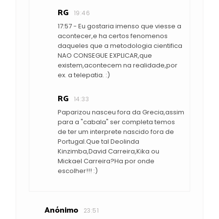
RG
19:46
17:57 - Eu gostaria imenso que viesse a
acontecer,e ha certos fenomenos
daqueles que a metodologia cientifica
NAO CONSEGUE EXPLICAR,que
existem,acontecem na realidade,por
ex. a telepatia. :)
RG
14:33
Paparizou nasceu fora da Grecia,assim
para a "cabala" ser completa temos
de ter um interprete nascido fora de
Portugal.Que tal Deolinda
Kinzimba,David Carreira,Kika ou
Mickael Carreira?Ha por onde
escolher!!! :)
Anónimo
23:51