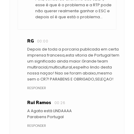
esse é que é o problema e a RTP pode
não querer realmente ganhar o ESC e
depois aí é que está o problema...
RG
00:00
Depois de toda a porcaria publicada em certa
imprensa francesa,esta vitoria de Portugal tem
um significado ainda maior.Grande team
multiracial,multicultural,espelho lindo desta
nossa naçao! Nao se foram abaixo,mesmo
sem o CR7! PARABENS E OBRIGADO,SELEÇAO!
RESPONDER
Rui Ramos
00:26
A Agata está LINDAAAA
Parabens Portugal
RESPONDER