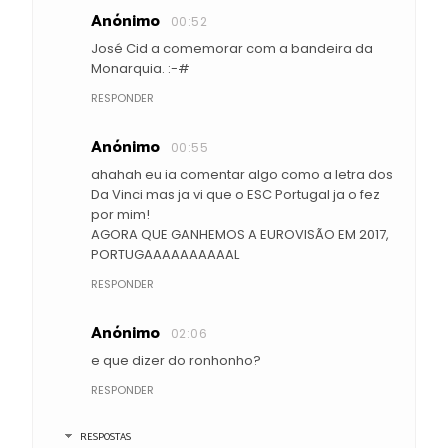
Anónimo
00:52
José Cid a comemorar com a bandeira da
Monarquia. :-#
RESPONDER
Anónimo
00:55
ahahah eu ia comentar algo como a letra dos
Da Vinci mas ja vi que o ESC Portugal ja o fez
por mim!
AGORA QUE GANHEMOS A EUROVISÃO EM 2017,
PORTUGAAAAAAAAAAL
RESPONDER
Anónimo
02:06
e que dizer do ronhonho?
RESPONDER
RESPOSTAS