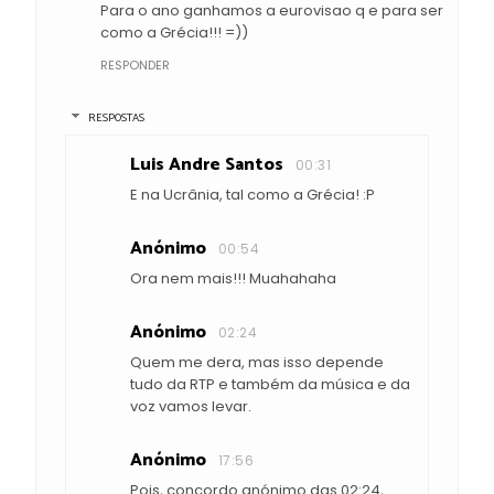
Para o ano ganhamos a eurovisao q e para ser
como a Grécia!!! =))
RESPONDER
RESPOSTAS
Luis Andre Santos
00:31
E na Ucrânia, tal como a Grécia! :P
Anónimo
00:54
Ora nem mais!!! Muahahaha
Anónimo
02:24
Quem me dera, mas isso depende
tudo da RTP e também da música e da
voz vamos levar.
Anónimo
17:56
Pois, concordo anónimo das 02:24,