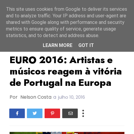
Início
6 agosto 2026
This site uses cookies from Google to deliver its services
and to analyze traffic. Your IP address and user-agent are
shared with Google along with performance and security
metrics to ensure quality of service, generate usage
statistics, and to detect and address abuse.
LEARN MORE
GOT IT
Euro2016
EURO 2016: Artistas e
músicos reagem à vitória
de Portugal na Europa
Por
Nelson Costa
a
julho 10, 2016