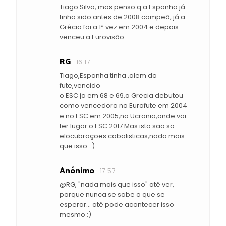
Tiago Silva, mas penso q a Espanha já
tinha sido antes de 2008 campeã, já a
Grécia foi a 1ª vez em 2004 e depois
venceu a Eurovisão
RG
16:17
Tiago,Espanha tinha ,alem do
fute,vencido
o ESC ja em 68 e 69,a Grecia debutou
como vencedora no Eurofute em 2004
e no ESC em 2005,na Ucrania,onde vai
ter lugar o ESC 2017.Mas isto sao so
elocubraçoes cabalisticas,nada mais
que isso. :)
Anónimo
17:57
@RG, "nada mais que isso" até ver,
porque nunca se sabe o que se
esperar... até pode acontecer isso
mesmo :)