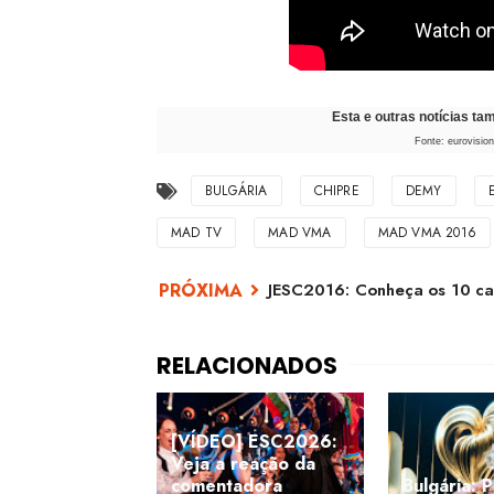
Esta e outras notícias t
Fonte: eurovisio
BULGÁRIA
CHIPRE
DEMY
MAD TV
MAD VMA
MAD VMA 2016
JESC2016: Conheça os 10 can
[VÍDEO] ESC2026:
Veja a reação da
comentadora
Bulgária: 