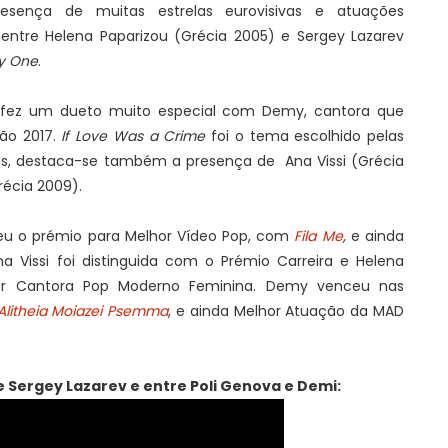
sença de muitas estrelas eurovisivas e atuações
entre Helena Paparizou (Grécia 2005) e Sergey Lazarev
ly One
.
m fez um dueto muito especial com Demy, cantora que
ão 2017.
If Love Was a Crime
foi o tema escolhido pelas
tes, destaca-se também a presença de Ana Vissi (Grécia
récia 2009).
eu o prémio para Melhor Vídeo Pop, com
Fila Me
,
e ainda
 Vissi foi distinguida com o Prémio Carreira e Helena
or Cantora Pop Moderno Feminina. Demy venceu nas
 Alitheia Moiazei Psemma
, e ainda Melhor Atuação da MAD
e Sergey Lazarev e entre Poli Genova e Demi: