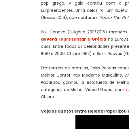
pop grega. A gala contou com a pre
surpreendentes. Uma delas foi um dueto 
(Rússia 2016), que cantaram
You're The On
Poli Genova (Bulgária 2011/2016) també
deverá representar a Grécia
na Eurovis
duas. Entre todas as celebridades presen
1980 e 2006; Chipre 1982) e Sakis Rouvas (G
Em termos de prémios, Sakis Rouvas venc
Melhor Cantor Pop Moderno Masculino. Ana
Paparizou ganhou a estatueta de Melh
categorias de Melhor Vídeo Urbano, com
I
Chipre.
Veja os duetos entre Helena Paparizou 