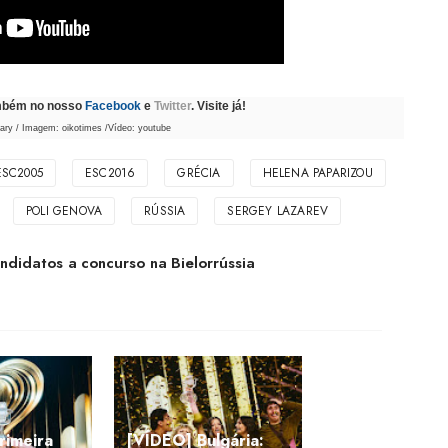
ambém no nosso
Facebook
e
Twitter
. Visite já!
nary / Imagem: oikotimes /Vídeo: youtube
ESC2005
ESC2016
GRÉCIA
HELENA PAPARIZOU
POLI GENOVA
RÚSSIA
SERGEY LAZAREV
didatos a concurso na Bielorrússia
Primeira
[VÍDEO] Bulgária: