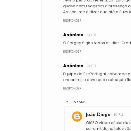
Tenho pena da Helena. Em 2015, qua
quase nem reagiram à presença del
Arrisco-me a dizer que até a Suzy 
RESPONDER
Anónimo
19:00
O Sergey é giro todos os dias. Cred
RESPONDER
Anónimo
19:03
Equipa do EscPortugal, sabem se p
encontrei, e acho que a atuação f
RESPONDER
RESPOSTAS
João Diogo
19:54
Olá! O vídeo oficial da
ser emitida na televisã