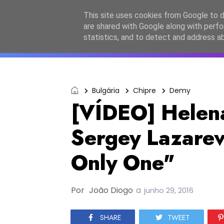
Início
Sobre a equipa
Contactos
Po
This site uses cookies from Google to de
are shared with Google along with perfo
ESC2027
JESC2026
F
statistics, and to detect and address a
Bulgária
Chipre
Demy
[VÍDEO] Helen
Sergey Lazarev
Only One"
Por
João Diogo
a
junho 29, 2016
SHARE
TWEET