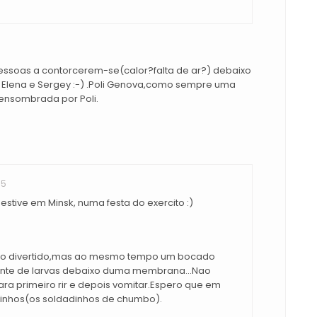
essoas a contorcerem-se(calor?falta de ar?) debaixo
 Elena e Sergey :-) .Poli Genova,como sempre uma
 ensombrada por Poli.
55
 estive em Minsk, numa festa do exercito :)
ilo divertido,mas ao mesmo tempo um bocado
nte de larvas debaixo duma membrana...Nao
ra primeiro rir e depois vomitar.Espero que em
dinhos(os soldadinhos de chumbo).