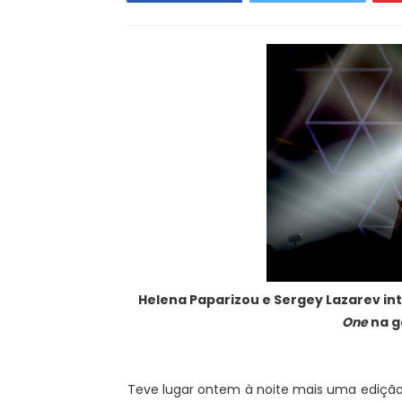
Helena Paparizou e Sergey Lazarev i
One
na g
Teve lugar ontem à noite mais uma edição