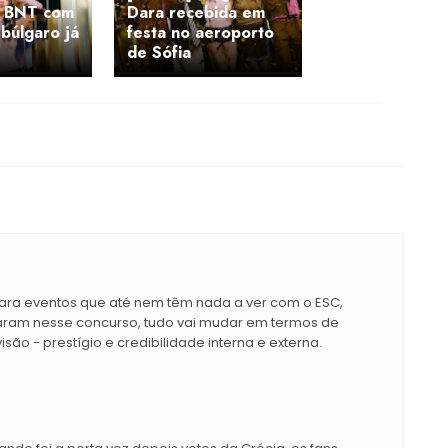
a BNT com
Dara recebida em
búlgaro já
festa no aeroporto
de Sófia
para eventos que até nem têm nada a ver com o ESC,
iparam nesse concurso, tudo vai mudar em termos de
são - prestígio e credibilidade interna e externa.