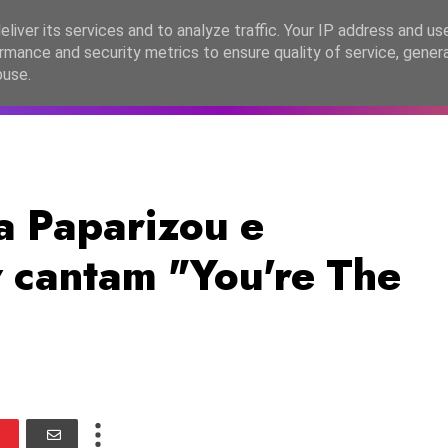
lítica de Privacidade
liver its services and to analyze traffic. Your IP address and us
rmance and security metrics to ensure quality of service, gene
C2026
EASC2026
PORTUGAL
LANÇAMENTOS
ESPE
buse.
a Paparizou e
 cantam "You're The