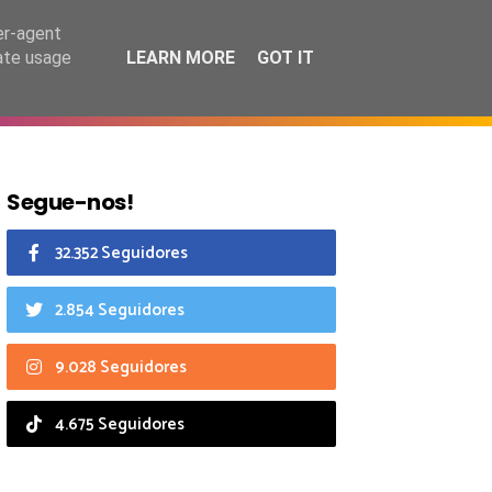
7 agosto 2026
er-agent
rate usage
LEARN MORE
GOT IT
CIAIS
CALENDÁRIO
Segue-nos!
32.352 Seguidores
2.854 Seguidores
9.028 Seguidores
4.675 Seguidores