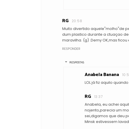
RG
20:58
Muito divertido aquele"molho"de p
dum plastico durante a ctuaçao de
maravilha. (g) .Demy OK,mas ficou
RESPONDER
RESPOSTAS
Anabela Banana
10:
LOL já fiz aquilo quando
RG
13:37
Anabela, eu achei aqu
nojento,parecia um mo
sei,digamos que deu pa
Minsk estivessem lava