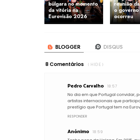
búlgara no momento
reunião d
da vitória na
o governo 
Eurovisão 2026
ocorreu
8 Comentários
( HIDE )
Pedro Carvalho
18:57
No dia em que Portugal convidar, 
artistas internacionais que partic
prestígio que Portugal tem na Eurovi
RESPONDER
Anónimo
18:59