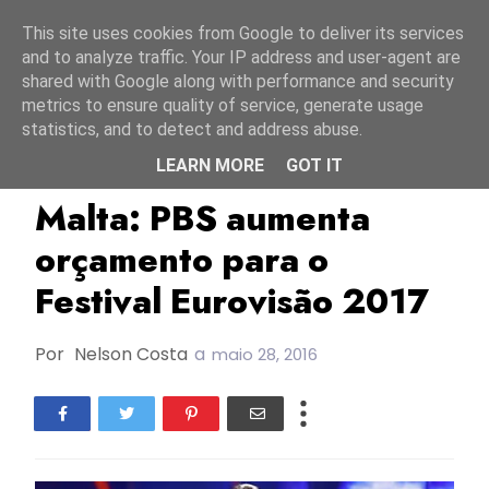
Início
9 agosto 2026
This site uses cookies from Google to deliver its services
and to analyze traffic. Your IP address and user-agent are
shared with Google along with performance and security
metrics to ensure quality of service, generate usage
statistics, and to detect and address abuse.
LEARN MORE
GOT IT
ESC2016
ESC2017
Ira Losco
Malta: PBS aumenta
orçamento para o
Festival Eurovisão 2017
Por
Nelson Costa
a
maio 28, 2016