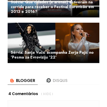
Suécia: Que cidades (e arenas) estiveram na
corrida para receber o Festival Eurovisão em
2013 e 2016?
Sérvia: Sanja Vučić acompanha Zorja Pajić no
'Pesma za Evroviziju '22'
4 Comentários
( HIDE )