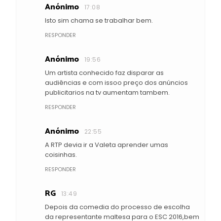
Anónimo
17:08
Isto sim chama se trabalhar bem.
RESPONDER
Anónimo
19:56
Um artista conhecido faz disparar as
audiências e com issoo preço dos anúncios
publicitarios na tv aumentam tambem.
RESPONDER
Anónimo
22:55
A RTP devia ir a Valeta aprender umas
coisinhas.
RESPONDER
RG
13:49
Depois da comedia do processo de escolha
da representante maltesa para o ESC 2016,bem