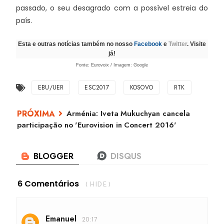
passado, o seu desagrado com a possível estreia do
país.
Esta e outras notícias também no nosso
Facebook
e
Twitter
. Visite
já!
Fonte: Eurovoix / Imagem: Google
EBU/UER
ESC2017
KOSOVO
RTK
Arménia: Iveta Mukuchyan cancela
participação no 'Eurovision in Concert 2016'
6 Comentários
( HIDE )
Emanuel
20:17