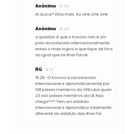
Anónimo
01:02
Ai ai,ui ui? Diria mais: Au oink,oink oink
Anónimo
15:28
a questao é que o Kosovo nao é um
país reconhecido internacionalmente
entao o mais logico e que fique de fora
ao igual que as ilhas Faroé
RG
18:13
15:28 -O Kosovo e reconhecido
internacional e diplomaticamente por
108 paises membros da ONU,dos quais
23 sao paises membros da UE.Nao
chega?!?! Tem um estatuto
internacional e diplomatico totalmente
diferente do estatuto das ilhas Far.