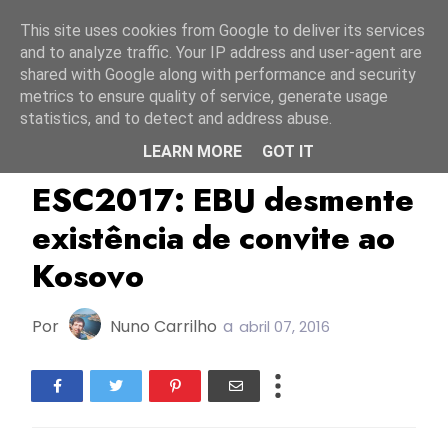
Início
8 agosto 2026
This site uses cookies from Google to deliver its services
and to analyze traffic. Your IP address and user-agent are
shared with Google along with performance and security
metrics to ensure quality of service, generate usage
statistics, and to detect and address abuse.
LEARN MORE
GOT IT
EBU/UER
ESC2017
Kosovo
ESC2017: EBU desmente
existência de convite ao
Kosovo
Por
Nuno Carrilho
a
abril 07, 2016