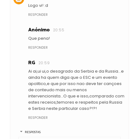
Logo vi! :d
RESPONDER
Anónimo
20:55
Que pena!
RESPONDER
RG
20:59
Ai ai,ui ui,o desagrado da Serbia e da Russia...e
ainda ha quem diga que o ESC e um evento
apolitico,e que por isso nao deve ter cançoes
de conteudo mais ou menos
intervencionista...O que e isso,comparado com
estes receios,temores e respeitos pela Russia
e Serbia neste particular caso?!?!
RESPONDER
RESPOSTAS