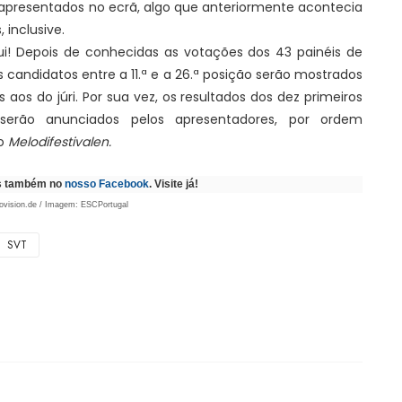
presentados no ecrã, algo que anteriormente acontecia
 inclusive.
! Depois de conhecidas as votações dos 43 painéis de
s candidatos entre a 11.ª e a 26.ª posição serão mostrados
s do júri. Por sua vez, os resultados dos dez primeiros
 serão anunciados pelos apresentadores, por ordem
no
Melodifestivalen.
as também no
nosso Facebook
. Visite já!
rovision.de / Imagem: ESCPortugal
SVT