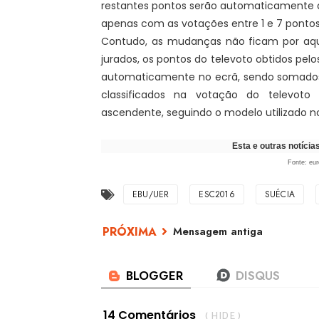
restantes pontos serão automaticamente a
apenas com as votações entre 1 e 7 pontos,
Contudo, as mudanças não ficam por aqui
jurados, os pontos do televoto obtidos pelo
automaticamente no ecrã, sendo somados ao
classificados na votação do televoto
ascendente, seguindo o modelo utilizado 
Esta e outras notíci
Fonte: eu
EBU/UER
ESC2016
SUÉCIA
Mensagem antiga
14 Comentários
( HIDE )