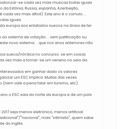
a valorizar-se cada vez mais musicas todas iguais
 da Estónia, Russia, espanha, Azerbeijão,
 cada vez mais dificil). Este ano é o cúmulo....
das iguais.
 da europa aos enlatados suecos na ânsia de ter
 ao sistema de votação.... sem justificação ou
este novo sistema.... que nos anos anteriores não
ência sueca/nórdica no concurso. se em coisas
da vez mais a tornar-se um veneno no seio da
 interessados em ganhar dado os valores
ganizar um ESC implica. Muitas das vezes
o (nem vale a pena falar em turismo, etc)
ano o ESC saia do norte da europa e de um país
017 seja menos eletrónico, menos artificial.
adicional"/"nacional", mais "intimista", quem sabe
te do inglês.