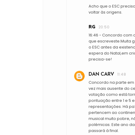
Acho que o ESC precisa
voltar às origens.
RG
20:50
16:46 - Concordo com c
que escreveste.Muita 
o ESC antes da existen
espera do Natal,em cri
precisa-se!
DAN CARV
11:48
Concordo na parte em q
vez mais ausente do c
votação como está torn
pontuação entre 1 e 5 
representações. Há pa
pertencem ao continen
musical muito pobre, n
polémicas. Este ano dar
passará à final.