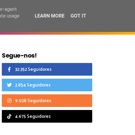
7 agosto 2026
er-agent
rate usage
LEARN MORE
GOT IT
CIAIS
CALENDÁRIO
Segue-nos!
32.352 Seguidores
2.854 Seguidores
9.028 Seguidores
4.675 Seguidores