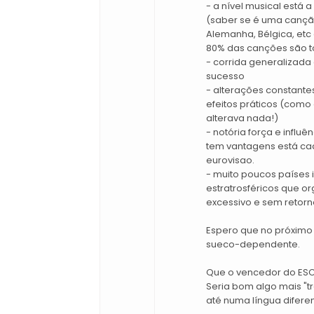
- a nível musical está 
(saber se é uma canção
Alemanha, Bélgica, etc é
80% das canções são to
- corrida generalizada
sucesso
- alterações constantes
efeitos práticos (como 
alterava nada!)
- notória força e influ
tem vantagens está ca
eurovisao.
- muito poucos países
estratrosféricos que or
excessivo e sem retorn
Espero que no próximo 
sueco-dependente.
Que o vencedor do ESC 2
Seria bom algo mais "tr
até numa língua diferen