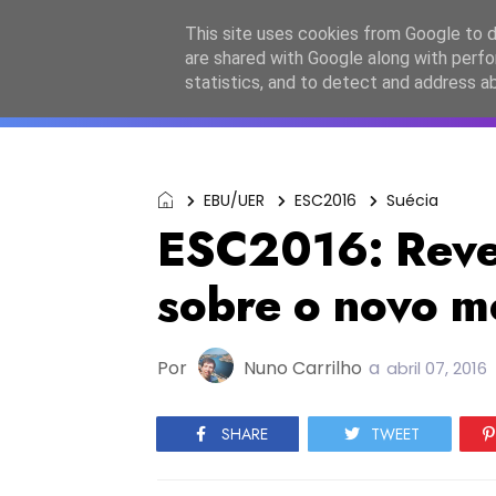
Início
Sobre a equipa
Contactos
Po
This site uses cookies from Google to de
are shared with Google along with perfo
ESC2027
JESC2026
F
statistics, and to detect and address a
EBU/UER
ESC2016
Suécia
ESC2016: Reve
sobre o novo m
Por
Nuno Carrilho
a
abril 07, 2016
SHARE
TWEET