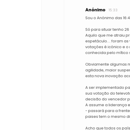
Anónimo
15:33
Sou o Anónimo das 16:4
Só para situar tenho 
Aquilo que me atraiu p
espetáculo.... foram as
votações é icónico e o 
conhecida pelo mítico 
Obviamente algumas m
agilidade, maior suspe
esta nova inovação ac
A ser implementado par
sua votação do televoto
decisão do vencedor pa
A assume a liderança e 
- passará para a frent
paises tem o mesmo dir
Acho que todos os paíse