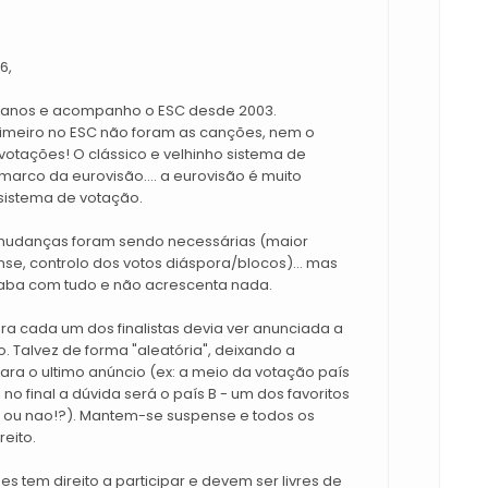
6,
26 anos e acompanho o ESC desde 2003.
rimeiro no ESC não foram as canções, nem o
 votações! O clássico e velhinho sistema de
marco da eurovisão.... a eurovisão é muito
sistema de votação.
udanças foram sendo necessárias (maior
nse, controlo dos votos diáspora/blocos)... mas
aba com tudo e não acrescenta nada.
a cada um dos finalistas devia ver anunciada a
. Talvez de forma "aleatória", deixando a
ra o ultimo anúncio (ex: a meio da votação país
no final a dúvida será o país B - um dos favoritos
e ou nao!?). Mantem-se suspense e todos os
eito.
s tem direito a participar e devem ser livres de