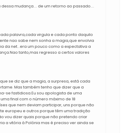
 dessa mudança.... de um retorno ao passado....
ada palavra,cada virgula e cada ponto daquilo
gente nao sabe nem sonha a magia,que envolvia
cia da net...era um pouco como a expectativa a
ança.Nao tanto,mas regresso a certos valores
ue se diz que a magia, a surpresa, está cada
ertame. Mas também tenho que dizer que a
a-se fastidiosa.Eu sou apologista de uma
e uma final com o número máximo de 18
íses que nem deviam participar, uns porque não
te europeu e outros porque têm uma tradição
ão vou dizer quais porque não pretendo criar
ia a vitória à Polónia mas é preciso ver ainda se