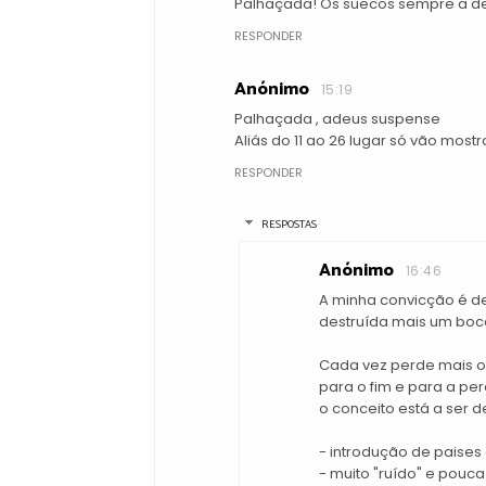
Palhaçada! Os suecos sempre a des
RESPONDER
Anónimo
15:19
Palhaçada , adeus suspense
Aliás do 11 ao 26 lugar só vão most
RESPONDER
RESPOSTAS
Anónimo
16:46
A minha convicção é de
destruída mais um boc
Cada vez perde mais o
para o fim e para a per
o conceito está a ser d
- introdução de paise
- muito "ruído" e pouc