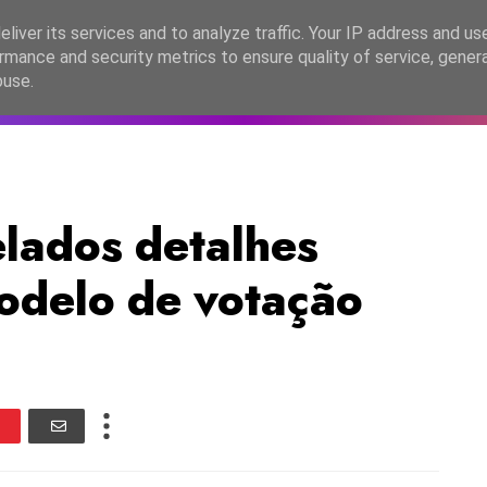
lítica de Privacidade
liver its services and to analyze traffic. Your IP address and us
rmance and security metrics to ensure quality of service, gene
C2026
EASC2026
PORTUGAL
LANÇAMENTOS
ESPE
buse.
lados detalhes
odelo de votação