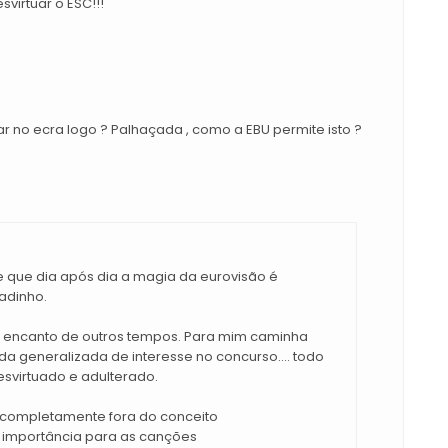
virtuar o ESC!!!
rar no ecra logo ? Palhaçada , como a EBU permite isto ?
 que dia após dia a magia da eurovisão é
adinho.
 encanto de outros tempos. Para mim caminha
da generalizada de interesse no concurso.... todo
esvirtuado e adulterado.
s completamente fora do conceito
a importância para as canções