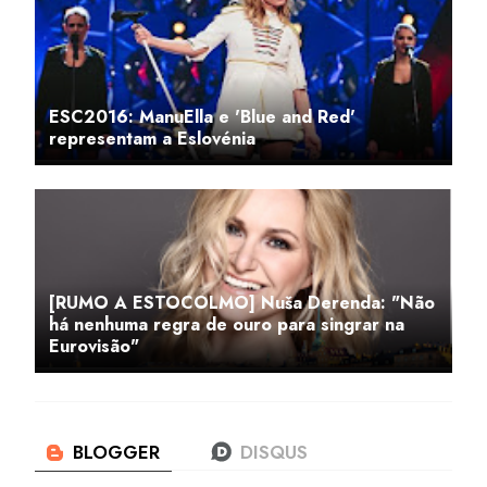
ESC2016: ManuElla e 'Blue and Red'
representam a Eslovénia
[RUMO A ESTOCOLMO] Nuša Derenda: "Não
há nenhuma regra de ouro para singrar na
Eurovisão"