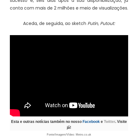
sucesso e, seis dias após a sua disponibilização, já
conta com mais de 2 milhões e meio de visualizações.
Aceda, de seguida, ao sketch
Putin, Putout:
Esta e outras notícias também no nosso
Facebook
e
Twitter
. Visite
já!
Fonte/Imagem/Vídeo: Metro.co.uk