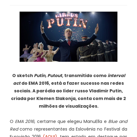
O sketch
Putin, Putout
, transmitido como
interval
act
do EMA 2016, está a fazer sucesso nas redes
sociais. A paródia ao líder russo Vladimir Putin,
criada por Klemen Slakonja, conta com mais de 2
milhões de visualizações.
O
EMA 2016
, certame que elegeu ManuElla e
Blue and
Red
como representantes da Eslovénia no Festival da
Eurovisão 2016
(AQUI)
, tem estado em destaque nas