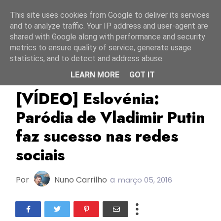
Início
7 agosto 2026
This site uses cookies from Google to deliver its services
and to analyze traffic. Your IP address and user-agent are
shared with Google along with performance and security
metrics to ensure quality of service, generate usage
statistics, and to detect and address abuse.
LEARN MORE
GOT IT
EMA 2016
Eslovénia
Klemen Slakonja
[VÍDEO] Eslovénia:
Paródia de Vladimir Putin
faz sucesso nas redes
sociais
Por
Nuno Carrilho
a
março 05, 2016