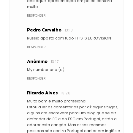
destaque. apresentação em palco contara
muito.
RESPONDER
Pedro Carvalho
13:13
Russia aposta com tudo THIS IS EUROVISION
RESPONDER
Anónimo
13:17
My number one (o)
RESPONDER
Ricardo Alves
13:26
Muito bom e muito profissional
Estou a ler os comentarios por aí: alguns tugas,
alguns ate escrevem para um blog que se diz
defender do FC e do ESC em Portugal, estão a
adorar esta canção. Mas essas mesmas
pessoas são contra Portugal cantar em inglês e