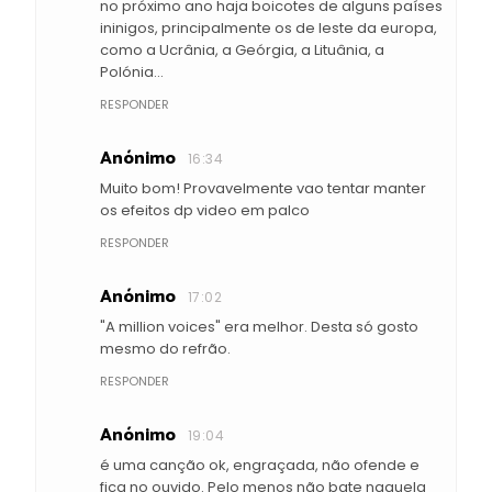
no próximo ano haja boicotes de alguns países
ininigos, principalmente os de leste da europa,
como a Ucrânia, a Geórgia, a Lituânia, a
Polónia...
RESPONDER
Anónimo
16:34
Muito bom! Provavelmente vao tentar manter
os efeitos dp video em palco
RESPONDER
Anónimo
17:02
"A million voices" era melhor. Desta só gosto
mesmo do refrão.
RESPONDER
Anónimo
19:04
é uma canção ok, engraçada, não ofende e
fica no ouvido. Pelo menos não bate naquela