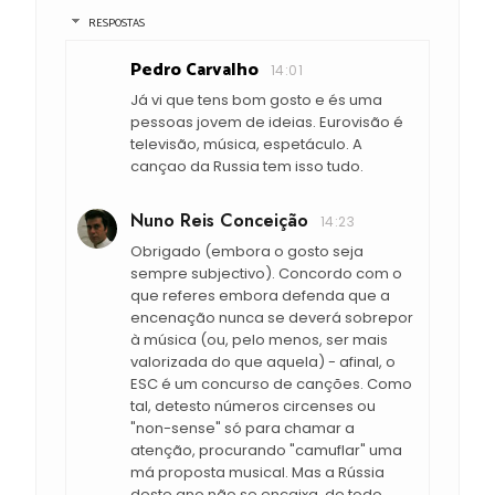
RESPOSTAS
Pedro Carvalho
14:01
Já vi que tens bom gosto e és uma
pessoas jovem de ideias. Eurovisão é
televisão, música, espetáculo. A
cançao da Russia tem isso tudo.
Nuno Reis Conceição
14:23
Obrigado (embora o gosto seja
sempre subjectivo). Concordo com o
que referes embora defenda que a
encenação nunca se deverá sobrepor
à música (ou, pelo menos, ser mais
valorizada do que aquela) - afinal, o
ESC é um concurso de canções. Como
tal, detesto números circenses ou
"non-sense" só para chamar a
atenção, procurando "camuflar" uma
má proposta musical. Mas a Rússia
deste ano não se encaixa, de todo,