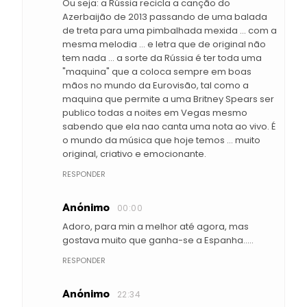
Ou seja: a Rússia recicla a canção do
Azerbaijão de 2013 passando de uma balada
de treta para uma pimbalhada mexida ... com a
mesma melodia ... e letra que de original não
tem nada ... a sorte da Rússia é ter toda uma
"maquina" que a coloca sempre em boas
mãos no mundo da Eurovisão, tal como a
maquina que permite a uma Britney Spears ser
publico todas a noites em Vegas mesmo
sabendo que ela nao canta uma nota ao vivo. É
o mundo da música que hoje temos ... muito
original, criativo e emocionante.
RESPONDER
Anónimo
00:00
Adoro, para min a melhor até agora, mas
gostava muito que ganha-se a Espanha.....
RESPONDER
Anónimo
22:34