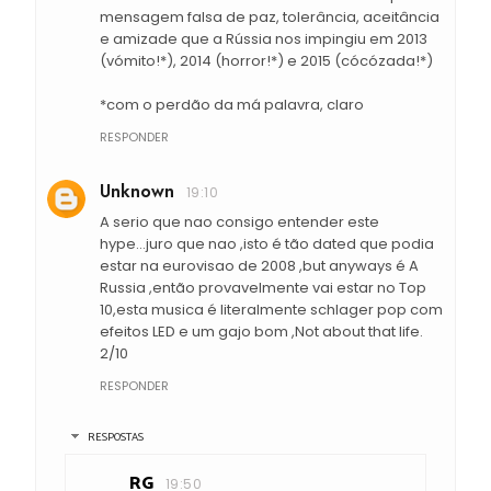
mensagem falsa de paz, tolerância, aceitância
e amizade que a Rússia nos impingiu em 2013
(vómito!*), 2014 (horror!*) e 2015 (cócózada!*)
*com o perdão da má palavra, claro
RESPONDER
Unknown
19:10
A serio que nao consigo entender este
hype...juro que nao ,isto é tão dated que podia
estar na eurovisao de 2008 ,but anyways é A
Russia ,então provavelmente vai estar no Top
10,esta musica é literalmente schlager pop com
efeitos LED e um gajo bom ,Not about that life.
2/10
RESPONDER
RESPOSTAS
RG
19:50