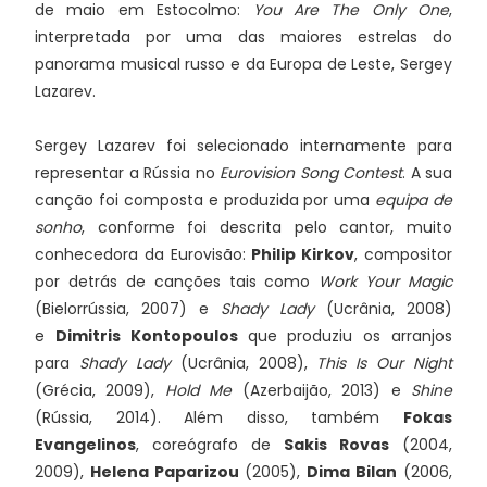
de maio em Estocolmo:
You Are The Only One
,
interpretada por uma das maiores estrelas do
panorama musical russo e da Europa de Leste, Sergey
Lazarev.
Sergey Lazarev foi selecionado internamente para
representar a Rússia no
Eurovision Song Contest
. A sua
canção foi composta e produzida por uma
equipa de
sonho
, conforme foi descrita pelo cantor, muito
conhecedora da Eurovisão:
Philip Kirkov
, compositor
por detrás de canções tais como
Work Your Magic
(Bielorrússia, 2007) e
Shady Lady
(Ucrânia, 2008)
e
Dimitris Kontopoulos
que produziu os arranjos
para
Shady Lady
(Ucrânia, 2008),
This Is Our Night
(Grécia, 2009),
Hold Me
(Azerbaijão, 2013) e
Shine
(Rússia, 2014). Além disso, também
Fokas
Evangelinos
, coreógrafo de
Sakis Rovas
(2004,
2009),
Helena Paparizou
(2005),
Dima Bilan
(2006,