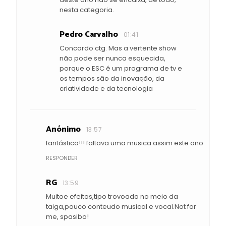
nesta categoria.
Pedro Carvalho
01:41
Concordo ctg. Mas a vertente show
não pode ser nunca esquecida,
porque o ESC é um programa de tv e
os tempos são da inovação, da
criatividade e da tecnologia
Anónimo
13:57
fantástico!!! faltava uma musica assim este ano
RESPONDER
RG
13:59
Muitoe efeitos,tipo trovoada no meio da
taiga,pouco conteudo musical e vocal.Not for
me, spasibo!