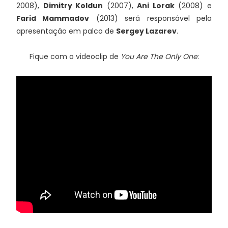
2008),
Dimitry Koldun
(2007),
Ani Lorak
(2008) e
Farid Mammadov
(2013) será responsável pela
apresentação em palco de
Sergey Lazarev
.
Fique com o videoclip de
You Are The Only One
: