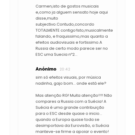
Carmen,isto de gostos musicais
e,como ja alguem sensato hoje aqui
disse,muito
subjectivo.Contudo,concordo
TOTALMENTE contigo!Isto,musicalmente
falando, e fraquissimo,mas quanto a
efeitos audiovisuais e fortissimo.A
Russia de certo modo parece ser no
ESC uma Suecia nº2...
Anónimo
20:42
sim só efeitos visuais, por música
nadinha, gajo bom... onde está ele?
Mas atenção RG! Muita atenção!!!! Não
compares a Russia com a Suécia! A
Suécia é uma grande contribuição
para o ESC desde quase o inicio...
quando a Europa quase toda se
desimportava da Eurovisão, a Suécia
manteve-se firme a apoiar o evento!