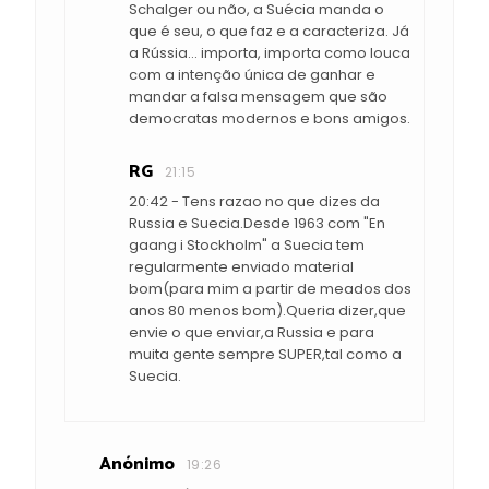
Schalger ou não, a Suécia manda o
que é seu, o que faz e a caracteriza. Já
a Rússia... importa, importa como louca
com a intenção única de ganhar e
mandar a falsa mensagem que são
democratas modernos e bons amigos.
RG
21:15
20:42 - Tens razao no que dizes da
Russia e Suecia.Desde 1963 com "En
gaang i Stockholm" a Suecia tem
regularmente enviado material
bom(para mim a partir de meados dos
anos 80 menos bom).Queria dizer,que
envie o que enviar,a Russia e para
muita gente sempre SUPER,tal como a
Suecia.
Anónimo
19:26