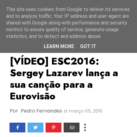
Início
8 agosto 2026
This site uses cookies from Google to deliver its services
and to analyze traffic. Your IP address and user-agent are
shared with Google along with performance and security
metrics to ensure quality of service, generate usage
statistics, and to detect and address abuse.
LEARN MORE
GOT IT
ESC2016
RTR
Rússia
[VÍDEO] ESC2016:
Sergey Lazarev lança a
sua canção para a
Eurovisão
Por
Pedro Fernandes
a
março 05, 2016