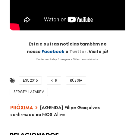
Esta e outras notícias também no
nosso
Facebook
e
Twitter
. Visite já!
Fonte: esctoday / Imagem e Video: eurovision.tv
ESC2016
RTR
RÚSSIA
SERGEY LAZAREV
[AGENDA] Filipe Gonçalves
confirmado no NOS Alive