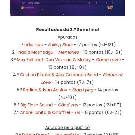
Resultados da 2.ª Semifinal
Apurados
1.º
Lidia Isac -
Falling Stars
- 17 pontos (5J+12T)
2.º
Nadia Mosneagu -
Memories
-
16 pontos (10J+6T)
3.º
Max Fall feat. Dan Vozniuc & Malloy -
Game Lover
-
16 pontos (8J+8T)
4.º
Cristina Pintilie & Alex Calancea Band -
Picture of
Love
- 14 pontos (7J+7T)
5.º
Rodica & Ivan Aculov -
Stop Lying
- 14 pontos
(4J+10T)
6.º
Big Flash Sound -
Când vrei
- 12 pontos (12J+0T)
7.º
Andrei Ionita & Onoffrei -
Lie
- 8 pontos (6J+2T)
Apurado pelo público