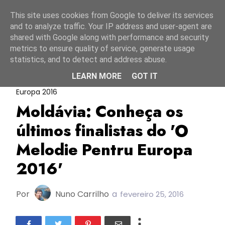
Início
6 agosto 2026
This site uses cookies from Google to deliver its services
and to analyze traffic. Your IP address and user-agent are
shared with Google along with performance and security
metrics to ensure quality of service, generate usage
statistics, and to detect and address abuse.
LEARN MORE
GOT IT
ESC2016
Moldávia
O Melodie Pentru
Europa 2016
Moldávia: Conheça os
últimos finalistas do 'O
Melodie Pentru Europa
2016'
Por
Nuno Carrilho
a
fevereiro 25, 2016