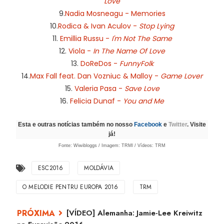
Love
9.
Nadia Mosneagu - Memories
10.
Rodica & Ivan Aculov -
Stop Lying
11.
Emillia Russu -
I'm Not The Same
12.
Viola -
In The Name Of Love
13.
DoReDos -
FunnyFolk
14.
Max Fall feat. Dan Vozniuc & Malloy -
Game Lover
15.
Valeria Pasa -
Save Love
16.
Felicia Dunaf -
You and Me
Esta e outras notícias também no nosso
Facebook
e
Twitter
. Visite
já!
Fonte: Wiwibloggs / Imagem: TRMl / Vídeos: TRM
ESC2016
MOLDÁVIA
O MELODIE PENTRU EUROPA 2016
TRM
[VÍDEO] Alemanha: Jamie-Lee Kreiwitz