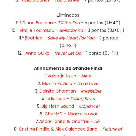
8.º
Felicia Dunaf -
You and Me
- 7 pontos (2J+5T)
Eliminados
9.º
Diana Brescan -
Till the End
- 5 pontos (1J+4T)
10.º
Vitalie Todirascu -
Belladonna
- 3 pontos (3J+0T)
11.º
Beatrice -
Save My Heart For You
- 3 pontos
(0J+3T)
12.º
Anna Gulko -
Never Let Go
- 1 ponto (0J+1T)
Alinhamento da Grande Final
1.
Valentin Uzun -
Mine
2.
Maxim Zavidia -
La La Love
3.
Doinita Gherman -
Irresistible
4.
Lidia Isac -
Falling Stars
5.
Big Flash Sound -
Când vrei
6.
Che-MD -
Voda e cu Noi
7.
Andrei Ionita & Onoffrei -
Lie
8.
Cristina Pintilie & Alex Calancea Band -
Picture of