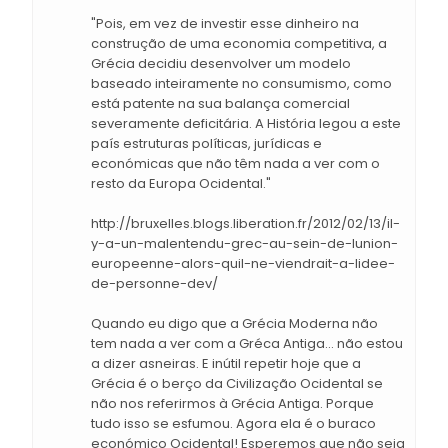
"Pois, em vez de investir esse dinheiro na
construção de uma economia competitiva, a
Grécia decidiu desenvolver um modelo
baseado inteiramente no consumismo, como
está patente na sua balança comercial
severamente deficitária. A História legou a este
país estruturas políticas, jurídicas e
económicas que não têm nada a ver com o
resto da Europa Ocidental."
http://bruxelles.blogs.liberation.fr/2012/02/13/il-
y-a-un-malentendu-grec-au-sein-de-lunion-
europeenne-alors-quil-ne-viendrait-a-lidee-
de-personne-dev/
Quando eu digo que a Grécia Moderna não
tem nada a ver com a Gréca Antiga... não estou
a dizer asneiras. E inútil repetir hoje que a
Grécia é o berço da Civilização Ocidental se
não nos referirmos à Grécia Antiga. Porque
tudo isso se esfumou. Agora ela é o buraco
económico Ocidental! Esperemos que não seja