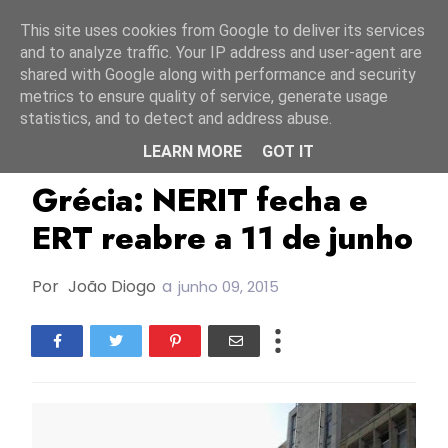
Início
6 agosto 2026
This site uses cookies from Google to deliver its services
and to analyze traffic. Your IP address and user-agent are
shared with Google along with performance and security
metrics to ensure quality of service, generate usage
statistics, and to detect and address abuse.
LEARN MORE
GOT IT
EBU/UER
ERT
Grécia
Grécia: NERIT fecha e
ERT reabre a 11 de junho
Por
João Diogo
a
junho 09, 2015