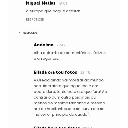
Miguel Matias
18:01
a europa que pague a festa!
RESPONDER
RESPOSTAS
Anónimo
21:42
olha deixa-te de comentários infelizes
e arrogantes.
Ellada ora tou fotos
22:45
A Grecia ainda vai mostrar ao mundo
neo-liberalista que agua mole em
pedra dura, tanto bate ate que fura! Ao
contrario dum outro pais mais ou
menos do mesmo tamanho e mesmo
nro de habitantes,que se curva ate se
lhe ver o" principio da cauda".