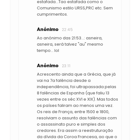
estafada...Tao estafada como o
Comunismo estilo URSS,PRC etc. Sem
cumprimentos.
Anónimo
22:45
Ao anónimo das 21:53...: asneira,
asneira, será talvez "au" mesmo
tempo... lol
Anónimo
23:11
Acrescento ainda que a Grécia, que já
vai na 7a falência desde a
independência, foi ultrapassada pelas
8 falências de Espanha (que faliu 13
vezes entre os séc XVI e XIX). Mas todos
os países faliram ao menos uma vez.
Os reis de França, entre 1500 e 1800,
resolviam o assunto das falências com
o assassinato puro e simples dos
credores. Era assim a reestruturação
da dívida da Coroa Francesa, ao que o