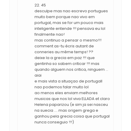
22. 45
desculpe mas nao escrevo portugues
muito bem porque nao vivo em
portugal, mas se for um pouco mais
inteligente entende !!! pensava eu lol
finalmente nao!
mas continuo a pensar o mesmo!!!
comment as-tu écris autant de
conneries au même temps! ??
deixe la a grecia em paz !!! que
gentinha so sabem criticar !!! mas
quando alguem nos critica, ninguem ...
aiai
e mais vista a situaçao de portugall
nao podemos falar muito lol
ao menos eles enviam melhores
musicas que nos lol viva ELLADA et claro
Helena paparizou (e sim ja sei nasceu
na suecia .... mas origem grega e
ganhou pela grecia coisa que portugal
nunca conseguio !!!)