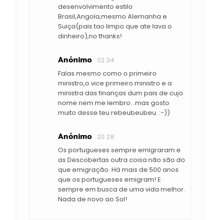
desenvolvimento estilo
Brasil,Angola,mesmo Alemanha e
Suiça(pais tao limpo que ate lava o
dinheiro),no thanks!
Anónimo
02:34
Falas mesmo como o primeiro
ministro,o vice primeiro ministro e a
ministra das finanças dum pais de cujo
nome nem me lembro...mas gosto
muito desse teu rebeubeubeu. :-))
Anónimo
20:28
Os portugueses sempre emigraram e
as Descobertas outra coisa não são do
que emigração. Há mais de 500 anos
que os portugueses emigram! E
sempre em busca de uma vida melhor.
Nada de novo ao Sol!