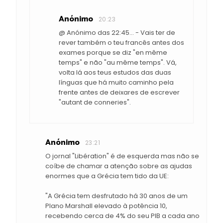
Anónimo
20:23
@ Anónimo das 22:45... - Vais ter de
rever também o teu francês antes dos
exames porque se diz "en même
temps" e não "au même temps". Vá,
volta lá aos teus estudos das duas
línguas que há muito caminho pela
frente antes de deixares de escrever
"autant de conneries".
Anónimo
23:21
O jornal "Libération" é de esquerda mas não se
coíbe de chamar a atenção sobre as ajudas
enormes que a Grécia tem tido da UE:
"A Grécia tem desfrutado há 30 anos de um
Plano Marshall elevado à potência 10,
recebendo cerca de 4% do seu PIB a cada ano