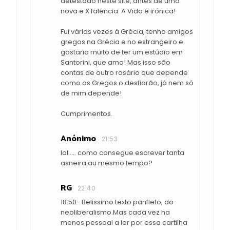
detestado neste site, antes de uma
nova e X falência. A Vida é irónica!
Fui várias vezes à Grécia, tenho amigos
gregos na Grécia e no estrangeiro e
gostaria muito de ter um estúdio em
Santorini, que amo! Mas isso são
contas de outro rosário que depende
como os Gregos o desfiarão, já nem só
de mim depende!
Cumprimentos.
Anónimo
21:53
lol..... como consegue escrever tanta
asneira au mesmo tempo?
RG
22:40
18:50- Belissimo texto panfleto, do
neoliberalismo.Mas cada vez ha
menos pessoal a ler por essa cartilha