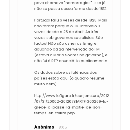
povo chamava "hemorragias". Isso já
não se passa dessa forma desde 1812.
Portugal faliu 6 vezes desde 1828. Mais
não foram porque o FMI interveio 3
vezes desde o 25 de Abril! As três
vezes sob governos socialistas. São
factos! Não são asneiras. Emigrei
aquando da 2a intervenção do FMI
(estava o Mário Soares no governo), e
não fui à RTP anunciá-lo publicamente.
Os dados sobre as falências dos
países estão aqui (o quadro resume
muito bem):
http://www.lefigaro.fr/conjoncture/2012
/07/31/20002-20120731ARTFIG00269-la-
grece-a-passe-la-moitie-de-son-
temps-en-faillite.php
Anónimo
18:05