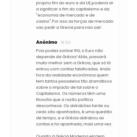
proprio fim do euro e da UE,poderia vir
a significar o fim do capitalismo e da
"economia de mercado e de
casino".Por isso as forças de mercado
vao pedir a Grecia para nao sair..
Anónimo
18:50
Pois podes sonhar RG, o Euro não
depende da Grécia! Aliás, passará
muito melhor sem a Grécia, que só lá
entrou com contas falsificadas. Anda
fora da realidade económica quem
tem tantos pesadelos tão dramáticos
sobre o impacto de tal sobre o
Capitalismo. Os números têm uma
filosofia que a razão política
desconhece. Os aldrabões tarde ou
cedo são apanhados, é uma questão
de tempo, e a Grécia aldrabou as
contas e foi apanhada, mais uma vez.
Quanto à Grécia Moderna ela tem