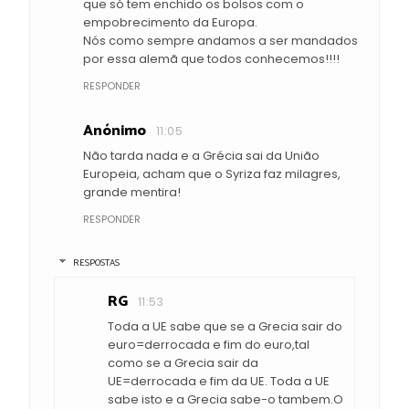
que só tem enchido os bolsos com o
empobrecimento da Europa.
Nós como sempre andamos a ser mandados
por essa alemã que todos conhecemos!!!!
RESPONDER
Anónimo
11:05
Não tarda nada e a Grécia sai da União
Europeia, acham que o Syriza faz milagres,
grande mentira!
RESPONDER
RESPOSTAS
RG
11:53
Toda a UE sabe que se a Grecia sair do
euro=derrocada e fim do euro,tal
como se a Grecia sair da
UE=derrocada e fim da UE. Toda a UE
sabe isto e a Grecia sabe-o tambem.O