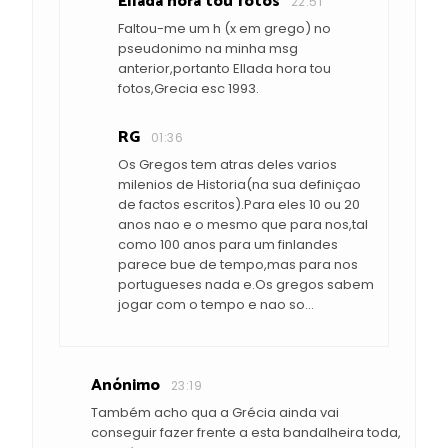
Ellada hora tou fotos
22:51
Faltou-me um h (x em grego) no
pseudonimo na minha msg
anterior,portanto Ellada hora tou
fotos,Grecia esc 1993.
RG
01:36
Os Gregos tem atras deles varios
milenios de Historia(na sua definiçao
de factos escritos).Para eles 10 ou 20
anos nao e o mesmo que para nos,tal
como 100 anos para um finlandes
parece bue de tempo,mas para nos
portugueses nada e.Os gregos sabem
jogar com o tempo e nao so...
Anónimo
23:19
Também acho qua a Grécia ainda vai
conseguir fazer frente a esta bandalheira toda,