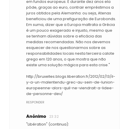
em fundos europeus. E durante dez anos ela
pôde, graças ao euro, contrair empréstimos a
juros obtidos pela Alemanha: ou seja, Atenas
beneficiou de uma prefiguração de Eurobonds.
Em suma, dizer que a Europa maltrata a Grécia
é um pouco exagerado e injusto, mesmo que
se tenham dúvidas sobre a eficácia das
medidas recomendadas. Não nos devemos
esquecer de nos questionarmos sobre as
responsabilidades locais nesta terceira calote
grego em 120 anos, o que mostra que não
existe uma solução mágica para esta crise."
http://bruxelles.blogs.liberation.fr/2012/02/13/il-
y-a-un-malentendu-grec-au-sein-de-lunion-
europeenne-alors-quil-ne-viendrait-a-lidee-
de-personne-dev/
RESPONDER
Anónimo
23:32
"Libération" (continua):