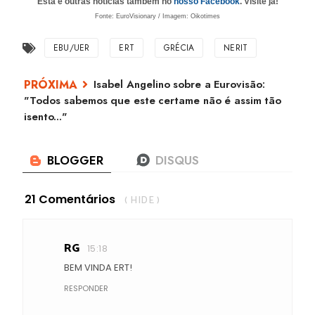
Esta e outras notícias também no
nosso Facebook
. Visite já!
Fonte: EuroVisionary / Imagem: Oikotimes
EBU/UER
ERT
GRÉCIA
NERIT
Isabel Angelino sobre a Eurovisão:
"Todos sabemos que este certame não é assim tão
isento..."
21 Comentários
( HIDE )
RG
15:18
BEM VINDA ERT!
RESPONDER