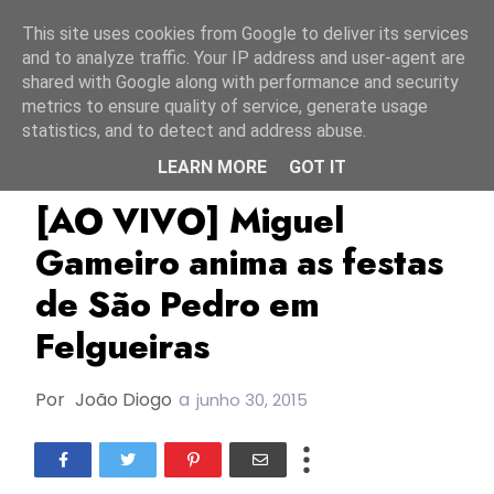
Início
7 agosto 2026
This site uses cookies from Google to deliver its services
and to analyze traffic. Your IP address and user-agent are
shared with Google along with performance and security
metrics to ensure quality of service, generate usage
statistics, and to detect and address abuse.
LEARN MORE
GOT IT
Ao Vivo
Miguel Gameiro
[AO VIVO] Miguel
Gameiro anima as festas
de São Pedro em
Felgueiras
Por
João Diogo
a
junho 30, 2015