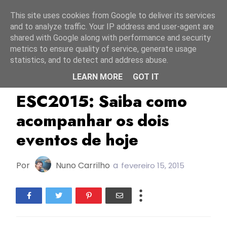
Início
6 agosto 2026
This site uses cookies from Google to deliver its services
and to analyze traffic. Your IP address and user-agent are
shared with Google along with performance and security
metrics to ensure quality of service, generate usage
statistics, and to detect and address abuse.
LEARN MORE
GOT IT
ESC2015
Letónia
LTV
ESC2015: Saiba como
acompanhar os dois
eventos de hoje
Por
Nuno Carrilho
a
fevereiro 15, 2015