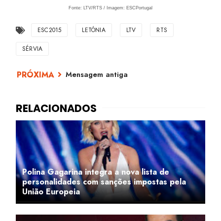
Fonte: LTV/RTS / Imagem: ESCPortugal
ESC2015
LETÓNIA
LTV
RTS
SÉRVIA
Mensagem antiga
Polina Gagarina integra a nova lista de
personalidades com sanções impostas pela
União Europeia