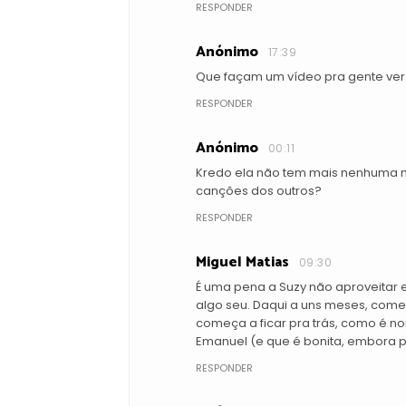
RESPONDER
Anónimo
17:39
Que façam um vídeo pra gente ver
RESPONDER
Anónimo
00:11
Kredo ela não tem mais nenhuma mús
canções dos outros?
RESPONDER
Miguel Matias
09:30
É uma pena a Suzy não aproveitar 
algo seu. Daqui a uns meses, come
começa a ficar pra trás, como é no
Emanuel (e que é bonita, embora p
RESPONDER