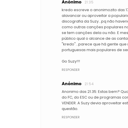
Anónimo
21:35
kredo escreve o anonimozito das 1
alavancar ou aproveitar a popular
discografia da Suzy...pq não have
como outras canções populares no
se tem canções dela ou não. E me
público qual o alcance de as cant
"kredo"...parece que há gente que 
portuguesas mais populares de s
Go Suzy!!!
RESPONDER
Anónimo
21:54
Anonimo das 21.35: Estas bem? Qua
do FC, do ESC ou de programas co
VENDER. A Suzy devia aproveitar es
questão.
RESPONDER