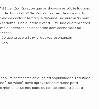
7h39... então não sabe que os showcases são feitos para
idade dos artistas? Se não há canções de sucesso da
ria ela de cantar o tema que defendeu na eurovisão bem
 certame? Eles querem é ver a Suzy...não querem saber
smo que tivesse...se não forem bem conhecidas do
ar?????
não aceita que a Suzy foi das representantes
empre!
ndo um cantor esta no auge da popularidade, resultado
mo "The Voice", deve aproveitar ao máximo para
te momento. Se não sabe ou se não pode, já é outra