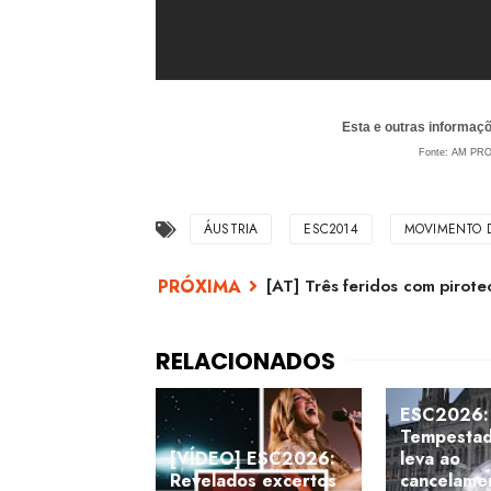
Esta e outras informa
Fonte: AM PR
ÁUSTRIA
ESC2014
MOVIMENTO 
[AT] Três feridos com pirotec
ESC2026:
Tempesta
[VÍDEO] ESC2026:
leva ao
Revelados excertos
cancelame