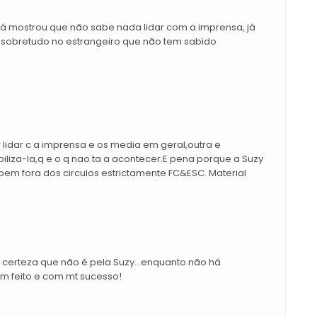
já mostrou que não sabe nada lidar com a imprensa, já
 sobretudo no estrangeiro que não tem sabido
lidar c a imprensa e os media em geral,outra e
biliza-la,q e o q nao ta a acontecer.E pena porque a Suzy
em fora dos circulos estrictamente FC&ESC. Material
 certeza que não é pela Suzy...enquanto não há
m feito e com mt sucesso!