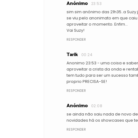
Anónimo
23:53
sim sim anónimo das 21h35..a Suzy 
se viu pelo anonimato em que caiu
aproveitar o momento. Enfim...
Vai Suzy!
RESPONDER
Tarik
00:24
Anonimo 23:53 - uma coisa e saber 
aproveitar a crista da onda e renta
tem tudo para ser um sucesso tamb
proprio PRECISA-SE!
RESPONDER
Anónimo
02:08
se ainda não saiu nada de novo de
novidades há os showcases que te
RESPONDER