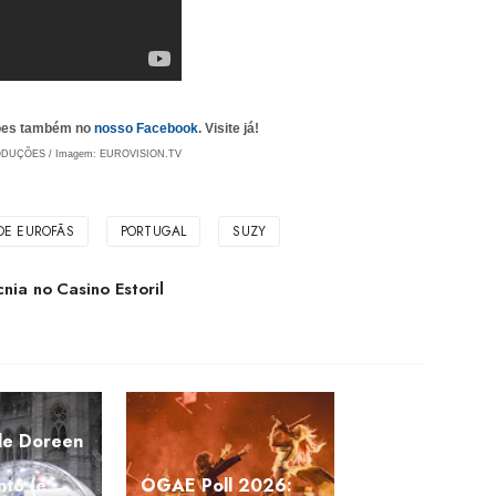
ções também no
nosso Facebook
. Visite já!
ODUÇÕES / Imagem: EUROVISION.TV
DE EUROFÃS
PORTUGAL
SUZY
nia no Casino Estoril
de Doreen
nto (e
OGAE Poll 2026: