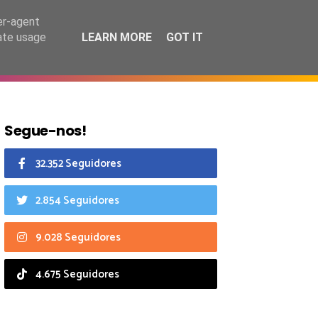
6 agosto 2026
er-agent
rate usage
LEARN MORE
GOT IT
CIAIS
CALENDÁRIO
Segue-nos!
32.352 Seguidores
2.854 Seguidores
9.028 Seguidores
4.675 Seguidores