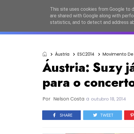
Início
Sobre a equipa
Contactos
Po
This site uses cookies from Google to de
are shared with Google along with perfo
ESC2027
JESC2026
F
statistics, and to detect and address a
Áustria
ESC2014
Movimento De 
Áustria: Suzy j
para o concerto
Por
Nelson Costa
a
outubro 18, 2014
SHARE
TWEET