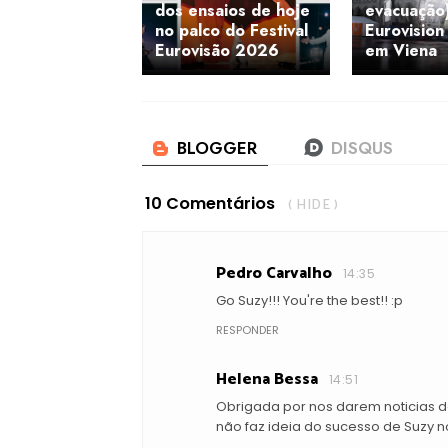
dos ensaios de hoje
evacuação
no palco do Festival
Eurovision
Eurovisão 2026
em Viena
10 Comentários
( HIDE )
Pedro Carvalho
14:35
Go Suzy!!! You're the best!! :p
RESPONDER
Helena Bessa
14:51
Obrigada por nos darem noticias d
não faz ideia do sucesso de Suzy n