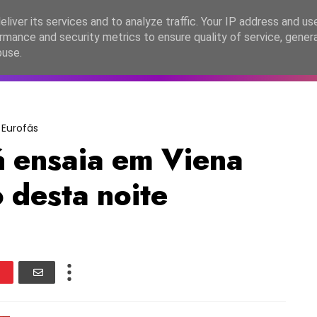
lítica de Privacidade
liver its services and to analyze traffic. Your IP address and us
rmance and security metrics to ensure quality of service, gene
C2026
EASC2026
PORTUGAL
LANÇAMENTOS
ESPE
buse.
Eurofãs
á ensaia em Viena
 desta noite