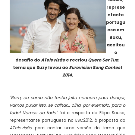
represe
ntante
portugu
esa em
Baku,
aceitou
o
desafio do
ATelevisão
e recriou
Quero Ser Tua
,
tema que Suzy levou ao
Eurovision Song Contest
2014.
"Bem, eu como não tenho jeito nenhum para dançar,
vamos puxar isto, se calhar... olha, por exemplo, para o
fado! Vamos ao fado"
foi a resposta de Filipa Sousa,
representante portuguesa no ESC2012, à proposta do
ATelevisão
para cantar uma versão do tema que