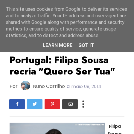
Início
6 agosto 2026
This site uses cookies from Google to deliver its services
and to analyze traffic. Your IP address and user-agent are
shared with Google along with performance and security
metrics to ensure quality of service, generate usage
statistics, and to detect and address abuse.
LEARN MORE
GOT IT
ESC2014
Filipa Sousa
Portugal
Portugal: Filipa Sousa
recria "Quero Ser Tua"
Por
Nuno Carrilho
a
maio 08, 2014
Filipa
Sousa,