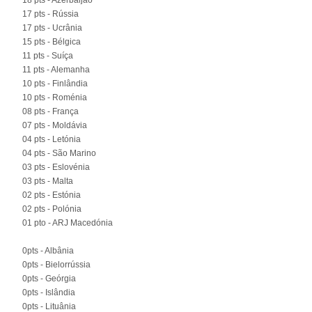
18 pts - Azerbaijão
17 pts - Rússia
17 pts - Ucrânia
15 pts - Bélgica
11 pts - Suíça
11 pts - Alemanha
10 pts - Finlândia
10 pts - Roménia
08 pts - França
07 pts - Moldávia
04 pts - Letónia
04 pts - São Marino
03 pts - Eslovénia
03 pts - Malta
02 pts - Estónia
02 pts - Polónia
01 pto - ARJ Macedónia
0pts - Albânia
0pts - Bielorrússia
0pts - Geórgia
0pts - Islândia
0pts - Lituânia