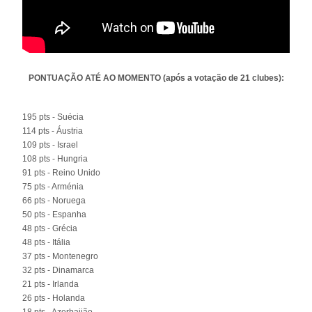
PONTUAÇÃO ATÉ AO MOMENTO (após a votação de 21 clubes):
195 pts - Suécia
114 pts - Áustria
109 pts - Israel
108 pts - Hungria
91 pts - Reino Unido
75 pts - Arménia
66 pts - Noruega
50 pts - Espanha
48 pts - Grécia
48 pts - Itália
37 pts - Montenegro
32 pts - Dinamarca
21 pts - Irlanda
26 pts - Holanda