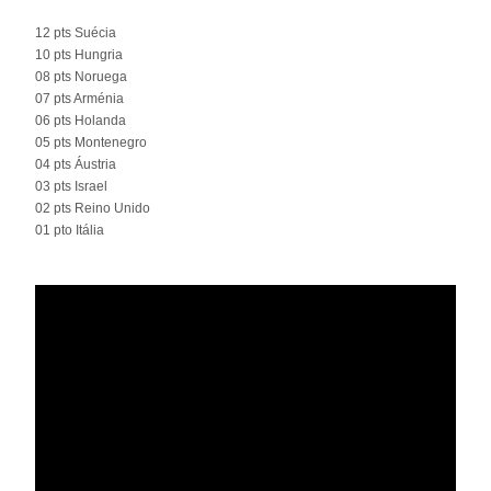
12 pts Suécia
10 pts Hungria
08 pts Noruega
07 pts Arménia
06 pts Holanda
05 pts Montenegro
04 pts Áustria
03 pts Israel
02 pts Reino Unido
01 pto Itália