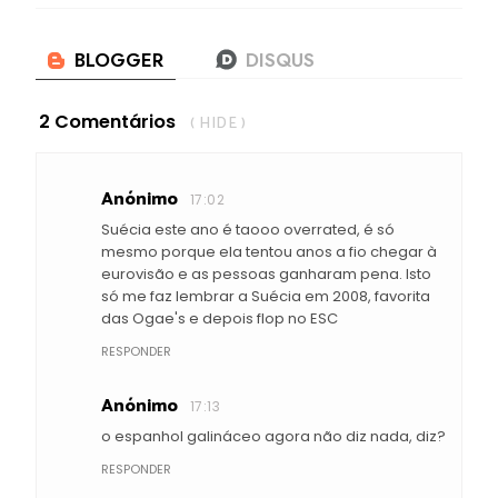
2 Comentários
( HIDE )
Anónimo
17:02
Suécia este ano é taooo overrated, é só
mesmo porque ela tentou anos a fio chegar à
eurovisão e as pessoas ganharam pena. Isto
só me faz lembrar a Suécia em 2008, favorita
das Ogae's e depois flop no ESC
RESPONDER
Anónimo
17:13
o espanhol galináceo agora não diz nada, diz?
RESPONDER