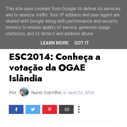
Início
7 agosto 2026
This site uses cookies from Google to deliver its services
and to analyze traffic. Your IP address and user-agent are
shared with Google along with performance and security
metrics to ensure quality of service, generate usage
statistics, and to detect and address abuse.
LEARN MORE
GOT IT
ESC2014
Islândia
Movimento De Eurofãs
ESC2014: Conheça a
votação da OGAE
Islândia
Por
Nuno Carrilho
a
abril 24, 2014