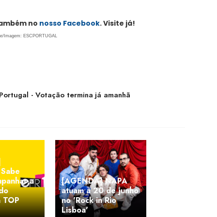
 também no
nosso Facebook
. Visite já!
te/Imagem: ESCPORTUGAL
Portugal - Votação termina já amanhã
]
 Sabe
panhar a
[AGENDA] NAPA
 do
atuam a 20 de junho
n TOP
no 'Rock in Rio
Lisboa'