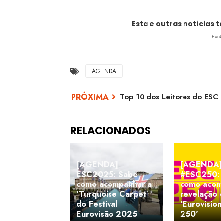
Esta e outras notícias
Fon
AGENDA
Top 10 dos Leitores do ESC 
[AGENDA]
[AGENDA
ESC2025: Sabe
#ESC250:
como acompanhar a
como acom
'Turquoise Carpet'
revelação
do Festival
'Eurovisio
Eurovisão 2025
250'