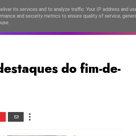
lítica de Privacidade
liver its services and to analyze traffic. Your IP address and us
rmance and security metrics to ensure quality of service, gene
C2026
EASC2026
PORTUGAL
LANÇAMENTOS
ESPE
buse.
estaques do fim-de-