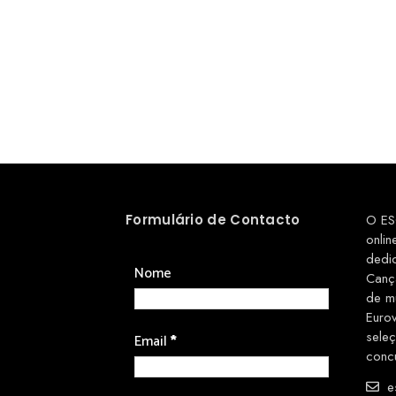
Formulário de Contacto
O ES
onlin
dedi
Nome
Canç
de m
Euro
sele
Email
*
conc
es