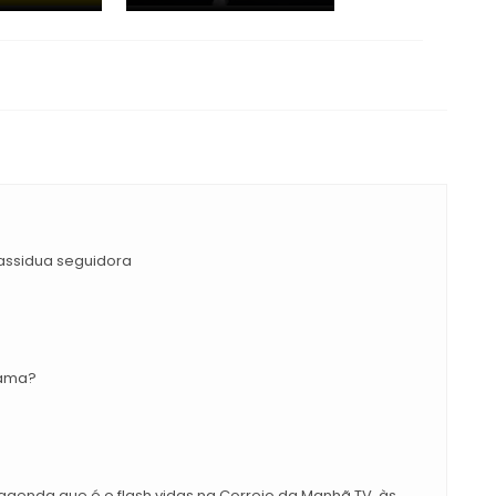
assidua seguidora
rama?
 agenda que é o flash vidas na Correio da Manhã TV. às