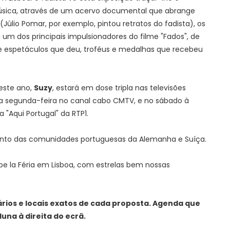
úsica, através de um acervo documental que abrange
(Júlio Pomar, por exemplo, pintou retratos do fadista), os
 um dos principais impulsionadores do filme "Fados", de
 de espetáculos que deu, troféus e medalhas que recebeu
deste ano,
Suzy
, estará em dose tripla nas televisões
na segunda-feira no canal cabo CMTV, e no sábado à
"Aqui Portugal" da RTP1.
nto das comunidades portuguesas da Alemanha e Suíça.
pe la Féria em Lisboa, com estrelas bem nossas
rios e locais exatos de cada proposta. Agenda que
na à direita do ecrã.