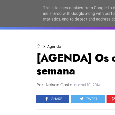
Início
Sobre a equipa
Contactos
Po
This site uses cookies from Google to de
are shared with Google along with perfo
ESC2027
JESC2026
F
statistics, and to detect and address a
Agenda
[AGENDA] Os d
semana
Por
Nelson Costa
a
abril 18, 2014
SHARE
TWEET