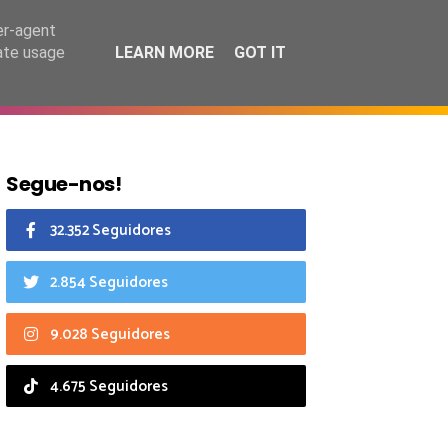
6 agosto 2026
er-agent
rate usage
LEARN MORE
GOT IT
CIAIS
CALENDÁRIO
Segue-nos!
32.352 Seguidores
2.854 Seguidores
9.028 Seguidores
4.675 Seguidores