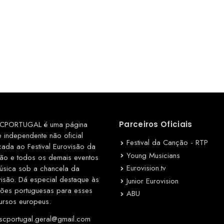
CPORTUGAL é uma página
Parceiros Oficiais
e independente não oficial
Festival da Canção - RTP
cada ao Festival Eurovisão da
Young Musicians
ão e todos os demais eventos
Eurovision.tv
úsica sob a chancela da
visão. Dá especial destaque às
Junior Eurovision
ções portuguesas para esses
ABU
ursos europeus.
cportugal.geral@gmail.com