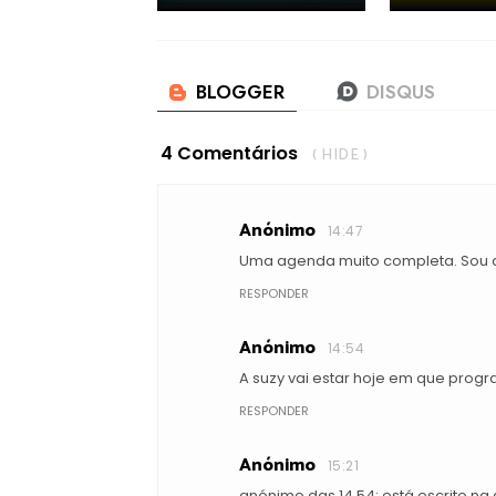
4 Comentários
( HIDE )
Anónimo
14:47
Uma agenda muito completa. Sou 
RESPONDER
Anónimo
14:54
A suzy vai estar hoje em que prog
RESPONDER
Anónimo
15:21
anónimo das 14.54: está escrito na