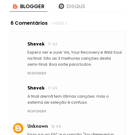
6 Comentários
( HIDE )
Shevek
17:43
Espero ver e ouvir Vis, Your Recovery e Wild Soul
na final. São as 3 melhores canções desta
semi-final. Boa sorte para todos.
RESPONDER
Shevek
17:45
A final alemã tem ótimas canções. mas o
sistema de seleção é confuso.
RESPONDER
Unknown
18:46
Error a ir ao ESC e a canção "You Believed in