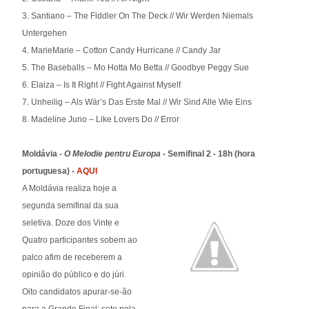
3. Santiano – The Fiddler On The Deck // Wir Werden Niemals
Untergehen
4. MarieMarie – Cotton Candy Hurricane // Candy Jar
5. The Baseballs – Mo Hotta Mo Betta // Goodbye Peggy Sue
6. Elaiza – Is It Right // Fight Against Myself
7. Unheilig – Als Wär’s Das Erste Mal // Wir Sind Alle Wie Eins
8. Madeline Juno – Like Lovers Do // Error
Moldávia -
O Melodie pentru Europa -
Semifinal 2 - 18h (hora
portuguesa) -
AQUI
A Moldávia realiza hoje a
segunda semifinal da sua
seletiva. Doze dos Vinte e
Quatro participantes sobem ao
palco afim de receberem a
opinião do público e do júri.
Oito candidatos apurar-se-ão