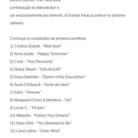
para a Grande Final: sete pela
combinação do televoto/júri e
um exclusivamente por televoto. A Grande Final acontece no próximo
sábado!
Conheça os candidatos da primeira semifinal:
1) Cristina Scarlat - "Wild Soul"
2) Anna Gulko - "Happy Tomorrow"
3) Curly - "Your Recovery"
4) Diana Staver - "One And All"
5) Dana Markitan - "Queen of the Dancefloor"
6) Aurel Chirtoacă - "Urme de iubiri"
7) Edict - "Forever"
8) Margarita Ciorici & Metafora - "Vis"
9) Lucia S. - "Frozen"
10) Mikaella - "Follow Your Dreams"
11) Glam Girls - "You Believed In Me"
12) Lana Lights - "Solar Wind"