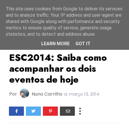
Início
7 agosto 2026
This site uses cookies from Google to deliver its services
and to analyze traffic. Your IP address and user-agent are
shared with Google along with performance and security
metrics to ensure quality of service, generate usage
statistics, and to detect and address abuse.
LEARN MORE
GOT IT
Alemanha
ESC2014
Moldávia
ESC2014: Saiba como
acompanhar os dois
eventos de hoje
Por
Nuno Carrilho
a
março 13, 2014