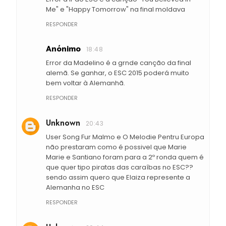
Me" e "Happy Tomorrow" na final moldava
RESPONDER
Anónimo
18:48
Error da Madelino é a grnde canção da final
alemã. Se ganhar, o ESC 2015 poderá muito
bem voltar à Alemanhã.
RESPONDER
Unknown
20:43
User Song Fur Malmo e O Melodie Pentru Europa
não prestaram como é possivel que Marie
Marie e Santiano foram para a 2º ronda quem é
que quer tipo piratas das caraíbas no ESC??
sendo assim quero que Elaiza represente a
Alemanha no ESC
RESPONDER