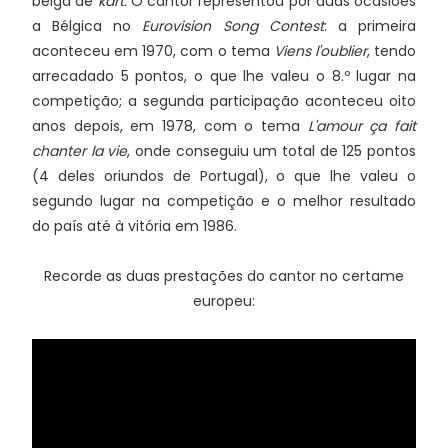
belga de
kart.
O cantor representou por duas ocasiões
a Bélgica no
Eurovision Song Contest
: a primeira
aconteceu em 1970, com o tema
Viens l'oublier
, tendo
arrecadado 5 pontos, o que lhe valeu o 8.º lugar na
competição; a segunda participação aconteceu oito
anos depois, em 1978, com o tema
L'amour ça fait
chanter la vie
, onde conseguiu um total de 125 pontos
(4 deles oriundos de Portugal), o que lhe valeu o
segundo lugar na competição e o melhor resultado
do país até à vitória em 1986.
Recorde as duas prestações do cantor no certame
europeu: