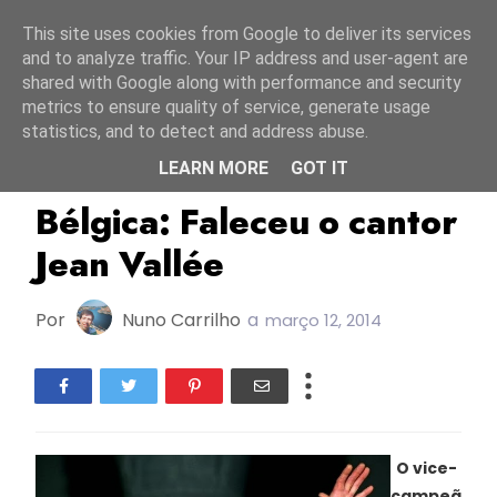
Início
7 agosto 2026
This site uses cookies from Google to deliver its services
and to analyze traffic. Your IP address and user-agent are
shared with Google along with performance and security
metrics to ensure quality of service, generate usage
statistics, and to detect and address abuse.
LEARN MORE
GOT IT
Bélgica
Esc1970
ESC1978
Bélgica: Faleceu o cantor
Jean Vallée
Por
Nuno Carrilho
a
março 12, 2014
O vice-
campeã