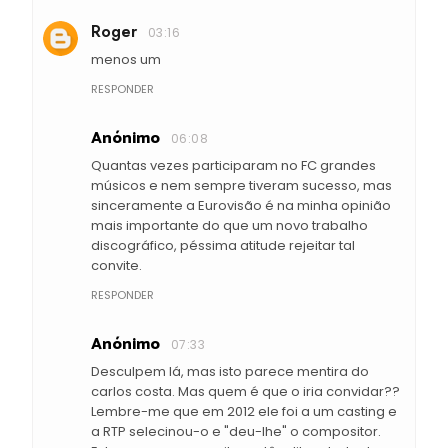
Roger
03:16
menos um
RESPONDER
Anónimo
06:08
Quantas vezes participaram no FC grandes
músicos e nem sempre tiveram sucesso, mas
sinceramente a Eurovisão é na minha opinião
mais importante do que um novo trabalho
discográfico, péssima atitude rejeitar tal
convite.
RESPONDER
Anónimo
07:33
Desculpem lá, mas isto parece mentira do
carlos costa. Mas quem é que o iria convidar??
Lembre-me que em 2012 ele foi a um casting e
a RTP selecinou-o e "deu-lhe" o compositor.