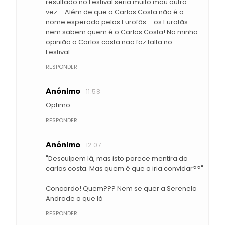
resultado no Festival seria muito mau outra
vez.... Além de que o Carlos Costa não é o
nome esperado pelos Eurofãs.... os Eurofãs
nem sabem quem é o Carlos Costa! Na minha
opinião o Carlos costa nao faz falta no
Festival....
RESPONDER
Anónimo
11:58
Optimo
RESPONDER
Anónimo
12:07
"Desculpem lá, mas isto parece mentira do
carlos costa. Mas quem é que o iria convidar??"
Concordo! Quem??? Nem se quer a Serenela
Andrade o que lá
RESPONDER