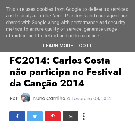
Início
7 agosto 2026
This site uses cookies from Google to deliver its services
and to analyze traffic. Your IP address and user-agent are
shared with Google along with performance and security
metrics to ensure quality of service, generate usage
statistics, and to detect and address abuse.
LEARN MORE
GOT IT
Carlos Costa
FC2012
FC2014
FC2014: Carlos Costa
não participa no Festival
da Canção 2014
Por
Nuno Carrilho
a
fevereiro 04, 2014