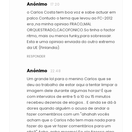
Anónimo
17:20
o Carlos Costa tem boa voz e sabe actuar em
palco.Contudo o tema que levou ao FC-2012
era ,na minha opiniao FRACO,MAL
ORQUESTRADO,CACOFONICO.So tinha o factor
ritmo, mais ou menos funky,para sobressair.
Esta e uma opiniao enviada do outro extremo
da UE (Finlandia).
RESPONDER
Anónimo
22:48
Um grande lol para o menino Carlos que se
deu ao trabalho de estar aqui a tentar limpar a
imagem dele durante algumas horas! É que
com intervalos de entre 5 a 10 ou 15 minutos
recebeu dezenas de elogios... E ainda se dá à
dores quando alguém o acusa de andar a
fazer comentários com um "ahahah vocês
acham que o Carlos não tem mais nada para
fazer do que vir fazer comentários para um
site?" Acho, acho mesmo! Se ele fizesse algo