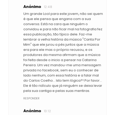
Anónimo
12:48
Um grande Lool para este jovem, não sei quem
é que ele pensa que engana com a sua
conversa. Está na cara que ninguém o
convidou e para não ficar mal na fotografia fez
essa publicação, tão típico dele. Faz-me
lembrar a velha história da música "Canta Por
Mim" que ele jurou a pés juntos que a música
era para ele mas o próprio recusou, e os
produtores da mesma afirmam que a música
foi feita desde o inicio a pensar na Catarina
Pereira. Um vez mandou-me uma mensagem
privada no facebook, sem eu o conhecer de
lado nenhum, com essa história e a falar mal
do Carlos Coelho... Isto tem lógica?! Por favor...
Ele é tão ridículo que já ninguém se deixa levar
pela sua cantiga e pelas suas mentiras.
RESPONDER
Anónimo
13:12