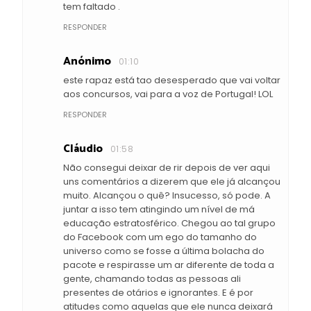
tem faltado .
RESPONDER
Anónimo
01:10
este rapaz está tao desesperado que vai voltar
aos concursos, vai para a voz de Portugal! LOL
RESPONDER
Cláudio
01:58
Não consegui deixar de rir depois de ver aqui
uns comentários a dizerem que ele já alcançou
muito. Alcançou o quê? Insucesso, só pode. A
juntar a isso tem atingindo um nível de má
educação estratosférico. Chegou ao tal grupo
do Facebook com um ego do tamanho do
universo como se fosse a última bolacha do
pacote e respirasse um ar diferente de toda a
gente, chamando todas as pessoas ali
presentes de otários e ignorantes. E é por
atitudes como aquelas que ele nunca deixará