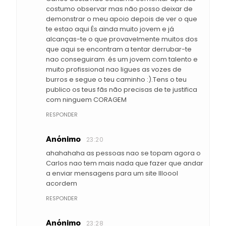
costumo observar mas não posso deixar de
demonstrar o meu apoio depois de ver o que
te estao aqui És ainda muito jovem e já
alcanças-te o que provavelmente muitos dos
que aqui se encontram a tentar derrubar-te
nao conseguiram .és um jovem com talento e
muito profissional nao ligues as vozes de
burros e segue o teu caminho :).Tens o teu
publico os teus fãs não precisas de te justifica
com ninguem CORAGEM
RESPONDER
Anónimo
23:20
ahahahaha as pessoas nao se topam agora o
Carlos nao tem mais nada que fazer que andar
a enviar mensagens para um site llloool
acordem
RESPONDER
Anónimo
23:28