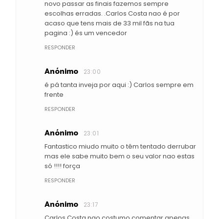
novo passar as finais fazemos sempre
escolhas erradas. .Carlos Costa nao é por
acaso que tens mais de 33 mil fãs na tua
pagina :) és um vencedor
RESPONDER
Anónimo
23:00
é pá tanta inveja por aqui :) Carlos sempre em
frente
RESPONDER
Anónimo
23:01
Fantastico miudo muito o têm tentado derrubar
mas ele sabe muito bem o seu valor nao estas
só !!!! força
RESPONDER
Anónimo
23:17
Carlos Costa nao costumo comentar apenas