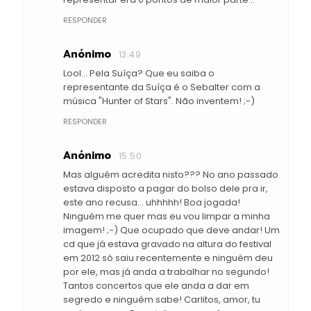
RESPONDER
Anónimo
13:49
Lool... Pela Suíça? Que eu saiba o
representante da Suíça é o Sebalter com a
música "Hunter of Stars". Não inventem! ;-)
RESPONDER
Anónimo
15:50
Mas alguém acredita nisto??? No ano passado
estava disposto a pagar do bolso dele pra ir,
este ano recusa... uhhhhh! Boa jogada!
Ninguém me quer mas eu vou limpar a minha
imagem! ;-) Que ocupado que deve andar! Um
cd que já estava gravado na altura do festival
em 2012 só saiu recentemente e ninguém deu
por ele, mas já anda a trabalhar no segundo!
Tantos concertos que ele anda a dar em
segredo e ninguém sabe! Carlitos, amor, tu