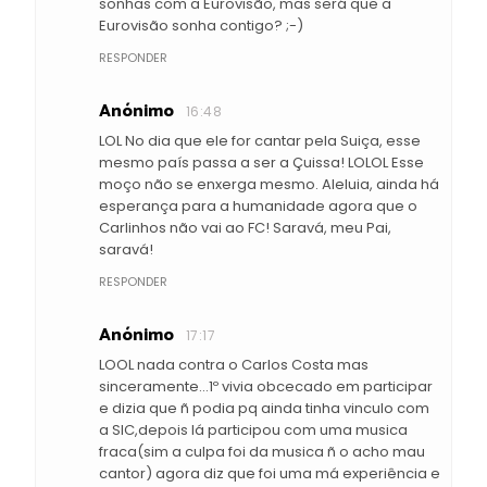
sonhas com a Eurovisão, mas será que a
Eurovisão sonha contigo? ;-)
RESPONDER
Anónimo
16:48
LOL No dia que ele for cantar pela Suiça, esse
mesmo país passa a ser a Çuissa! LOLOL Esse
moço não se enxerga mesmo. Aleluia, ainda há
esperança para a humanidade agora que o
Carlinhos não vai ao FC! Saravá, meu Pai,
saravá!
RESPONDER
Anónimo
17:17
LOOL nada contra o Carlos Costa mas
sinceramente...1º vivia obcecado em participar
e dizia que ñ podia pq ainda tinha vinculo com
a SIC,depois lá participou com uma musica
fraca(sim a culpa foi da musica ñ o acho mau
cantor) agora diz que foi uma má experiência e