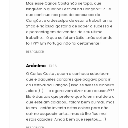
Mas esse Carlos Costa não se topa, que
ninguém o quer no Festival da Canção??? Ele
que continue nos pseudo concursos da
Canção , e a desculpa de estar a trabalhar no
2º cd é ridícula, gostaria de saber o sucesso e
a percentagem de vendas do seu ultimo
trabalho.... é que se foi um êxito ...não sei onde
foi! ??? Em Portugal não foi certamente!
RESPONDER
Anónimo
13:16
O Carlos Costa , quem o conhece sabe bem
que é daqueles cantores que pagava para ir
ao Festival da Canção ( isso se tivesse dinheiro
, claro ) :) .... e agora vem dizer que recusou???
Ela é das tais que prefere que falem mal dela a
que estejam calados... falam bem ou mal , mas
falem... então inventa estas coisas para não
cair no esquecimento... mas só lhe fica mal
estas atitudes! Ainda bem que rejeitou..... :)
RESPONDER