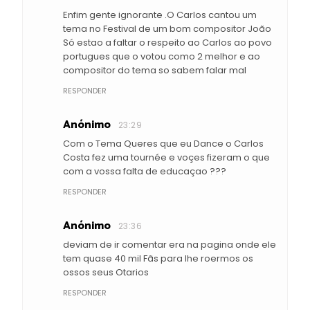
Enfim gente ignorante .O Carlos cantou um
tema no Festival de um bom compositor João
Só estao a faltar o respeito ao Carlos ao povo
portugues que o votou como 2 melhor e ao
compositor do tema so sabem falar mal
RESPONDER
Anónimo
23:29
Com o Tema Queres que eu Dance o Carlos
Costa fez uma tournée e voçes fizeram o que
com a vossa falta de educaçao ???
RESPONDER
Anónimo
23:36
deviam de ir comentar era na pagina onde ele
tem quase 40 mil Fãs para lhe roermos os
ossos seus Otarios
RESPONDER