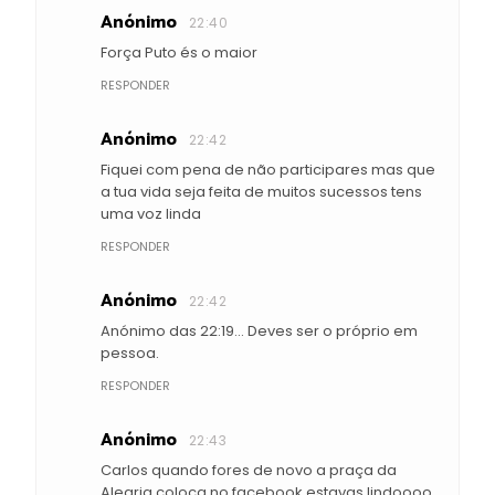
Anónimo
22:40
Força Puto és o maior
RESPONDER
Anónimo
22:42
Fiquei com pena de não participares mas que
a tua vida seja feita de muitos sucessos tens
uma voz linda
RESPONDER
Anónimo
22:42
Anónimo das 22:19... Deves ser o próprio em
pessoa.
RESPONDER
Anónimo
22:43
Carlos quando fores de novo a praça da
Alegria coloca no facebook estavas lindoooo