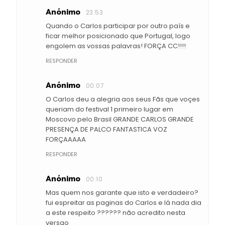
Anónimo
23:53
Quando o Carlos participar por outro país e
ficar melhor posicionado que Portugal, logo
engolem as vossas palavras! FORÇA CC!!!!
RESPONDER
Anónimo
00:07
O Carlos deu a alegria aos seus Fãs que voçes
queriam do festival 1 primeiro lugar em
Moscovo pelo Brasil GRANDE CARLOS GRANDE
PRESENÇA DE PALCO FANTASTICA VOZ
FORÇAAAAA
RESPONDER
Anónimo
00:10
Mas quem nos garante que isto e verdadeiro?
fui espreitar as paginas do Carlos e lá nada dia
a este respeito ?????? não acredito nesta
versao