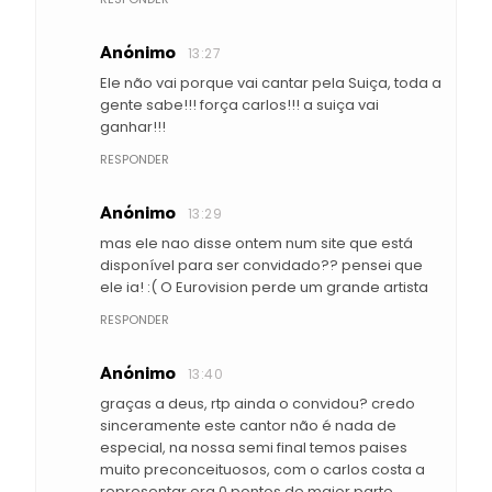
Anónimo
13:27
Ele não vai porque vai cantar pela Suiça, toda a
gente sabe!!! força carlos!!! a suiça vai
ganhar!!!
RESPONDER
Anónimo
13:29
mas ele nao disse ontem num site que está
disponível para ser convidado?? pensei que
ele ia! :( O Eurovision perde um grande artista
RESPONDER
Anónimo
13:40
graças a deus, rtp ainda o convidou? credo
sinceramente este cantor não é nada de
especial, na nossa semi final temos paises
muito preconceituosos, com o carlos costa a
representar era 0 pontos de maior parte...