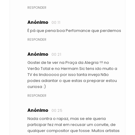
RESPONDER
Anónimo
00:11
É pá que pena boa Perfomance que perdemos
RESPONDER
Anónimo
00:21
Gostei de te ver na Praça da Alegria !!! no
Verão Total e no Hermam Sic tens ido muito a
TV és lindooooo por isso tanta inveja Não
podes adiantar o que estas a preparar estou
curiosa :)
RESPONDER
Anónimo
00:25
Nada contra o rapaz, mas se ele queria
participar fez mal em recusar um convite, de
qualquer compositor que fosse. Muitos artistas