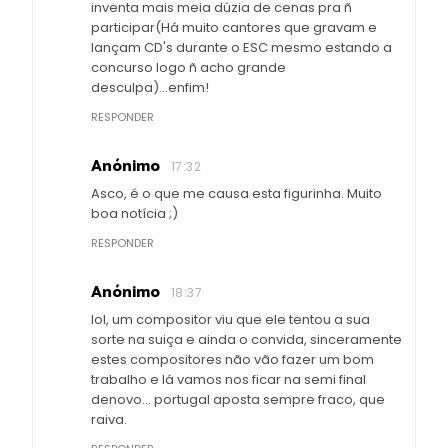
inventa mais meia dúzia de cenas pra ñ
participar(Há muito cantores que gravam e
lançam CD's durante o ESC mesmo estando a
concurso logo ñ acho grande
desculpa)...enfim!
RESPONDER
Anónimo
17:32
Asco, é o que me causa esta figurinha. Muito
boa notícia ;)
RESPONDER
Anónimo
18:37
lol, um compositor viu que ele tentou a sua
sorte na suiça e ainda o convida, sinceramente
estes compositores não vão fazer um bom
trabalho e lá vamos nos ficar na semi final
denovo... portugal aposta sempre fraco, que
raiva.