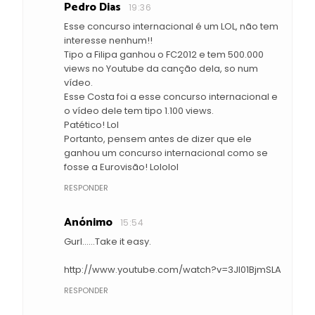
Pedro Dias
19:36
Esse concurso internacional é um LOL, não tem
interesse nenhum!!
Tipo a Filipa ganhou o FC2012 e tem 500.000
views no Youtube da canção dela, so num
vídeo.
Esse Costa foi a esse concurso internacional e
o vídeo dele tem tipo 1.100 views.
Patético! Lol
Portanto, pensem antes de dizer que ele
ganhou um concurso internacional como se
fosse a Eurovisão! Lololol
RESPONDER
Anónimo
15:54
Gurl......Take it easy.
http://www.youtube.com/watch?v=3JI01BjmSLA
RESPONDER