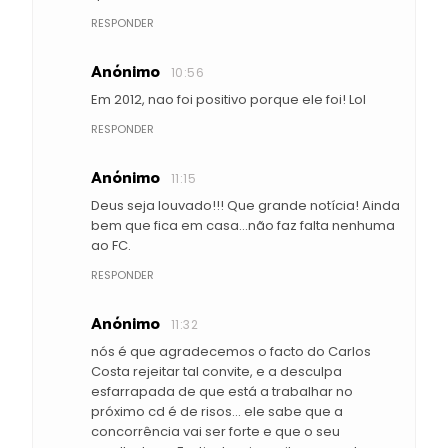
RESPONDER
Anónimo
10:56
Em 2012, nao foi positivo porque ele foi! Lol
RESPONDER
Anónimo
11:15
Deus seja louvado!!! Que grande notícia! Ainda
bem que fica em casa...não faz falta nenhuma
ao FC.
RESPONDER
Anónimo
11:32
nós é que agradecemos o facto do Carlos
Costa rejeitar tal convite, e a desculpa
esfarrapada de que está a trabalhar no
próximo cd é de risos... ele sabe que a
concorrência vai ser forte e que o seu