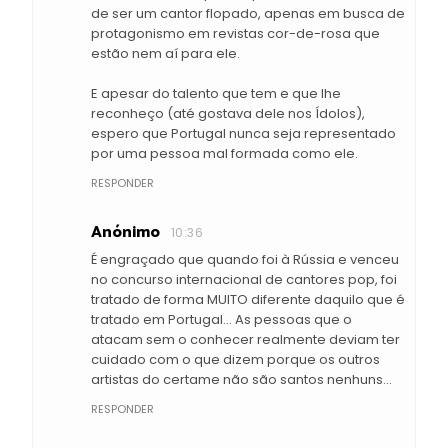
de ser um cantor flopado, apenas em busca de
protagonismo em revistas cor-de-rosa que
estão nem aí para ele.
E apesar do talento que tem e que lhe
reconheço (até gostava dele nos Ídolos),
espero que Portugal nunca seja representado
por uma pessoa mal formada como ele.
RESPONDER
Anónimo
10:36
É engraçado que quando foi à Rússia e venceu
no concurso internacional de cantores pop, foi
tratado de forma MUITO diferente daquilo que é
tratado em Portugal... As pessoas que o
atacam sem o conhecer realmente deviam ter
cuidado com o que dizem porque os outros
artistas do certame não são santos nenhuns...
RESPONDER