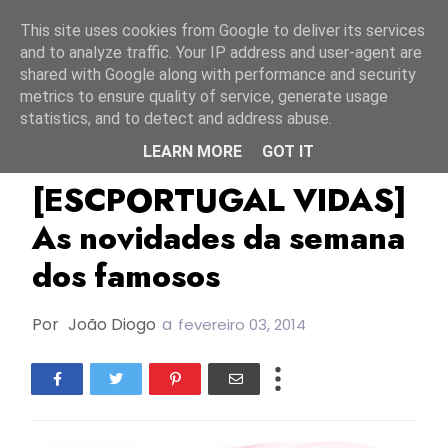
Início
6 agosto 2026
This site uses cookies from Google to deliver its services
and to analyze traffic. Your IP address and user-agent are
shared with Google along with performance and security
metrics to ensure quality of service, generate usage
statistics, and to detect and address abuse.
LEARN MORE
GOT IT
ESC Portugal Vidas
[ESCPORTUGAL VIDAS]
As novidades da semana
dos famosos
Por
João Diogo
a
fevereiro 03, 2014