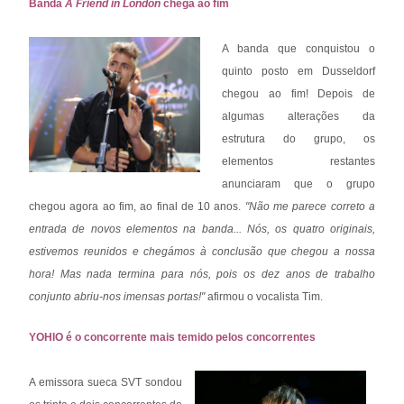
Banda
A Friend in London
chega ao fim
A banda que conquistou o
quinto posto em Dusseldorf
chegou ao fim! Depois de
algumas alterações da
estrutura do grupo, os
elementos restantes
anunciaram que o grupo
chegou agora ao fim, ao final de 10 anos.
"Não me parece correto a
entrada de novos elementos na banda... Nós, os quatro originais,
estivemos reunidos e chegámos à conclusão que chegou a nossa
hora! Mas nada termina para nós, pois os dez anos de trabalho
conjunto abriu-nos imensas portas!"
afirmou o vocalista Tim.
YOHIO é o concorrente mais temido pelos concorrentes
A emissora sueca SVT sondou