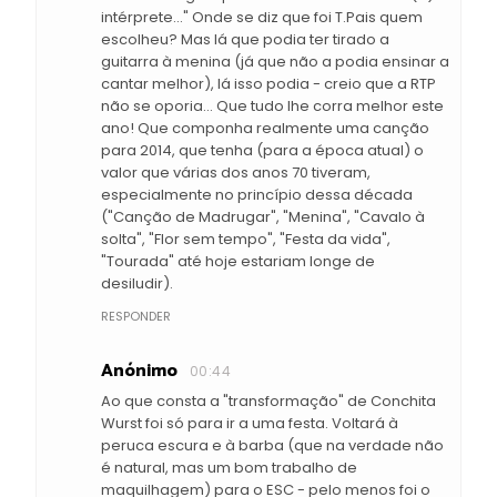
intérprete..." Onde se diz que foi T.Pais quem
escolheu? Mas lá que podia ter tirado a
guitarra à menina (já que não a podia ensinar a
cantar melhor), lá isso podia - creio que a RTP
não se oporia... Que tudo lhe corra melhor este
ano! Que componha realmente uma canção
para 2014, que tenha (para a época atual) o
valor que várias dos anos 70 tiveram,
especialmente no princípio dessa década
("Canção de Madrugar", "Menina", "Cavalo à
solta", "Flor sem tempo", "Festa da vida",
"Tourada" até hoje estariam longe de
desiludir).
RESPONDER
Anónimo
00:44
Ao que consta a "transformação" de Conchita
Wurst foi só para ir a uma festa. Voltará à
peruca escura e à barba (que na verdade não
é natural, mas um bom trabalho de
maquilhagem) para o ESC - pelo menos foi o