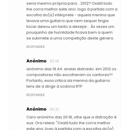
seria mesmo própria para... 2012? Oxalá tudo
lhe corra melhor este ano: logo à partida com a
escolha do(a) intérprete - aquela menina que
levava uma guitarra que nem sequer fingia
tocar deixou um tanto a desejar... Às vezes um
pouquinho de humildade ficava bem a quem
se submete a uma competição deste género.
RESPONDER
Anónimo
20:18
anónimo das 19.44: andas distraido: em 2012 os
compositores não escolheram os cantores!!!
Portanto, essa critica da menina da guitarra
tens de a dirigir à sodona RTP
RESPONDER
Anónimo
00:31
Caro anónimo das 20:18, olhe que a distração é
sua. Ora releia: "Oxalá tudo lhe corra melhor
este ano: logo à partida com a escolha do(a)