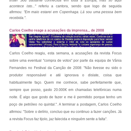
triste! Sou bastante conhecida em toda a Europa, mas só aqui
acontece isto..."
referiu a cantora, sendo que logo de seguida
afirmou:
"Em maio estarei em Copenhaga. Lá sou uma pessoa bem
recebida."
.
Carlos Coelho reage a acusações da imprensa... de 2008
Carlos Coelho reagiu, esta semana, a acusações da revista Focus
sobre uma eventual "compra de votos" por parte da equipa de Vânia
Fernandes no Festival da Canção de 2008: "Não tivesse eu sido o
produtor responsável e até ignorava o dislate, coisa que
habitualmente faço.
Quem me conhece, sabe perfeitamente que,
sempre que posso, gasto 20.000€ em chamadas telefónicas numa
noite. É algo que gosto de fazer e me é permitido porque tenho um
poço de petróleo no quintal.". A terminar a postagem, Carlos Coelho
afirmou: "
Sobre o delírio, concluo que eu continuo a fazer canções. Já
a revista Focus faz tijolo, jaz falecida e ninguém sente a falta".