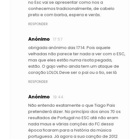
no Esc vai se apresentar como nos a
conhecemos tradicionalmente, de cabelo
preto e com barba, espera e verás.
RESPONDER
Anónimo
17:57
obrigada anónimo das 17:14. Pois aquele
velhadas não parece ter nada a ver com o ESC,
mas que eles estão numa risota pegada,
estão. O gajo velho ainda tem um ataque de
coração LOLOL Deve ser o pai ou o tio, sei lá
RESPONDER
Anónimo
19:44
Não entendo exatamente o que Tiago Pais
pretenderá dizer. No princípio dos anos 70 os
resultados de Portugal no ESC até não eram
nada maus e várias canções do FC dessa
época ficaram para a história da música
portuguesa. Já agora a sua canção de 2012