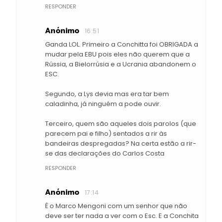
RESPONDER
Anónimo
16:51
Ganda LOL. Primeiro a Conchitta foi OBRIGADA a
mudar pela EBU pois eles não querem que a
Rússia, a Bielorrúsia e a Ucrania abandonem o
ESC.
Segundo, a Lys devia mas era tar bem
caladinha, já ninguém a pode ouvir.
Terceiro, quem são aqueles dois parolos (que
parecem pai e filho) sentados a rir às
bandeiras despregadas? Na certa estão a rir-
se das declarações do Carlos Costa
RESPONDER
Anónimo
17:14
É o Marco Mengoni com um senhor que não
deve ser ter nada a ver com o Esc. E a Conchita