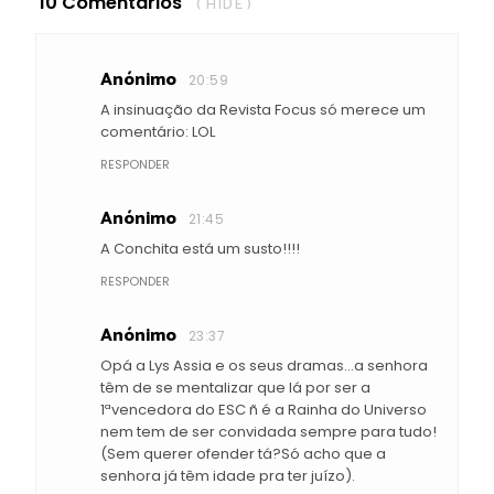
10 Comentários
( HIDE )
Anónimo
20:59
A insinuação da Revista Focus só merece um
comentário: LOL
RESPONDER
Anónimo
21:45
A Conchita está um susto!!!!
RESPONDER
Anónimo
23:37
Opá a Lys Assia e os seus dramas...a senhora
têm de se mentalizar que lá por ser a
1ªvencedora do ESC ñ é a Rainha do Universo
nem tem de ser convidada sempre para tudo!
(Sem querer ofender tá?Só acho que a
senhora já têm idade pra ter juízo).