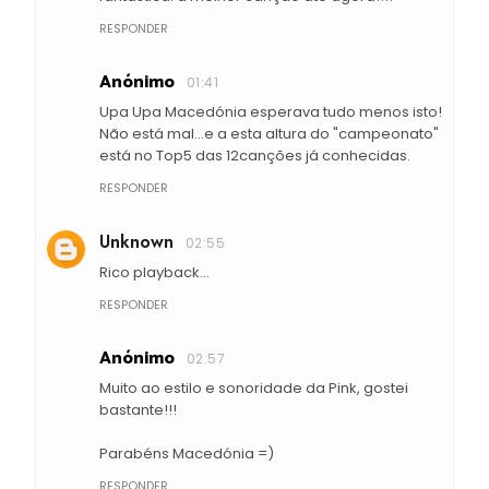
RESPONDER
Anónimo
01:41
Upa Upa Macedónia esperava tudo menos isto!
Não está mal...e a esta altura do "campeonato"
está no Top5 das 12canções já conhecidas.
RESPONDER
Unknown
02:55
Rico playback...
RESPONDER
Anónimo
02:57
Muito ao estilo e sonoridade da Pink, gostei
bastante!!!
Parabéns Macedónia =)
RESPONDER