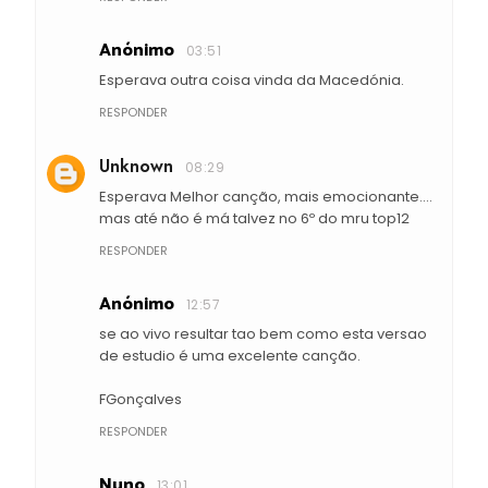
Anónimo
03:51
Esperava outra coisa vinda da Macedónia.
RESPONDER
Unknown
08:29
Esperava Melhor canção, mais emocionante....
mas até não é má talvez no 6º do mru top12
RESPONDER
Anónimo
12:57
se ao vivo resultar tao bem como esta versao
de estudio é uma excelente canção.
FGonçalves
RESPONDER
Nuno
13:01