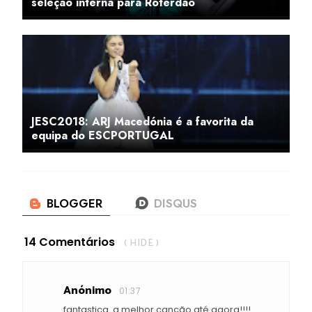
seleção interna para Roterdão
JESC2018: ARJ Macedónia é a favorita da
equipa do ESCPORTUGAL
14 Comentários
( HIDE )
Anónimo
01:37
fantastica. a melhor canção até agora!!!!