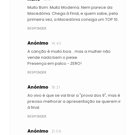
Muito Bom. Muito Moderna. Nem parece da
Macedónia. Chega à Final, e quem sabe, pela
primeira vez, a Macedónia consiga um TOP 10.
RESPONDER
Anónimo
14:42
A canção é muito boa... mas a mulher não
vende nada bem o peixe.
Presença em palco - ZERO!
RESPONDER
Anónimo
16:21
Ao vivo é que se vai tirar a "prova dos 9", mas é
preciso melhorar a apresentação se querem ir
à final.
RESPONDER
Anónimo
21:09