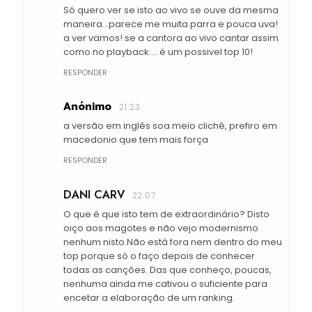
Só quero ver se isto ao vivo se ouve da mesma
maneira...parece me muita parra e pouca uva!
a ver vamos! se a cantora ao vivo cantar assim
como no playback.... é um possivel top 10!
RESPONDER
Anónimo
21:23
a versão em inglês soa meio clichê, prefiro em
macedonio que tem mais força
RESPONDER
DANI CARV
22:07
O que é que isto tem de extraordinário? Disto
oiço aos magotes e não vejo modernismo
nenhum nisto.Não está fora nem dentro do meu
top porque só o faço depois de conhecer
todas as canções. Das que conheço, poucas,
nenhuma ainda me cativou o suficiente para
encetar a elaboração de um ranking.