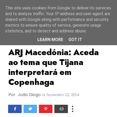
Início
8 agosto 2026
This site uses cookies from Google to deliver its services
and to analyze traffic. Your IP address and user-agent are
shared with Google along with performance and security
metrics to ensure quality of service, generate usage
statistics, and to detect and address abuse.
LEARN MORE
GOT IT
A.R.J. Macedónia
ESC2014
Macedónia
ARJ Macedónia: Aceda
ao tema que Tijana
interpretará em
Copenhaga
Por
João Diogo
a
fevereiro 22, 2014