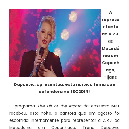
A
represe
ntante
da A.R.J.
da
Macedó
nia em
Copenh
aga,
Tijana
Dapcevic, apresentou, esta noite, o tema que
defenderá no ESC2014!
O programa
The Hit of the Month
da emissora MRT
recebeu, esta noite, a cantora que em agosto foi
escolhida internamente para representar a A.R.J. da
Macedónia em Copenhaga. Tijana Dapcevic