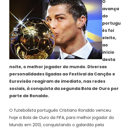
O
avança
do
portugu
ês foi
eleito,
ao
início
desta
noite, o melhor jogador do mundo. Diversas
personalidades ligadas ao Festival da Canção e
Eurovisão reagiram de imediato, nas redes
sociais, à conquista da segunda Bola de Ouro por
parte de Ronaldo.
O futebolista português Cristiano Ronaldo venceu
hoje a Bola de Ouro da FIFA, para melhor jogador do
Mundo em 2013, conquistando o galardão pela