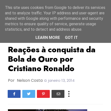
Início
8 agosto 2026
This site uses cookies from Google to deliver its services
and to analyze traffic. Your IP address and user-agent are
shared with Google along with performance and security
metrics to ensure quality of service, generate usage
statistics, and to detect and address abuse.
LEARN MORE
GOT IT
Bola De Ouro
Cristiano Ronaldo
Reações à conquista da
Bola de Ouro por
Cristiano Ronaldo
Por
Nelson Costa
a
janeiro 13, 2014