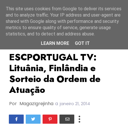
Início
8 agosto 2026
This site uses cookies from Google to deliver its services
and to analyze traffic. Your IP address and user-agent are
shared with Google along with performance and security
metrics to ensure quality of service, generate usage
statistics, and to detect and address abuse.
LEARN MORE
GOT IT
ESC Portugal
ESC Portugal TV
ESCPORTUGAL TV:
Lituânia, Finlândia e
Sorteio da Ordem de
Atuação
Por
MagazIgrejinha
a
janeiro 21, 2014