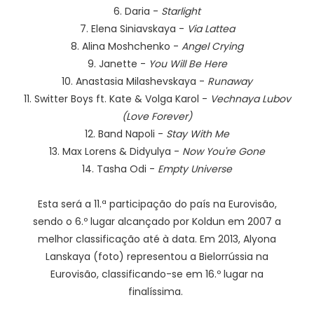
6. Daria -
Starlight
7. Elena Siniavskaya -
Via Lattea
8. Alina Moshchenko -
Angel Crying
9. Janette -
You Will Be Here
10. Anastasia Milashevskaya -
Runaway
11. Switter Boys ft. Kate & Volga Karol -
Vechnaya Lubov
(Love Forever)
12. Band Napoli -
Stay With Me
13. Max Lorens & Didyulya -
Now You're Gone
14. Tasha Odi -
Empty Universe
Esta será a 11.ª participação do país na Eurovisão,
sendo o 6.º lugar alcançado por Koldun em 2007 a
melhor classificação até à data. Em 2013, Alyona
Lanskaya (foto) representou a Bielorrússia na
Eurovisão, classificando-se em 16.º lugar na
finalíssima.