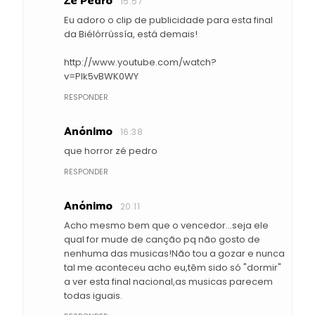
Zé Pedro
15:57
Eu adoro o clip de publicidade para esta final
da Biélórrússía, está demais!
http://www.youtube.com/watch?
v=Plk5vBWK0WY
RESPONDER
Anónimo
16:38
que horror zé pedro
RESPONDER
Anónimo
20:11
Acho mesmo bem que o vencedor...seja ele
qual for mude de canção pq não gosto de
nenhuma das musicas!Não tou a gozar e nunca
tal me aconteceu acho eu,têm sido só "dormir"
a ver esta final nacional,as musicas parecem
todas iguais.