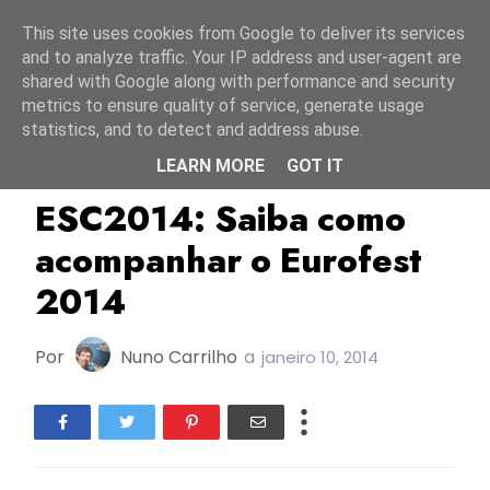
Início
6 agosto 2026
This site uses cookies from Google to deliver its services
and to analyze traffic. Your IP address and user-agent are
shared with Google along with performance and security
metrics to ensure quality of service, generate usage
statistics, and to detect and address abuse.
LEARN MORE
GOT IT
Bielorrússia
BTRC
ESC2014
ESC2014: Saiba como
acompanhar o Eurofest
2014
Por
Nuno Carrilho
a
janeiro 10, 2014