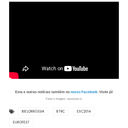
Esta e outras notícias também no
nosso Facebook
. Visite já!
Fonte e Imagem: eurovision.tv
BIELORRÚSSIA
BTRC
ESC2014
EUROFEST