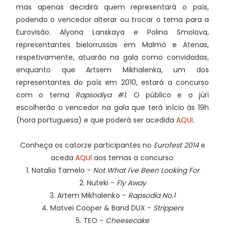
mas apenas decidirá quem representará o país,
podendo o vencedor alterar ou trocar o tema para a
Eurovisão. Alyona Lanskaya e Polina Smolova,
representantes bielorrussas em Malmö e Atenas,
respetivamente, atuarão na gala como convidadas,
enquanto que Artsem Mikhalenka, um dos
representantes do país em 2010, estará a concurso
com o tema
Rapsodiya #1.
O público e o júri
escolherão o vencedor na gala que terá início às 19h
(hora portuguesa) e que poderá ser acedida
AQUI
.
Conheça os catorze participantes no
Eurofest 2014
e
aceda
AQUI
aos temas a concurso:
1. Natalia Tamelo -
Not What I've Been Looking For
2. Nuteki -
Fly Away
3. Artem Mikhalenko -
Rapsodia No.1
4. Matvei Cooper & Band DUX -
Strippers
5. TEO -
Cheesecake