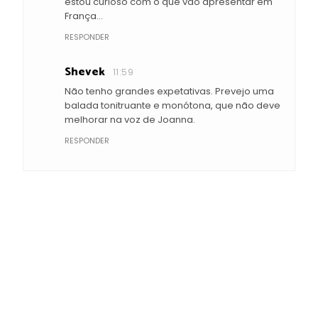
estou curioso com o que vão apresentar em
França...
RESPONDER
Shevek
11:59
Não tenho grandes expetativas. Prevejo uma
balada tonitruante e monótona, que não deve
melhorar na voz de Joanna.
RESPONDER