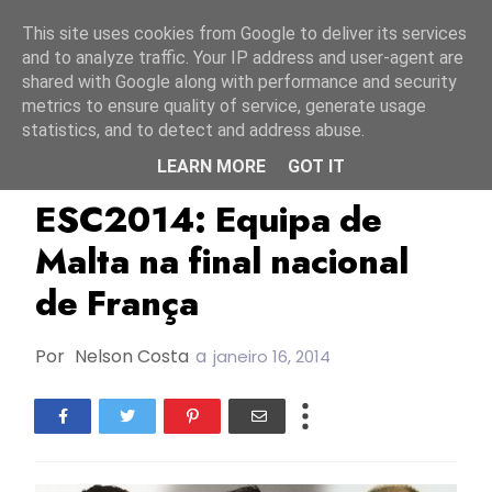
Início
6 agosto 2026
This site uses cookies from Google to deliver its services
and to analyze traffic. Your IP address and user-agent are
shared with Google along with performance and security
metrics to ensure quality of service, generate usage
statistics, and to detect and address abuse.
LEARN MORE
GOT IT
ESC2014
França
Malta
ESC2014: Equipa de
Malta na final nacional
de França
Por
Nelson Costa
a
janeiro 16, 2014