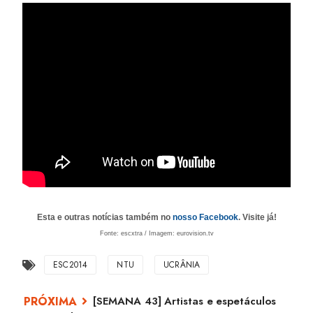
Esta e outras notícias também no
nosso Facebook
. Visite já!
Fonte: escxtra / Imagem: eurovision.tv
ESC2014
NTU
UCRÂNIA
[SEMANA 43] Artistas e espetáculos