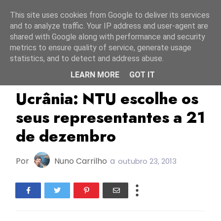
Início
9 agosto 2026
This site uses cookies from Google to deliver its services
and to analyze traffic. Your IP address and user-agent are
shared with Google along with performance and security
metrics to ensure quality of service, generate usage
statistics, and to detect and address abuse.
LEARN MORE
GOT IT
ESC2014
NTU
Ucrânia
Ucrânia: NTU escolhe os
seus representantes a 21
de dezembro
Por
Nuno Carrilho
a
outubro 23, 2013