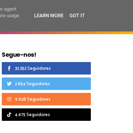
7 agosto 2026
er-agent
rate usage
LEARN MORE
GOT IT
CIAIS
CALENDÁRIO
Segue-nos!
32.352 Seguidores
2.854 Seguidores
9.028 Seguidores
4.675 Seguidores