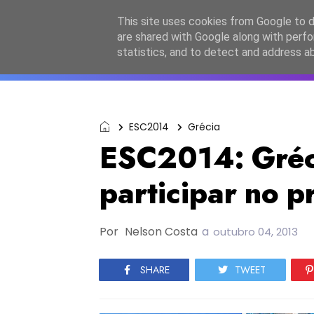
Início
Sobre a equipa
Contactos
Po
This site uses cookies from Google to de
are shared with Google along with perfo
ESC2027
JESC2026
F
statistics, and to detect and address a
ESC2014
Grécia
ESC2014: Gréc
participar no p
Por
Nelson Costa
a
outubro 04, 2013
SHARE
TWEET