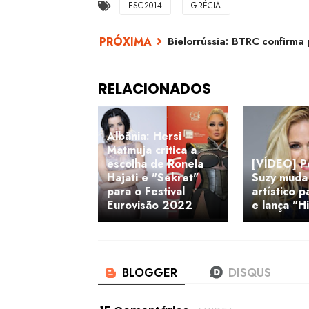
ESC2014
GRÉCIA
Bielorrússia: BTRC confirma
Albânia: Hersi
Matmuja critica a
escolha de Ronela
[VÍDEO] Po
Hajati e "Sekret"
Suzy muda
para o Festival
artístico 
Eurovisão 2022
e lança "H