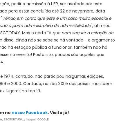
ção, pedir a admissão à UER, ser avaliada por esta
tada para estar concluída até 22 de novembro, data
 "
Tendo em conta que este é um caso muito especial e
toda a parte administrativa de admissibilidade
", afirmou
 ESCTODAY. Mas o certo "é
que nem sequer a estação de
m disso, ainda não se sabe se há vontade - e orçamento
 não há estação pública a funcionar, também não há
esse no evento! Posto isto, poucos são aqueles que
4.
de 1974, contudo, não participou nalgumas edições,
1999 e 2000
.
Contudo, no séc XXI é dos países mais bem
z lugares no top 10.
m no
nosso Facebook
. Visite já!
AY, ESCPORTUGAL; Imagem: GOOGLE