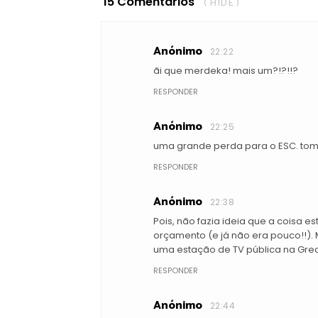
15 Comentários
( HIDE )
Anónimo
22:22
ãi que merdeka! mais um?!?!!?
RESPONDER
Anónimo
22:25
uma grande perda para o ESC. tom
RESPONDER
Anónimo
22:38
Pois, não fazia ideia que a coisa 
orçamento (e já não era pouco!!). 
uma estação de TV pública na Gre
RESPONDER
Anónimo
22:44