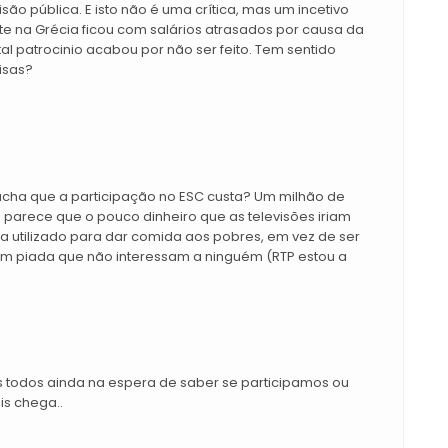
isão pública. E isto não é uma crítica, mas um incetivo
te na Grécia ficou com salários atrasados por causa da
l patrocinio acabou por não ser feito. Tem sentido
isas?
 acha que a participação no ESC custa? Um milhão de
 parece que o pouco dinheiro que as televisões iriam
ia utilizado para dar comida aos pobres, em vez de ser
m piada que não interessam a ninguém (RTP estou a
os todos ainda na espera de saber se participamos ou
s chega..