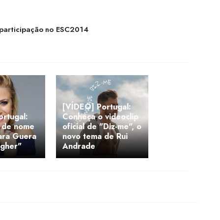
 participação no ESC2014
[VÍDEO] Portugal:
rtugal:
Conheça o videoclip
 de nome
oficial de "Diz-me", o
para Guera
novo tema de Rui
igher"
Andrade