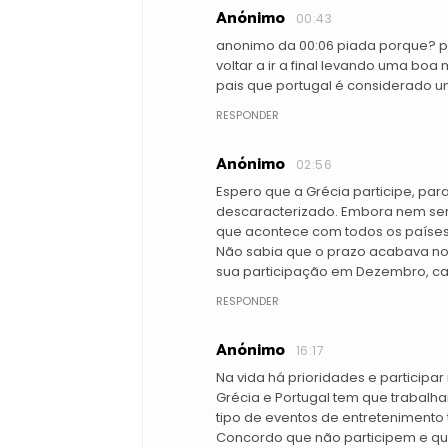
Anónimo
00:43
anonimo da 00:06 piada porque? por
voltar a ir a final levando uma bo
pais que portugal é considerado u
RESPONDER
Anónimo
02:56
Espero que a Grécia participe, par
descaracterizado. Embora nem semp
que acontece com todos os países
Não sabia que o prazo acabava no
sua participação em Dezembro, ca
RESPONDER
Anónimo
16:17
Na vida há prioridades e participar
Grécia e Portugal tem que trabalha
tipo de eventos de entretenimento 
Concordo que não participem e qu