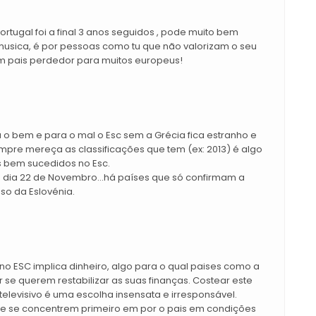
tugal foi a final 3 anos seguidos , pode muito bem
a musica, é por pessoas como tu que não valorizam o seu
m pais perdedor para muitos europeus!
a o bem e para o mal o Esc sem a Grécia fica estranho e
re mereça as classificações que tem (ex: 2013) é algo
 bem sucedidos no Esc.
 dia 22 de Novembro...há países que só confirmam a
so da Eslovénia.
 no ESC implica dinheiro, algo para o qual paises como a
r se querem restabilizar as suas finanças. Costear este
televisivo é uma escolha insensata e irresponsável.
e se concentrem primeiro em por o pais em condições