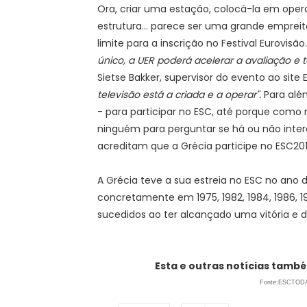
Ora, criar uma estação, colocá-la em opera
estrutura... parece ser uma grande emprei
limite para a inscrição no Festival Eurovisão.
único, a UER poderá acelerar a avaliação e 
Sietse Bakker, supervisor do evento ao site
televisão está a criada e a operar".
Para alé
- para participar no ESC, até porque como
ninguém para perguntar se há ou não inter
acreditam que a Grécia participe no ESC201
A Grécia teve a sua estreia no ESC no ano 
concretamente em 1975, 1982, 1984, 1986, 
sucedidos ao ter alcançado uma vitória e de
Esta e outras notícias també
Fonte:ESCTOD