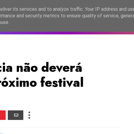
lítica de Privacidade
liver its services and to analyze traffic. Your IP address and us
rmance and security metrics to ensure quality of service, gene
C2026
EASC2026
PORTUGAL
LANÇAMENTOS
ESPE
buse.
ia não deverá
róximo festival