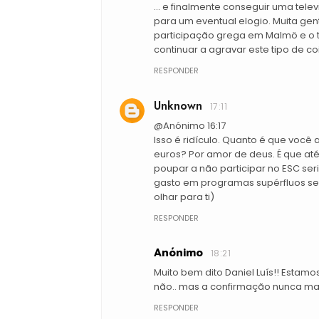
... e finalmente conseguir uma telev
para um eventual elogio. Muita gen
participação grega em Malmö e o ta
continuar a agravar este tipo de co
RESPONDER
Unknown
17:11
@Anónimo 16:17
Isso é ridículo. Quanto é que você
euros? Por amor de deus. É que até
poupar a não participar no ESC ser
gasto em programas supérfluos se
olhar para ti)
RESPONDER
Anónimo
18:21
Muito bem dito Daniel Luís!! Estam
não.. mas a confirmação nunca mai
RESPONDER