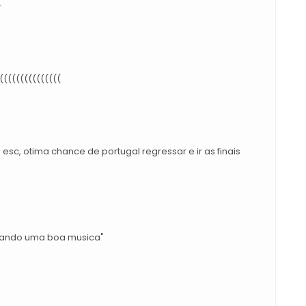
r
(((((((((((((((
sc, otima chance de portugal regressar e ir as finais
levando uma boa musica"