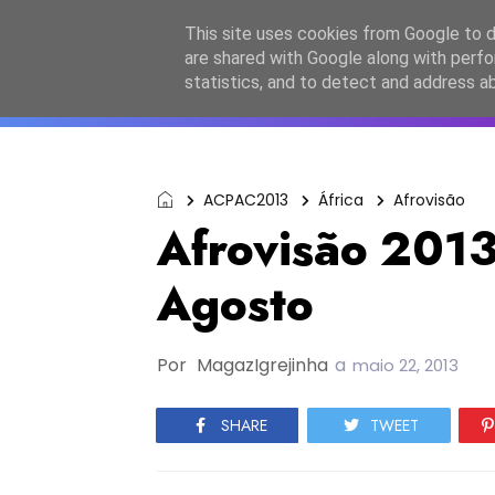
Início
Sobre a equipa
Contactos
Po
This site uses cookies from Google to de
are shared with Google along with perfo
ESC2027
JESC2026
F
statistics, and to detect and address a
ACPAC2013
África
Afrovisão
Afrovisão 2013
Agosto
Por
MagazIgrejinha
a
maio 22, 2013
SHARE
TWEET