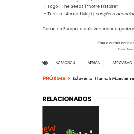
- Togo | The Seeds | “Notre Histoire”
- Tunísia | Ahmed Mejri |
canção a anuncia
Como na Europa, o país vencedor organizará
Esta e outras notíci
Fonte: New A
ACPAC2013
ÁFRICA
AFROVISÃO
Eslovénia: Hannah Mancini r