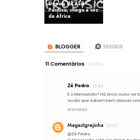
Depois da Ásia-
Pacifico, chega a vez
da África
11 Comentários
( HIDE )
Zé Pedro
23:23
E o Menavisão? Há anos ouviu-se fal
vocês que sabem bem dessas cois
RESPONDER
MagazIgrejinha
23:27
@Zé Pedro