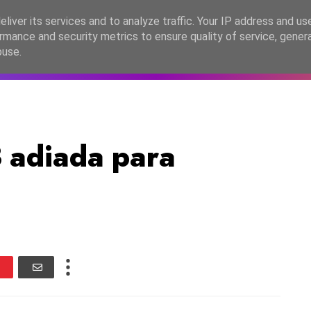
lítica de Privacidade
liver its services and to analyze traffic. Your IP address and us
rmance and security metrics to ensure quality of service, gene
C2026
EASC2026
PORTUGAL
LANÇAMENTOS
ESPE
buse.
 adiada para