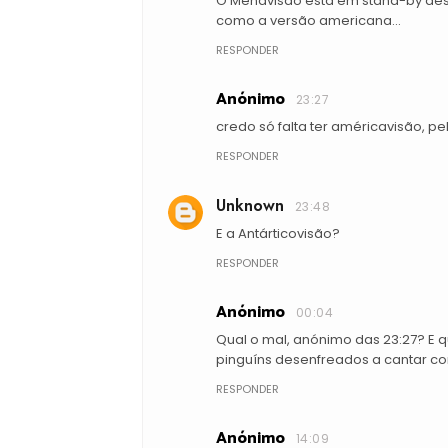
O Menavisão está em stand-by desde
como a versão americana...
RESPONDER
Anónimo
23:27
credo só falta ter américavisão, pe
RESPONDER
Unknown
23:48
E a Antárticovisão?
RESPONDER
Anónimo
00:04
Qual o mal, anónimo das 23:27? E 
pinguíns desenfreados a cantar c
RESPONDER
Anónimo
14:09