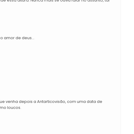
 essa altura. Nunca mais se ouviu falar no assunto, tal
lo amor de deus...
que venha depois a Antarticovisão, com uma data de
omo loucos.