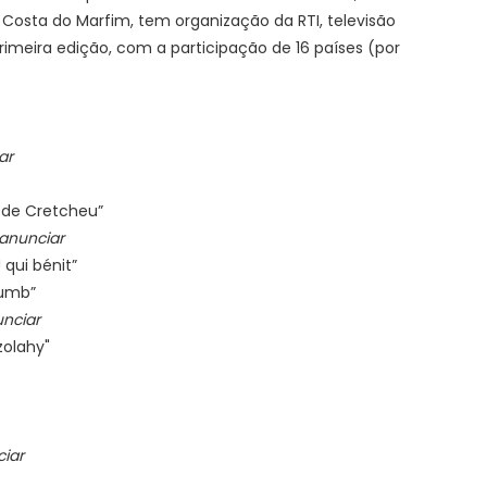
a Costa do Marfim, tem organização da RTI, televisão
primeira edição, com a participação de 16 países (por
ar
 de Cretcheu”
anunciar
qui bénit”
Kumb”
nciar
zolahy"
iar