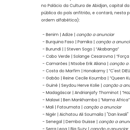
no Palácio da Cultura de Abidjan, capital d
pública do país anfitrião, e contará, nesta 
ordem alfabética):
- Benim | Adize |
canção a anunciar
- Burquina Faso | Pamika |
canção a anunci
- Burundi | | Steven Sogo | “Akabanga”
- Cabo Verde | Solange Cesarovna | “Força
- Camarões | Ntsobe Erik Aliana |
canção a 
- Costa do Marfim | Honakamy | “C'est DIEU 
- Gabão | Reine Cecile Koumba | “Queen 
- Guiné | Seydou Herve Kolie |
canção a anu
- Madagáscar | Andrianjafy Thominot | “Ha
- Malawi | Ben Mankhamba | “Mama Africa”
- Mali | Fatoumata |
canção a anunciar
- Nigér | Aichatou Ali Soumaila | "Dan kwali"
- Senegal | Demba Guisse |
canção a anunc
- Serra Leoa | Big Suzy |
canção a anunciar