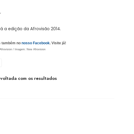
r
 a edição da Afrovisão 2014.
as também no
nosso Facebook
. Visite já!
frovision / Imagem: New Afrovision
evoltada com os resultados