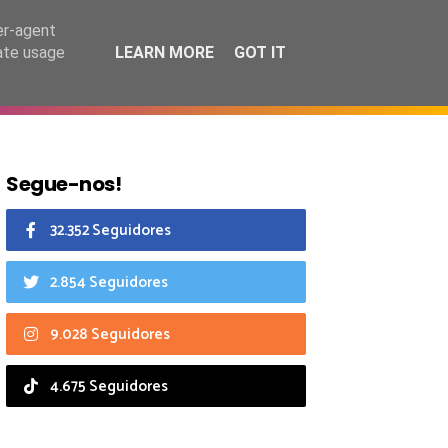
7 agosto 2026
er-agent
rate usage
LEARN MORE
GOT IT
CIAIS
CALENDÁRIO
Segue-nos!
32.352 Seguidores
2.854 Seguidores
9.028 Seguidores
4.675 Seguidores