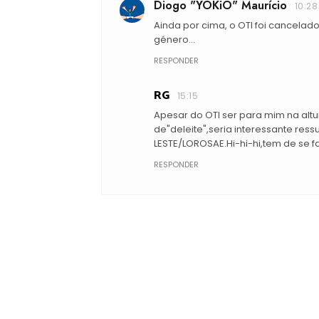
Diogo "YOKiO" Maurício
10:28
Ainda por cima, o OTI foi cancela
género...
RESPONDER
RG
15:15
Apesar do OTI ser para mim na altu
de"deleite",seria interessante res
LESTE/LOROSAE.Hi-hi-hi,tem de se fa
RESPONDER