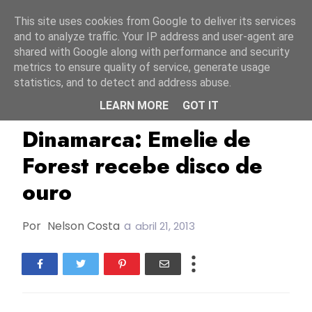
Início
9 agosto 2026
This site uses cookies from Google to deliver its services
and to analyze traffic. Your IP address and user-agent are
shared with Google along with performance and security
metrics to ensure quality of service, generate usage
statistics, and to detect and address abuse.
LEARN MORE
GOT IT
Dinamarca
ESC2013
Dinamarca: Emelie de
Forest recebe disco de
ouro
Por
Nelson Costa
a
abril 21, 2013