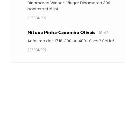
Dinamarca Winner! 1ºlugar Dinamarca 300
pontos sei lá lol
RESPONDER
Mituxa Pinha-Caxemira Olivais
18:48
Anónimo das 17:18: 300 ou 400, tá'ver? Sei la!
RESPONDER