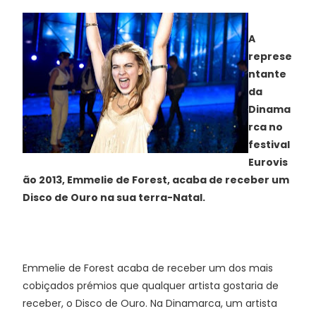
A
represe
ntante
da
Dinama
rca no
festival
Eurovis
ão 2013, Emmelie de Forest, acaba de receber um
Disco de Ouro na sua terra-Natal.
Emmelie de Forest acaba de receber um dos mais
cobiçados prémios que qualquer artista gostaria de
receber, o Disco de Ouro. Na Dinamarca, um artista