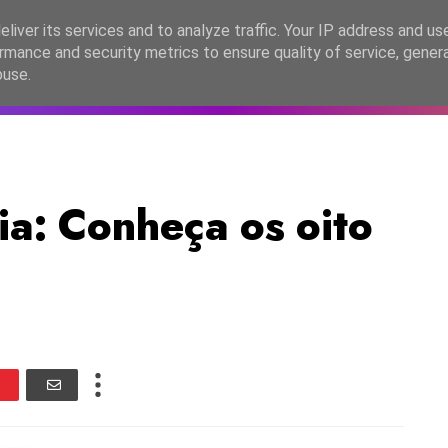
lítica de Privacidade
liver its services and to analyze traffic. Your IP address and us
rmance and security metrics to ensure quality of service, gene
C2026
EASC2026
PORTUGAL
LANÇAMENTOS
ESPE
buse.
ia: Conheça os oito