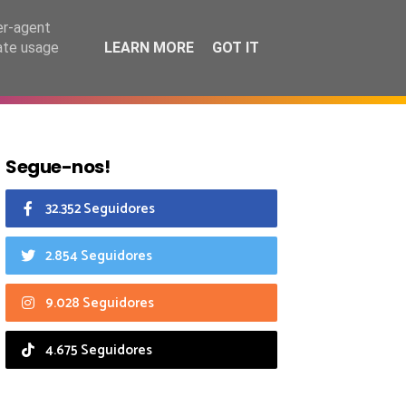
9 agosto 2026
er-agent
rate usage
LEARN MORE
GOT IT
CIAIS
CALENDÁRIO
Segue-nos!
32.352 Seguidores
2.854 Seguidores
9.028 Seguidores
4.675 Seguidores