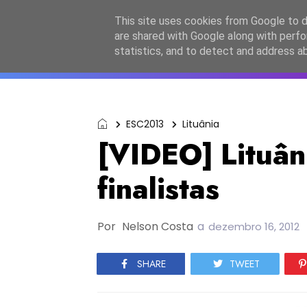
Início
Sobre a equipa
Contactos
Po
This site uses cookies from Google to de
are shared with Google along with perfo
ESC2027
JESC2026
F
statistics, and to detect and address a
ESC2013
Lituânia
[VIDEO] Lituân
finalistas
Por
Nelson Costa
a
dezembro 16, 2012
SHARE
TWEET