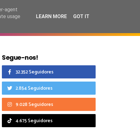
6 agosto 2026
er-agent
rate usage
LEARN MORE
GOT IT
CIAIS
CALENDÁRIO
Segue-nos!
32.352 Seguidores
2.854 Seguidores
9.028 Seguidores
4.675 Seguidores