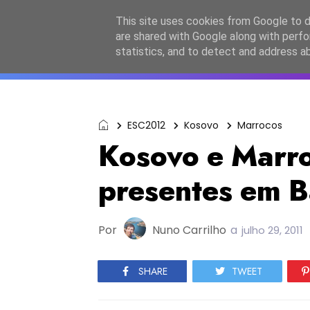
Início
Sobre a equipa
Contactos
Po
This site uses cookies from Google to de
are shared with Google along with perfo
ESC2027
JESC2026
F
statistics, and to detect and address a
ESC2012
Kosovo
Marrocos
Kosovo e Marro
presentes em 
Por
Nuno Carrilho
a
julho 29, 2011
SHARE
TWEET