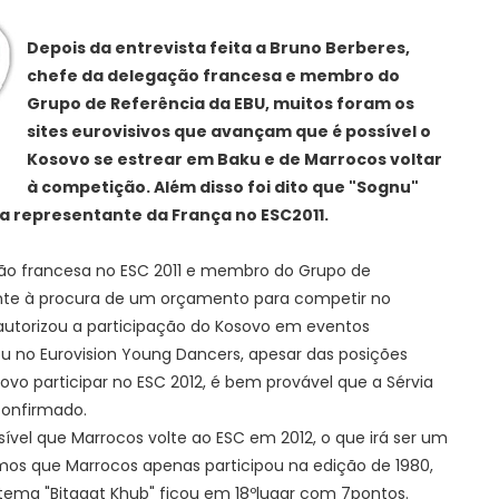
Depois da entrevista feita a Bruno Berberes,
chefe da delegação francesa e membro do
Grupo de Referência da EBU, muitos foram os
sites eurovisivos que avançam que é possível o
Kosovo se estrear em Baku e de Marrocos voltar
à competição. Além disso foi dito que "Sognu"
ma representante da França no ESC2011.
ão francesa no ESC 2011 e membro do Grupo de
nte à procura de um orçamento para competir no
á autorizou a participação do Kosovo em eventos
pou no Eurovision Young Dancers, apesar das posições
sovo participar no ESC 2012, é bem provável que a Sérvia
confirmado.
ível que Marrocos volte ao ESC em 2012, o que irá ser um
mos que Marrocos apenas participou na edição de 1980,
tema "Bitaqat Khub" ficou em 18ºlugar com 7pontos.