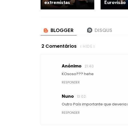
extremistas
Eurovisão
2 Comentários
( HIDE )
Anónimo
21:40
KOsoso??? hehe
RESPONDER
Nuno
13:02
Outro País importante que deveria r
RESPONDER