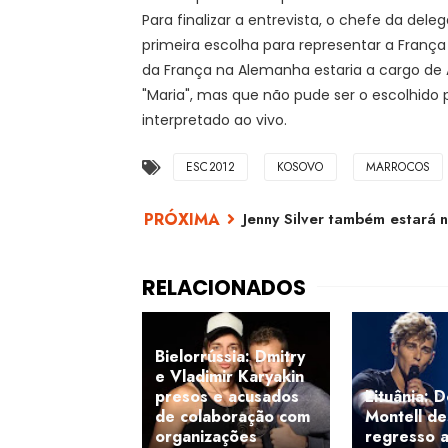
Para finalizar a entrevista, o chefe da de
primeira escolha para representar a Franç
da França na Alemanha estaria a cargo de 
"Maria", mas que não pude ser o escolhido po
interpretado ao vivo.
ESC2012
KOSOVO
MARROCOS
Jenny Silver também estará n
Bielorrússia: Dmitry
e Vladimir Karyakin
presos e acusados
Lituânia: 
de colaboração com
Montell de
organizações
regresso a