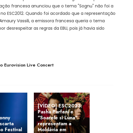
legação francesa anunciou que o tema "Sognu" não foi a
a no ESC2012. Quando foi acordado que a representação
Amaury Vassili, a emissora francesa queria o tema
r desrespeitar as regras da EBU, pois já havia sido
o Eurovision Live Concert
[VÍDEO] ESC2023:
Pasha Parfeni e
Donny
"Soarele si Luna"
scarta
representam a
o Festival
Moldávia em