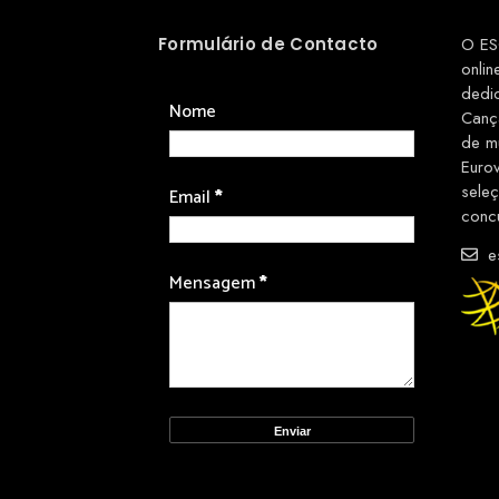
Formulário de Contacto
O ES
onlin
dedi
Nome
Canç
de m
Euro
sele
Email
*
conc
es
Mensagem
*