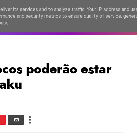
lítica de Privacidade
liver its services and to analyze traffic. Your IP address and us
rmance and security metrics to ensure quality of service, gene
C2026
EASC2026
PORTUGAL
LANÇAMENTOS
ESPE
buse.
cos poderão estar
Baku