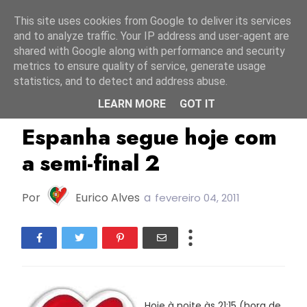
Início
6 agosto 2026
This site uses cookies from Google to deliver its services
and to analyze traffic. Your IP address and user-agent are
shared with Google along with performance and security
metrics to ensure quality of service, generate usage
statistics, and to detect and address abuse.
LEARN MORE
GOT IT
ESC2011
Espanha
Espanha segue hoje com
a semi-final 2
Por
Eurico Alves
a
fevereiro 04, 2011
Hoje à noite às 21:15 (hora de