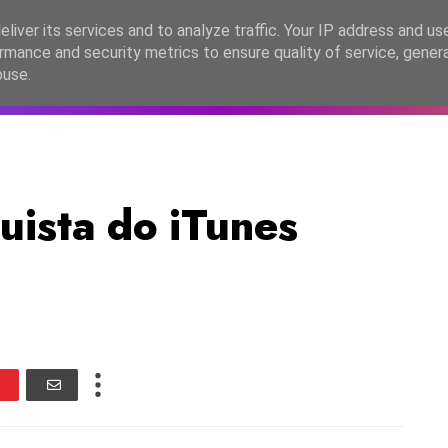
lítica de Privacidade
liver its services and to analyze traffic. Your IP address and us
rmance and security metrics to ensure quality of service, gene
C2026
EASC2026
PORTUGAL
LANÇAMENTOS
ESPE
buse.
uista do iTunes