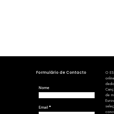
Formulário de Contacto
O ES
onlin
dedi
Nome
Canç
de m
Euro
sele
Email
*
conc