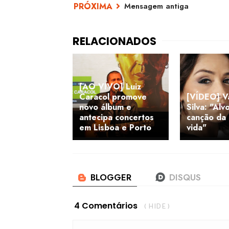
Mensagem antiga
[AO VIVO] Luiz
Caracol promove
[VÍDEO] V
novo álbum e
Silva: "Alv
antecipa concertos
canção da
em Lisboa e Porto
vida"
4 Comentários
( HIDE )