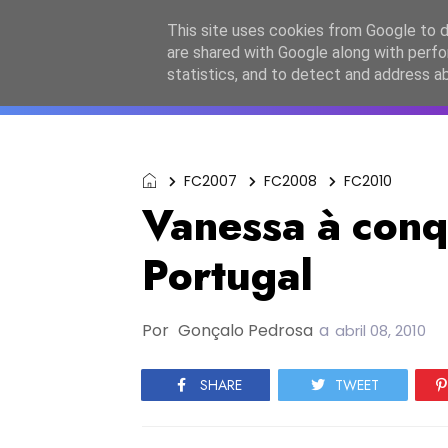
Início
Sobre a equipa
Contactos
Po
This site uses cookies from Google to de
are shared with Google along with perfo
ESC2027
JESC2026
F
statistics, and to detect and address a
FC2007
FC2008
FC2010
Vanessa à conq
Portugal
Por
Gonçalo Pedrosa
a
abril 08, 2010
SHARE
TWEET