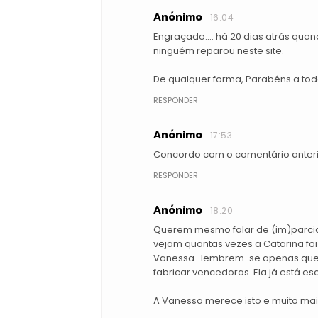
Anónimo
16:04
Engraçado.... há 20 dias atrás qua
ninguém reparou neste site.
De qualquer forma, Parabéns a tod
RESPONDER
Anónimo
17:53
Concordo com o comentário anterior
RESPONDER
Anónimo
18:20
Querem mesmo falar de (im)parcial
vejam quantas vezes a Catarina fo
Vanessa...lembrem-se apenas que, a
fabricar vencedoras. Ela já está es
A Vanessa merece isto e muito mai