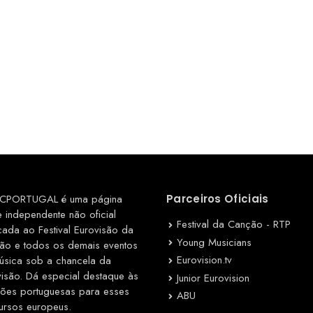
CPORTUGAL é uma página
Parceiros Oficiais
e independente não oficial
Festival da Canção - RTP
cada ao Festival Eurovisão da
Young Musicians
ão e todos os demais eventos
Eurovision.tv
úsica sob a chancela da
visão. Dá especial destaque às
Junior Eurovision
ções portuguesas para esses
ABU
ursos europeus.