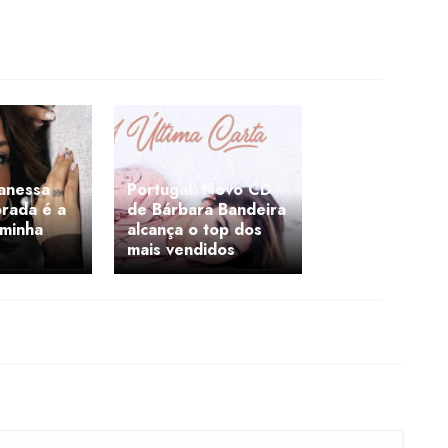
anessa
Portugal: Novo CD
orada é a
de Bárbara Bandeira
 minha
alcança o top dos
mais vendidos