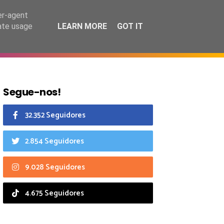
7 agosto 2026
er-agent
rate usage
LEARN MORE
GOT IT
CIAIS
CALENDÁRIO
Segue-nos!
32.352 Seguidores
2.854 Seguidores
9.028 Seguidores
4.675 Seguidores