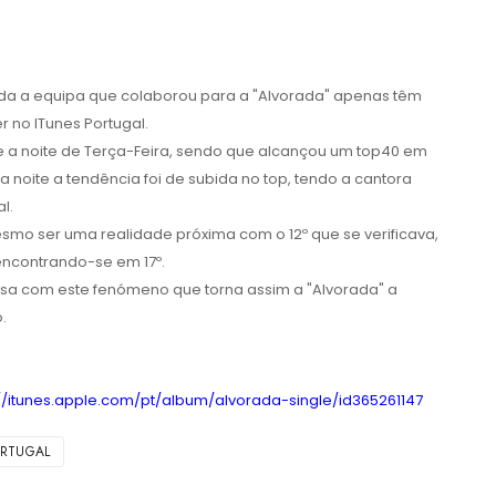
oda a equipa que colaborou para a "Alvorada" apenas têm
r no ITunes Portugal.
e a noite de Terça-Feira, sendo que alcançou um top40 em
da noite a tendência foi de subida no top, tendo a cantora
l.
esmo ser uma realidade próxima com o 12º que se verificava,
ncontrando-se em 17º.
osa com este fenómeno que torna assim a "Alvorada" a
.
://itunes.apple.com/pt/album/alvorada-single/id365261147
ORTUGAL