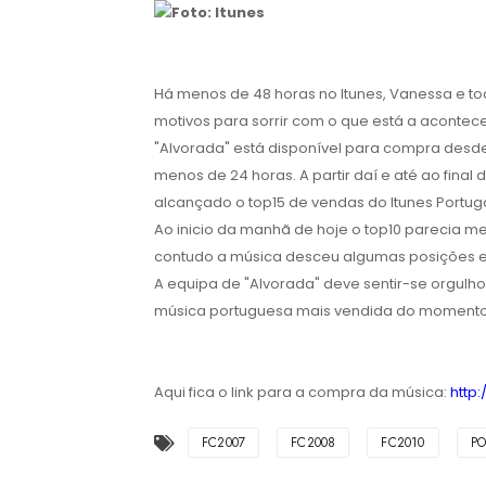
Foto: Itunes
Há menos de 48 horas no Itunes, Vanessa e t
motivos para sorrir com o que está a acontece
"Alvorada" está disponível para compra desd
menos de 24 horas. A partir daí e até ao final 
alcançado o top15 de vendas do Itunes Portuga
Ao inicio da manhã de hoje o top10 parecia m
contudo a música desceu algumas posições e
A equipa de "Alvorada" deve sentir-se orgulh
música portuguesa mais vendida do momento
Aqui fica o link para a compra da música:
http
FC2007
FC2008
FC2010
P