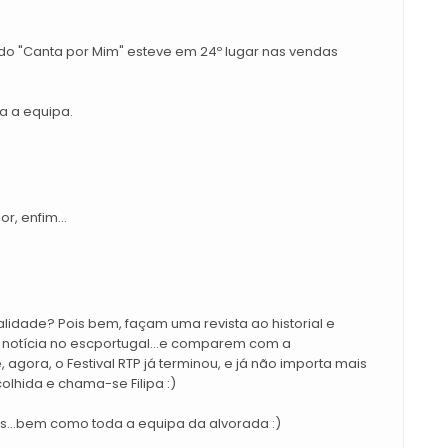
ndo "Canta por Mim" esteve em 24º lugar nas vendas
a a equipa.
, enfim...
idade? Pois bem, façam uma revista ao historial e
i notícia no escportugal...e comparem com a
gora, o Festival RTP já terminou, e já não importa mais
colhida e chama-se Filipa :)
s...bem como toda a equipa da alvorada :)