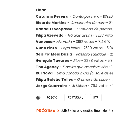
Final:
Catarina Pereira
-
Canta por mim
- 10920
Ricardo Martins
-
Caminheiro de mim
- 81
Banda Trocopasso
-
O mundo de pernas p
Filipa Azevedo
-
Há dias assim
- 3237 voto
Vanessa
-
Alvorada
– 3182 votos - 7,44 %
Nuno Pinto
-
Fogo lento
- 2539 votos - 5,9
Seis Po' Meia Dúzia
-
Pássaro saudade
- 2
Gonçalo Tavares
-
Rios
- 2278 votos - 5,3
The Agency
-
É assim que as coisas são
- 1
Rui Nova
-
Uma canção à Cid (O sol e as es
Filipa Galvão Telles
-
O amor não sabe
- 1
Jorge Guerreiro
-
Ai Lisboa
- 794 votos - 
FC2010
PORTUGAL
RTP
Albânia: a versão final de "I