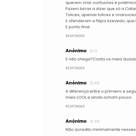
querem criar confusões e polémica
Fazem birras a dizer que só a Cat
Tolices, apenas tolices e criancices
E ofenderam a Filipa Azevedo, qu
E ponto final.
RESPONDER
Anónimo
21:11
E não chega?Conta os meia duzias 
RESPONDER
Anónimo
21:45
A diferença entre o primeiro e seg
meio LOOL e ainda acham pouco
RESPONDER
Anónimo
21:49
Não acredito minimamente nesses 