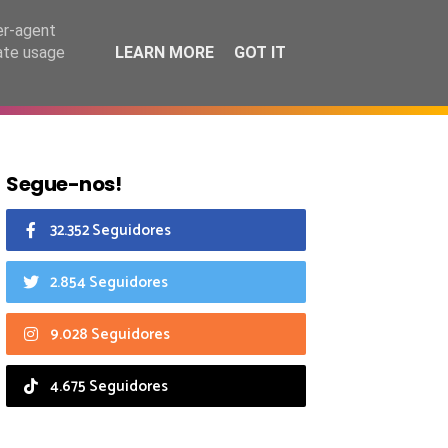
8 agosto 2026
er-agent
rate usage
LEARN MORE
GOT IT
CIAIS
CALENDÁRIO
Segue-nos!
32.352 Seguidores
2.854 Seguidores
9.028 Seguidores
4.675 Seguidores