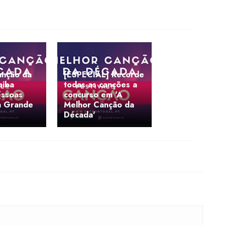
anção da
[ESPECIAL] Recorde
aiba
todas as canções a
essoas
concurso em 'A
a Grande
Melhor Canção da
Década'