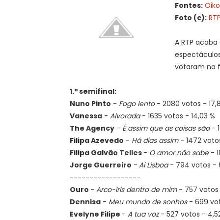
Fontes:
Oik
Foto (c):
RT
A RTP acaba d
espectáculos
votaram na fi
1.ª semifinal:
Nuno Pinto
-
Fogo lento
- 2080 votos - 17
Vanessa
-
Alvorada
- 1635 votos - 14,03 %
The Agency
-
É assim que as coisas são
- 1
Filipa Azevedo
-
Há dias assim
- 1472 voto
Filipa Galvão Telles
-
O amor não sabe
- 1
Jorge Guerreiro
-
Ai Lisboa
- 794 votos - 
------------------
Ouro
-
Arco-íris dentro de mim
- 757 votos
Dennisa
-
Meu mundo de sonhos
- 699 vot
Evelyne Filipe
-
A tua voz
- 527 votos - 4,