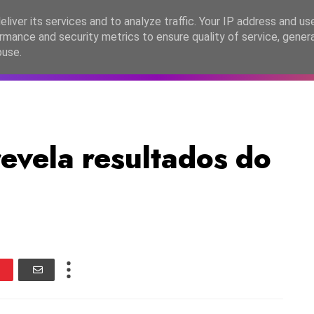
lítica de Privacidade
liver its services and to analyze traffic. Your IP address and us
rmance and security metrics to ensure quality of service, gene
C2026
EASC2026
PORTUGAL
LANÇAMENTOS
ESPE
buse.
evela resultados do