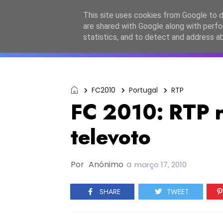
Início
Sobre a equipa
Contactos
Po
This site uses cookies from Google to de
are shared with Google along with perfo
ESC2027
JESC2026
F
statistics, and to detect and address a
FC2010
Portugal
RTP
FC 2010: RTP r
televoto
Por
Anónimo
a
março 17, 2010
SHARE
TWEET