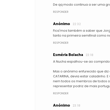
De qq modo continua a ser uma gr
RESPONDER
Anónimo
22:32
Fica'mos também a saber que Jorg
tanto na primeira semifinal como na 
RESPONDER
Esméria Bolacha
23:18
A Nucha espalhou-se ao comprido 
Mas o anónimo enfurecido que di
CATARINA, devia estar caladinho. E v
nem todos os membros de todos os jú
representar podriz de mais portugu
RESPONDER
Anónimo
23:18