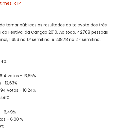
otimes
,
RTP
P
e tornar públicos os resultados do televoto dos três
 do Festival da Canção 2010. Ao todo, 42768 pessoas
nal, 11656 na 1.ª semifinal e 23878 na 2.ª semifinal.
,84%
614 votos - 13,85%
s -12,63%
194 votos - 10,24%
6,81%
 - 6,49%
os - 6,00 %
52%