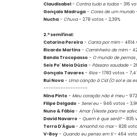
Claudisabel
-
Contra tudo e todos
- 316 vo
Gonçalo Madruga
-
Cores de um mundo
-
Nucha
-
Chuva
- 278 votos - 2,39%
2.ª semifinal:
Catarina Pereira
-
Canta por mim
- 4614 
Ricardo Martins
-
Caminheiro de mim
- 42
Banda Trocopasso
-
O mundo de pernas 
Seis Po' Meia Dúzia
-
Pássaro saudade
- 2
Gonçalo Tavares
-
Rios
- 1783 votos - 7,
Rui Nova
-
Uma canção à Cid (O sol e as es
------------------
Nina Pinto
-
Meu coração não é meu
- 972
Filipe Delgado
-
Serei eu
- 946 votos - 3,
Nuno & Fábia
-
Amar (Vieste para me salva
David Navarro
-
Quem é que será?
- 835 
Terra D'Água
-
Amanhã no mar
- 828 vot
V-Boy
-
Quando eu penso em ti
- 464 voto