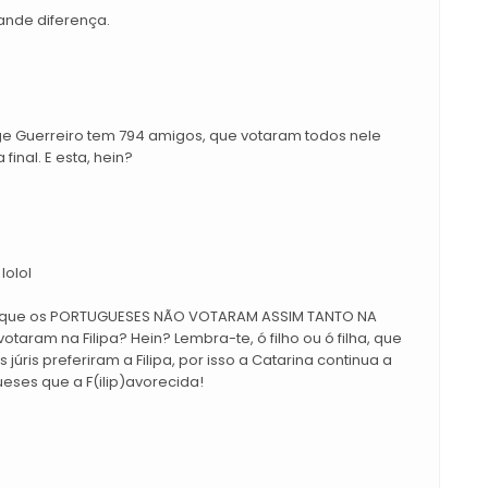
ande diferença.
e Guerreiro tem 794 amigos, que votaram todos nele
final. E esta, hein?
lolol
z que os PORTUGUESES NÃO VOTARAM ASSIM TANTO NA
otaram na Filipa? Hein? Lembra-te, ó filho ou ó filha, que
ris preferiram a Filipa, por isso a Catarina continua a
eses que a F(ilip)avorecida!