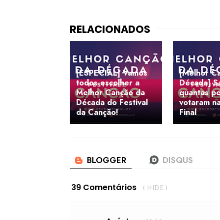
[ESPECIAL] Vamos
[Melhor C
todos escolher a
Década] S
Melhor Canção da
quantas p
Década do Festival
votaram n
da Canção!
Final
39 Comentários
( HIDE )