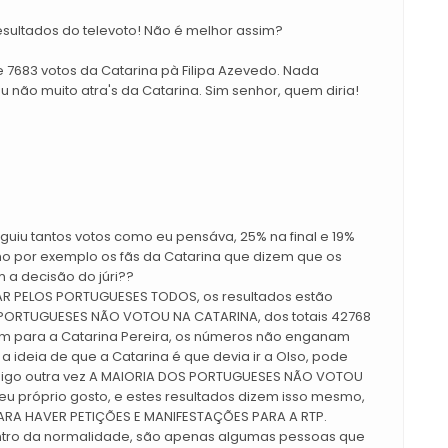
esultados do televoto! Não é melhor assim?
de 7683 votos da Catarina pà Filipa Azevedo. Nada
u não muito atra's da Catarina. Sim senhor, quem diria!
eguiu tantos votos como eu pensáva, 25% na final e 19%
o por exemplo os fãs da Catarina que dizem que os
m a decisão do júri??
AR PELOS PORTUGUESES TODOS, os resultados estão
S PORTUGUESES NÃO VOTOU NA CATARINA, dos totais 42768
oram para a Catarina Pereira, os números não enganam
ideia de que a Catarina é que devia ir a Olso, pode
e digo outra vez A MAIORIA DOS PORTUGUESES NÃO VOTOU
u próprio gosto, e estes resultados dizem isso mesmo,
ARA HAVER PETIÇÕES E MANIFESTAÇÕES PARA A RTP.
ntro da normalidade, são apenas algumas pessoas que