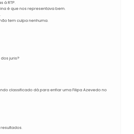
s á RTP.
arina é que nos representava bem.
.
e não tem culpa nenhuma.
dos juris?
undo classificado dá para enfiar uma Filipa Azevedo no
resultados.