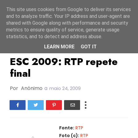
Início
7 agosto 2026
This site uses cookies from Google to deliver its services
and to analyze traffic. Your IP address and user-agent are
shared with Google along with performance and security
metrics to ensure quality of service, generate usage
statistics, and to detect and address abuse.
LEARN MORE
GOT IT
ESC2009
RTP
ESC 2009: RTP repete
final
Por
Anónimo
a
maio 24, 2009
Fonte:
RTP
Foto (c):
RTP