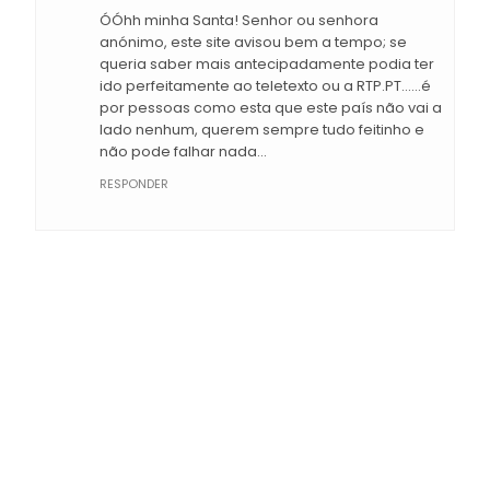
ÓÓhh minha Santa! Senhor ou senhora
anónimo, este site avisou bem a tempo; se
queria saber mais antecipadamente podia ter
ido perfeitamente ao teletexto ou a RTP.PT......é
por pessoas como esta que este país não vai a
lado nenhum, querem sempre tudo feitinho e
não pode falhar nada...
RESPONDER