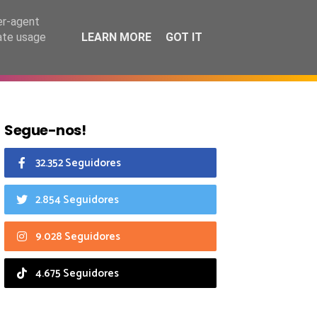
8 agosto 2026
er-agent
rate usage
LEARN MORE
GOT IT
CIAIS
CALENDÁRIO
Segue-nos!
32.352 Seguidores
2.854 Seguidores
9.028 Seguidores
4.675 Seguidores