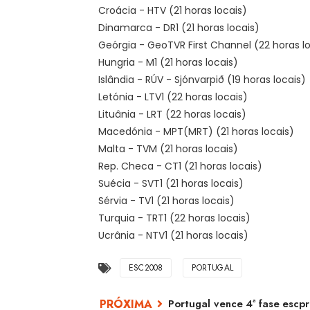
Croácia - HTV (21 horas locais)
Dinamarca - DR1 (21 horas locais)
Geórgia - GeoTVR First Channel (22 horas l
Hungria - M1 (21 horas locais)
Islândia - RÚV - Sjónvarpið (19 horas locais)
Letónia - LTV1 (22 horas locais)
Lituânia - LRT (22 horas locais)
Macedónia - MPT(MRT) (21 horas locais)
Malta - TVM (21 horas locais)
Rep. Checa - CT1 (21 horas locais)
Suécia - SVT1 (21 horas locais)
Sérvia - TV1 (21 horas locais)
Turquia - TRT1 (22 horas locais)
Ucrânia - NTV1 (21 horas locais)
ESC2008
PORTUGAL
Portugal vence 4ª fase escpr