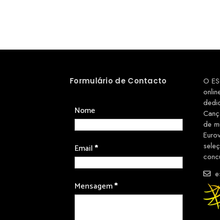
Formulário de Contacto
O ES
onlin
dedi
Nome
Canç
de m
Euro
sele
Email
*
conc
es
Mensagem
*