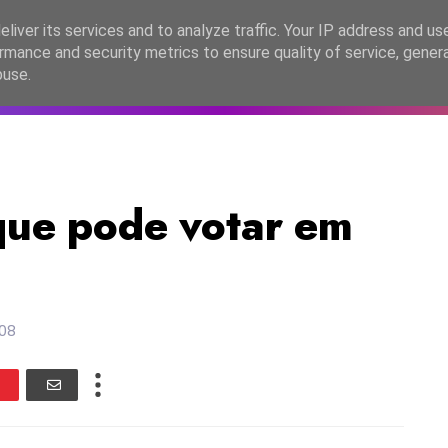
lítica de Privacidade
liver its services and to analyze traffic. Your IP address and us
rmance and security metrics to ensure quality of service, gene
C2026
EASC2026
PORTUGAL
LANÇAMENTOS
ESPE
buse.
que pode votar em
008