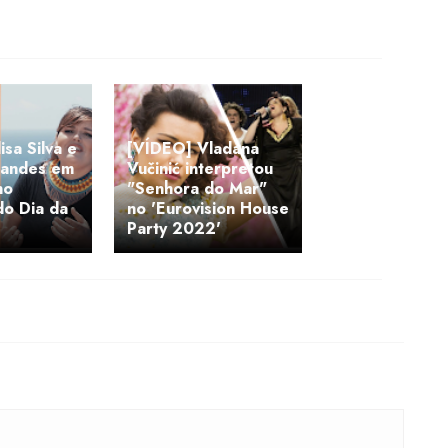
isa Silva e
[VÍDEO] Vladana
nandes em
Vučinić interpretou
no
"Senhora do Mar"
do Dia da
no 'Eurovision House
Party 2022'