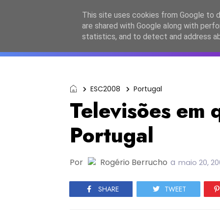
Início
Sobre a equipa
Contactos
Po
This site uses cookies from Google to de
are shared with Google along with perfo
ESC2027
JESC2026
F
statistics, and to detect and address a
ESC2008
Portugal
Televisões em 
Portugal
Por
Rogério Berrucho
a
maio 20, 2
SHARE
TWEET