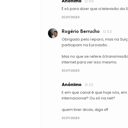
Anónimo
12:49
É só para dizer que a televisão da S
RESPONDER
Rogério Berrucho
12:53
Obrigado pelo reparo, mas na Suiç
participam na Eurovisão...
Mas no que se refere à transmissão, 
internet para ver isso mesmo.
RESPONDER
Anónimo
13:23
E em que canal é que hoje nós, em 
internacional? Ou só na net?
quem tiver dicas, diga sff
RESPONDER