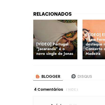
[VÍDEO] El
Vânia Fer
[VÍDEO] Portugal:
destaque 
"Jacarandá" é o
Concerto 
novo single de Jonas
Madeira
4 Comentários
( HIDE )