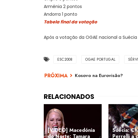
Arménia 2 pontos
Andorra 1 ponto
Tabela final da votação
Após a votação da OGAE nacional a Suécia 
ESC2008
OGAE PORTUGAL
SÉRV
Kosovo na Eurovisão?
[VÍDEO] Macedónia
Suécia: Ch
do Norte: Tamara
Perrelli a