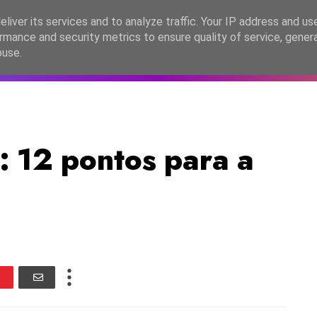
lítica de Privacidade
liver its services and to analyze traffic. Your IP address and us
rmance and security metrics to ensure quality of service, gene
C2026
EASC2026
PORTUGAL
LANÇAMENTOS
ESPE
buse.
 12 pontos para a