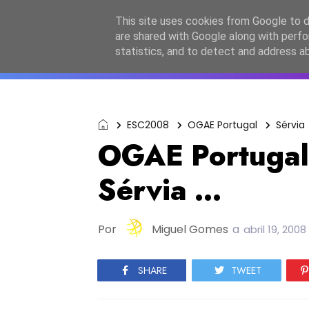
Início
Sobre a equipa
Contactos
Po
This site uses cookies from Google to de
are shared with Google along with perfo
ESC2027
JESC2026
F
statistics, and to detect and address a
ESC2008
OGAE Portugal
Sérvia
OGAE Portugal:
Sérvia ...
Por
Miguel Gomes
a
abril 19, 2008
SHARE
TWEET