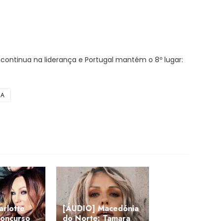
continua na liderança e Portugal mantém o 8º lugar:
IA
arlotte
[ÁUDIO] Macedónia
 concurso
do Norte: Tamara