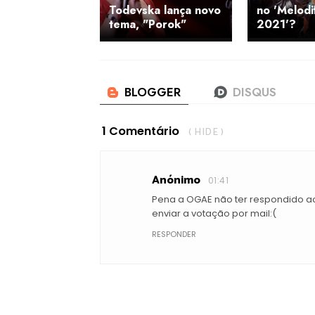
Todevska lança novo
no 'Melodi
tema, "Porok"
2021'?
1 Comentário
( HIDE )
Anónimo
01:41
Pena a OGAE não ter respondido a
enviar a votação por mail:(
RESPONDER