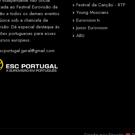
e independente não oficial
Festival da Canção - RTP
cada ao Festival Eurovisão da
Young Musicians
ão e todos os demais eventos
Eurovision.tv
úsica sob a chancela da
visão. Dá especial destaque às
Junior Eurovision
ções portuguesas para esses
ABU
ursos europeus.
cportugal.geral@gmail.com