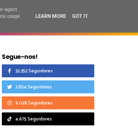
6 agosto 2026
er-agent
rate usage
LEARN MORE
GOT IT
CIAIS
CALENDÁRIO
Segue-nos!
32.352 Seguidores
2.854 Seguidores
9.028 Seguidores
4.675 Seguidores