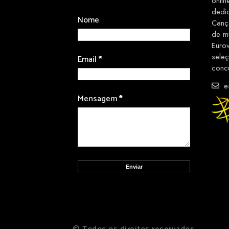
onlin
dedi
Nome
Canç
de m
Euro
sele
Email
*
conc
es
Mensagem
*