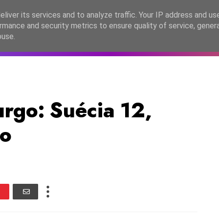
lítica de Privacidade
liver its services and to analyze traffic. Your IP address and us
rmance and security metrics to ensure quality of service, gene
C2026
EASC2026
PORTUGAL
LANÇAMENTOS
ESPE
buse.
go: Suécia 12,
to