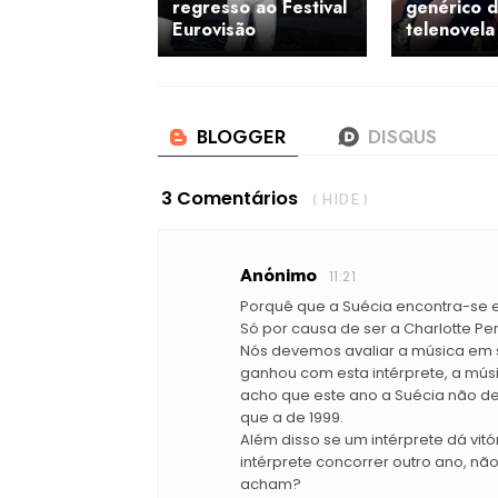
regresso ao Festival
genérico 
Eurovisão
telenovela
3 Comentários
( HIDE )
Anónimo
11:21
Porquê que a Suécia encontra-se e
Só por causa de ser a Charlotte Perr
Nós devemos avaliar a música em 
ganhou com esta intérprete, a músi
acho que este ano a Suécia não de
que a de 1999.
Além disso se um intérprete dá vitó
intérprete concorrer outro ano, não
acham?