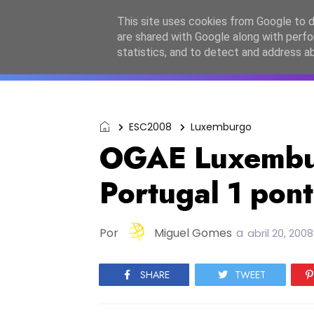
Início
Sobre a equipa
Contactos
Po
This site uses cookies from Google to de
are shared with Google along with perfo
ESC2027
JESC2026
F
statistics, and to detect and address a
ESC2008
Luxemburgo
OGAE Luxembur
Portugal 1 pon
Por
Miguel Gomes
a
abril 20, 2008
SHARE
TWEET