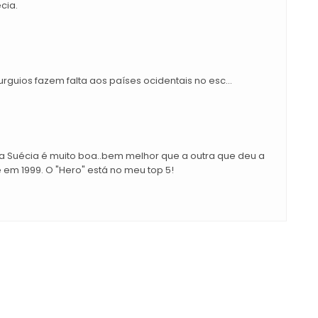
cia.
urguios fazem falta aos países ocidentais no esc...
a Suécia é muito boa..bem melhor que a outra que deu a
 em 1999. O "Hero" está no meu top 5!