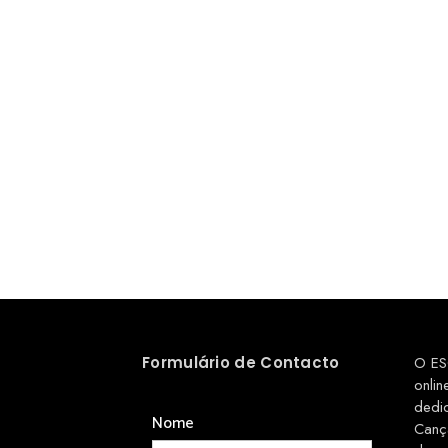
Formulário de Contacto
O ES
onlin
dedi
Nome
Canç