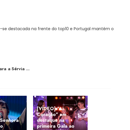
se destacada na frente do top10 e Portugal mantém o
a a Sérvia ...
[VÍDEO] "Ai
Coração" em
"Senhora
destaque na
 o
primeira Gala ao