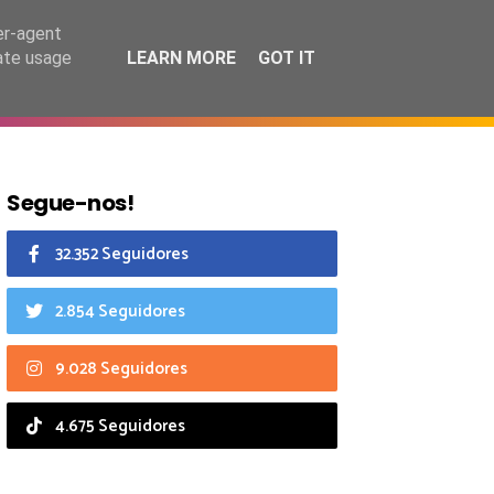
7 agosto 2026
er-agent
rate usage
LEARN MORE
GOT IT
CIAIS
CALENDÁRIO
Segue-nos!
32.352 Seguidores
2.854 Seguidores
9.028 Seguidores
4.675 Seguidores