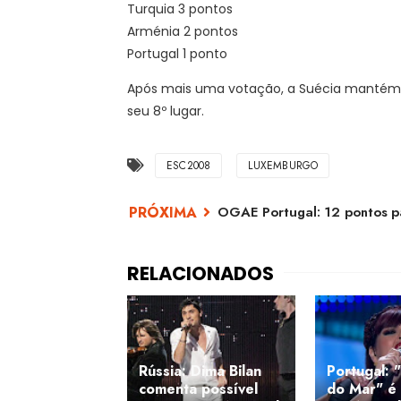
Turquia 3 pontos
Arménia 2 pontos
Portugal 1 ponto
Após mais uma votação, a Suécia mantém-
seu 8º lugar.
ESC2008
LUXEMBURGO
OGAE Portugal: 12 pontos par
Rússia: Dima Bilan
Portugal: 
comenta possível
do Mar" é