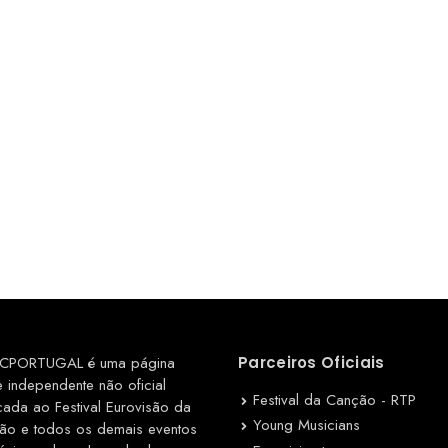
CPORTUGAL é uma página
Parceiros Oficiais
e independente não oficial
Festival da Canção - RTP
cada ao Festival Eurovisão da
Young Musicians
ão e todos os demais eventos