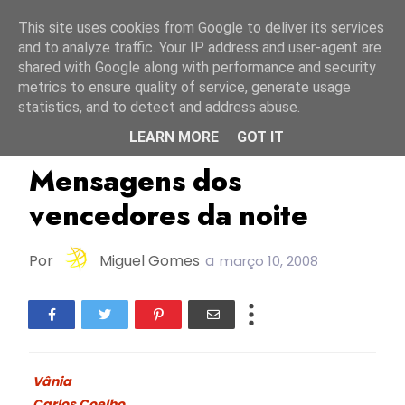
Início
7 agosto 2026
This site uses cookies from Google to deliver its services
and to analyze traffic. Your IP address and user-agent are
shared with Google along with performance and security
metrics to ensure quality of service, generate usage
statistics, and to detect and address abuse.
LEARN MORE
GOT IT
FC2008
Portugal
Mensagens dos
vencedores da noite
Por
Miguel Gomes
a
março 10, 2008
Vânia
Carlos Coelho