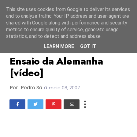
Início
7 agosto 2026
This site uses cookies from Google to deliver its services
and to analyze traffic. Your IP address and user-agent are
shared with Google along with performance and security
metrics to ensure quality of service, generate usage
statistics, and to detect and address abuse.
LEARN MORE
GOT IT
Alemanha
Enviados Helsínquia
ESC2007
Ensaio da Alemanha
[vídeo]
Por
Pedro Sá
a
maio 08, 2007