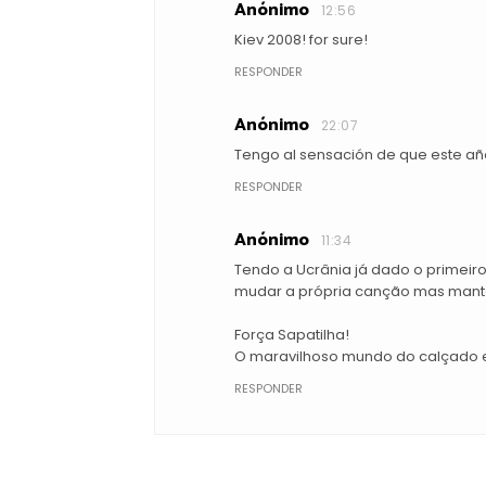
Anónimo
12:56
Kiev 2008! for sure!
RESPONDER
Anónimo
22:07
Tengo al sensación de que este añ
RESPONDER
Anónimo
11:34
Tendo a Ucrânia já dado o primeiro
mudar a própria canção mas manter
Força Sapatilha!
O maravilhoso mundo do calçado e
RESPONDER