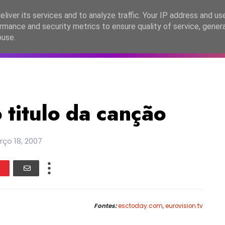
lítica de Privacidade
liver its services and to analyze traffic. Your IP address and us
rmance and security metrics to ensure quality of service, gene
C2026
EASC2026
PORTUGAL
LANÇAMENTOS
ESPE
buse.
 titulo da canção
ço 18, 2007
Fontes:
esctoday.com
,
eurovision.tv