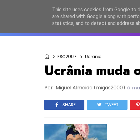
Início
Sobre a equipa
Contactos
Po
This site uses cookies from Google to de
are shared with Google along with perfo
ESC2027
JESC2026
F
statistics, and to detect and address a
ESC2007
Ucrânia
Ucrânia muda o
Por
Miguel Almeida (migas2000)
a
mar
SHARE
TWEET