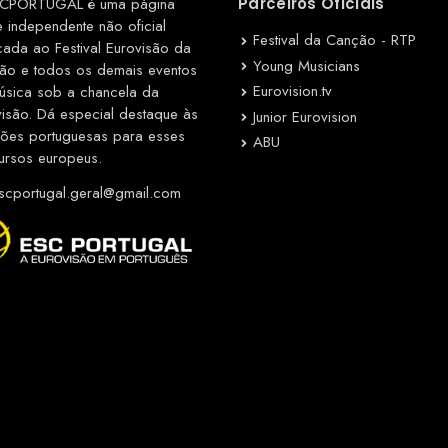
CPORTUGAL é uma página
Parceiros Oficiais
e independente não oficial
Festival da Canção - RTP
cada ao Festival Eurovisão da
Young Musicians
ão e todos os demais eventos
Eurovision.tv
úsica sob a chancela da
visão. Dá especial destaque às
Junior Eurovision
ções portuguesas para esses
ABU
ursos europeus.
cportugal.geral@gmail.com