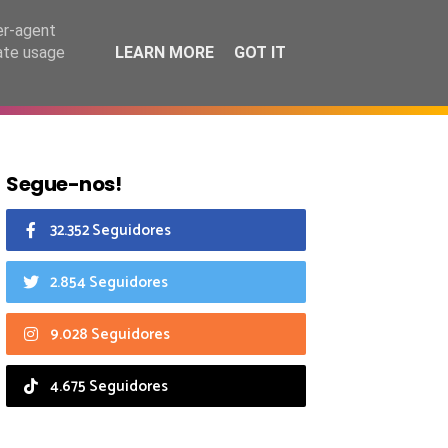
8 agosto 2026
er-agent
rate usage
LEARN MORE
GOT IT
CIAIS
CALENDÁRIO
Segue-nos!
32.352 Seguidores
2.854 Seguidores
9.028 Seguidores
4.675 Seguidores