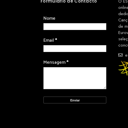
Formulário de Contacto
O ES
onlin
dedi
Nome
Canç
de m
Euro
sele
Email
*
conc
es
Mensagem
*