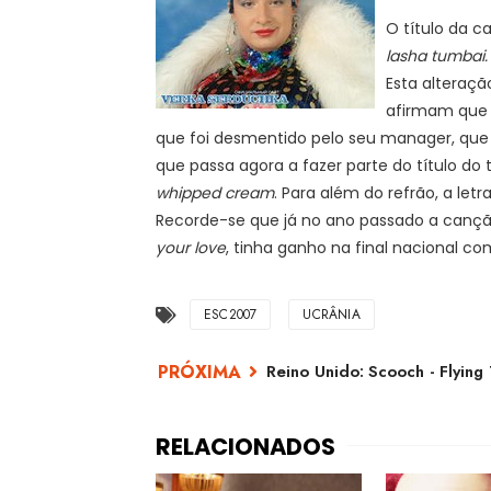
O título da c
lasha tumbai.
Esta alteraçã
afirmam que 
que foi desmentido pelo seu manager, que s
que passa agora a fazer parte do título do
whipped cream
. Para além do refrão, a le
Recorde-se que já no ano passado a cançã
your love
, tinha ganho na final nacional com
ESC2007
UCRÂNIA
Reino Unido: Scooch - Flying 