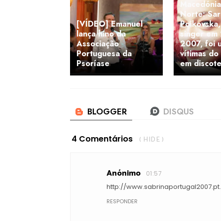
Macedónia
Norte: Sar
[VÍDEO] Emanuel
Poikovska,
lança hino da
singer em
Associação
2007, foi 
Portuguesa da
vítimas do
Psoríase
em discot
4 Comentários
( HIDE )
Anónimo
01:57
http://www.sabrinaportugal2007.pt
RESPONDER