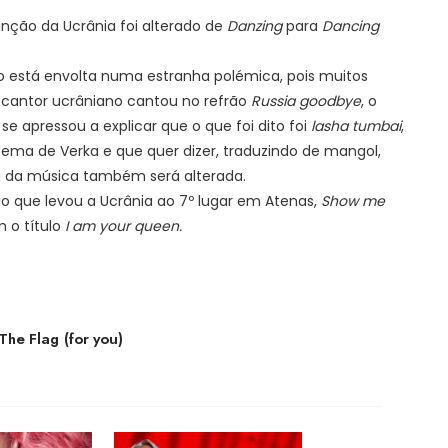
anção da Ucrânia foi alterado de
Danzing
para
Dancing
o está envolta numa estranha polémica, pois muitos
cantor ucrâniano cantou no refrão
Russia goodbye
, o
e apressou a explicar que o que foi dito foi
lasha tumbai
,
 tema de Verka e que quer dizer, traduzindo de mangol,
tra da música também será alterada.
o que levou a Ucrânia ao 7º lugar em Atenas,
Show me
 o título
I am your queen.
The Flag (for you)