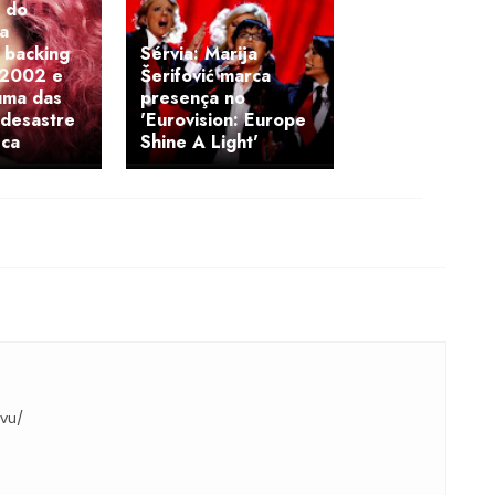
 do
a
 backing
Sérvia: Marija
 2002 e
Šerifović marca
uma das
presença no
 desastre
'Eurovision: Europe
eca
Shine A Light'
.vu/