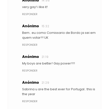
Anónimo
14:56
very gay! i like it!
RESPONDER
Anónimo
15:32
Bem.. eu como Comissario de Bordo ja sei em
quem votar!!! UK
RESPONDER
Anónimo
21:19
My boys are better! Gay power!!!!
RESPONDER
Anónimo
21:29
Sabrina u are the best ever for Portugal.. this is
the year
RESPONDER