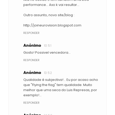
performance... Axo k vai resultar...
Outro assunto, novo site/blog :
http://joineurovision.blogspot.com
RESPONDER
Anónimo
10:51
Gosto! Possivel vencedora...
RESPONDER
Anónimo
13:52
Qualidade é subjectiva!... Eu por acaso acho
que "Flying the flag" tem qualidade. Muito
melhor que uma seca do Luis Represas, por
exemplo!...
RESPONDER