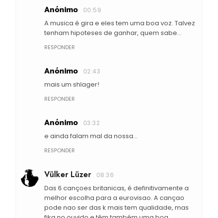
Anónimo
00:59
A musica é gira e eles tem uma boa voz. Talvez
tenham hipoteses de ganhar, quem sabe...
RESPONDER
Anónimo
02:43
mais um shlager!
RESPONDER
Anónimo
03:32
e ainda falam mal da nossa...
RESPONDER
Vülker Lüzer
08:36
Das 6 cançoes britanicas, é definitivamente a
melhor escolha para a eurovisao. A cançao
pode nao ser das k mais tem qualidade, mas
fika no ouvido e têm também uma boa