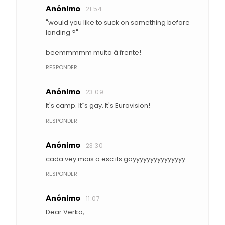
Anónimo
21:54
"would you like to suck on something before
landing ?"
beemmmmm muito á frente!
RESPONDER
Anónimo
23:09
It's camp. It´s gay. It's Eurovision!
RESPONDER
Anónimo
23:30
cada vey mais o esc its gayyyyyyyyyyyyyyy
RESPONDER
Anónimo
11:07
Dear Verka,