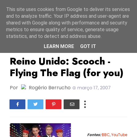
Início
9 agosto 2026
This site uses cookies from Google to deliver its services
and to analyze traffic. Your IP address and user-agent are
shared with Google along with performance and security
metrics to ensure quality of service, generate usage
statistics, and to detect and address abuse.
LEARN MORE
GOT IT
ESC2007
Reino Unido
Reino Unido: Scooch -
Flying The Flag (for you)
Por
Rogério Berrucho
a
março 17, 2007
Fontes:
BBC
,
YouTube