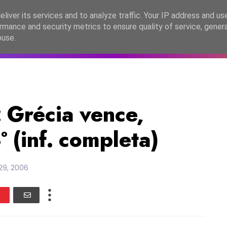
lítica de Privacidade
liver its services and to analyze traffic. Your IP address and us
rmance and security metrics to ensure quality of service, gene
C2026
EASC2026
PORTUGAL
LANÇAMENTOS
ESPE
buse.
Grécia vence,
 (inf. completa)
9, 2006