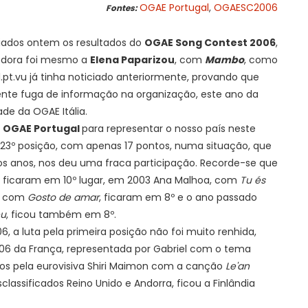
OGAE Portugal
,
OGAESC2006
Fontes:
ados ontem os resultados do
OGAE Song Contest 2006
,
edora foi mesmo a
Elena Paparizou
, com
Mambo
, como
.pt.vu já tinha noticiado anteriormente, provando que
ente fuga de informação na organização, este ano da
ade da OGAE Itália.
a
OGAE Portugal
para representar o nosso país neste
a 23º posição, com apenas 17 pontos, numa situação, que
os anos, nos deu uma fraca participação. Recorde-se que
, ficaram em 10º lugar, em 2003 Ana Malhoa, com
Tu és
a, com
Gosto de amar
, ficaram em 8º e o ano passado
éu
, ficou também em 8º.
, a luta pela primeira posição não foi muito renhida,
206 da França, representada por Gabriel com o tema
uidos pela eurovisiva Shiri Maimon com a canção
Le'an
sclassificados Reino Unido e Andorra, ficou a Finlândia