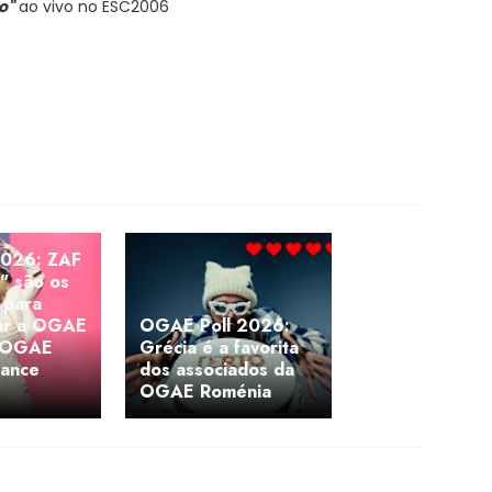
o"
ao vivo no ESC2006
026: ZAF
" são os
 para
ar a OGAE
OGAE Poll 2026:
o OGAE
Grécia é a favorita
ance
dos associados da
OGAE Roménia