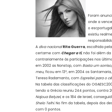
Foram anunci
onde a venc
o escportugal
existiu realm
responsabilid
A
diva nacional
Rita Guerra
, escolhida pel
certame com
Chegar a ti
, não foi além d
contrariamente às participações nos últim
em 2002 as Nonstop, com
Basta um sorriso
meu
, ficou em 13º, em 2004 os Santamari
Teresa Radamanto, com
Espreitei para o c
Na tabela das classificações do OGAESC2006
tendo a Grécia reuniu 244 pontos, contra 
Najoua Belyzel
, e os 184 de Israel, conseg
Shelo Telhi
. No fim da tabela, depois dos de
com 0 pontos.