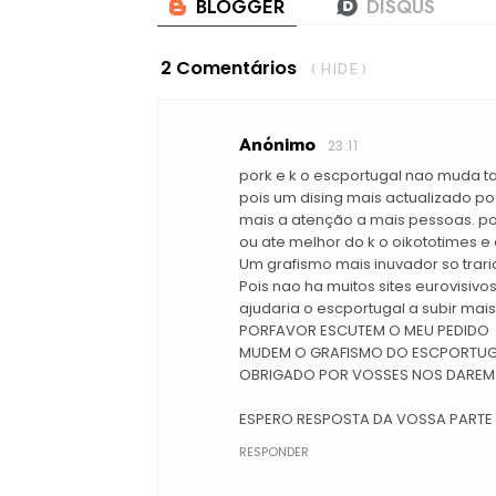
2 Comentários
( HIDE )
Anónimo
23:11
pork e k o escportugal nao muda t
pois um dising mais actualizado po
mais a atenção a mais pessoas. p
ou ate melhor do k o oikototimes e 
Um grafismo mais inuvador so traria
Pois nao ha muitos sites eurovisiv
ajudaria o escportugal a subir mais 
PORFAVOR ESCUTEM O MEU PEDIDO
MUDEM O GRAFISMO DO ESCPORTU
OBRIGADO POR VOSSES NOS DAREM 
ESPERO RESPOSTA DA VOSSA PART
RESPONDER