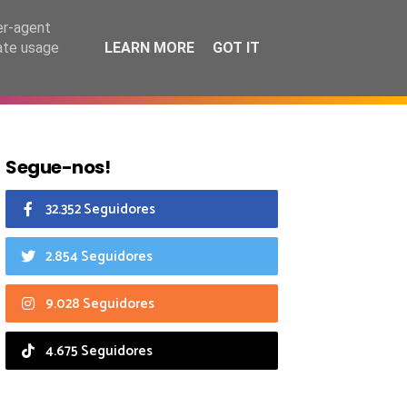
6 agosto 2026
er-agent
rate usage
LEARN MORE
GOT IT
CIAIS
CALENDÁRIO
Segue-nos!
32.352 Seguidores
2.854 Seguidores
9.028 Seguidores
4.675 Seguidores