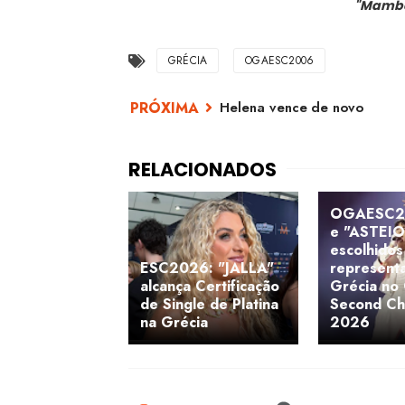
"Mamb
GRÉCIA
OGAESC2006
Helena vence de novo
OGAESC2
e "ASTEIO
escolhidos
ESC2026: "JALLA"
represent
alcança Certificação
Grécia n
de Single de Platina
Second Ch
na Grécia
2026