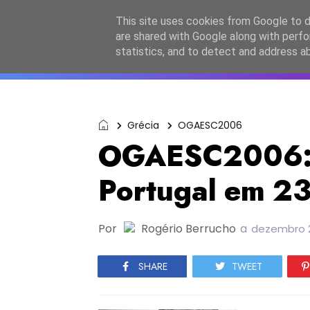
Início
Sobre a equipa
Contactos
Po
This site uses cookies from Google to de
are shared with Google along with perfo
ESC2027
JESC2026
F
statistics, and to detect and address a
Grécia
OGAESC2006
OGAESC2006: 
Portugal em 23º
Por
Rogério Berrucho
a
dezembro 2
SHARE
TWEET