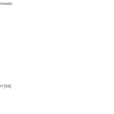
nizado:
??
[59]