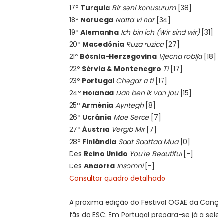
17º
Turquia
Bir seni konusurum
[38]
18º
Noruega
Natta vi har
[34]
19º
Alemanha
Ich bin ich (Wir sind wir)
[31]
20º
Macedónia
Ruza ruzica
[27]
21º
Bósnia-Herzegovina
Vjecna robija
[18]
22º
Sérvia & Montenegro
Ti
[17]
23º
Portugal
Chegar a ti
[17]
24º
Holanda
Dan ben ik van jou
[15]
25º
Arménia
Ayntegh
[8]
26º
Ucrânia
Moe Serce
[7]
27º
Áustria
Vergib Mir
[7]
28º
Finlândia
Saat Saattaa Mua
[0]
Des
Reino Unido
You're
Beautiful
[-]
Des
Andorra
Insomni
[-]
Consultar quadro detalhado
A próxima edição do Festival OGAE da Cançã
fãs do ESC. Em Portugal prepara-se já a s