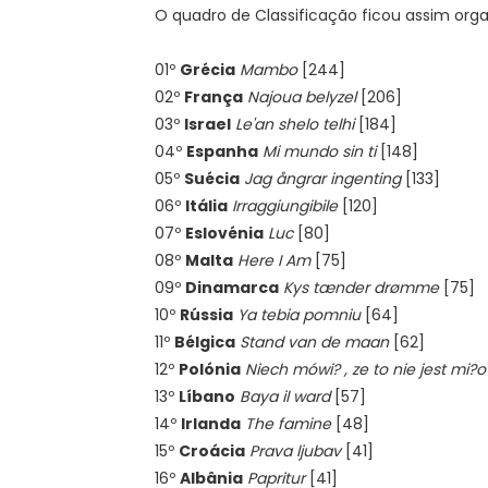
O quadro de Classificação ficou assim orga
01º
Grécia
Mambo
[244]
02º
França
Najoua belyzel
[206]
03º
Israel
Le'an shelo telhi
[184]
04º
Espanha
Mi mundo sin ti
[148]
05º
Suécia
Jag ångrar ingenting
[133]
06º
Itália
Irraggiungibile
[120]
07º
Eslovénia
Luc
[80]
08º
Malta
Here I Am
[75]
09º
Dinamarca
Kys tænder drømme
[75]
10º
Rússia
Ya tebia pomniu
[64]
11º
Bélgica
Stand van de maan
[62]
12º
Polónia
Niech mówi? , ze to nie jest mi?o
13º
Líbano
Baya il ward
[57]
14º
Irlanda
The famine
[48]
15º
Croácia
Prava ljubav
[41]
16º
Albânia
Papritur
[41]