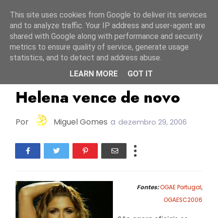
Início
6 agosto 2026
This site uses cookies from Google to deliver its services
and to analyze traffic. Your IP address and user-agent are
shared with Google along with performance and security
metrics to ensure quality of service, generate usage
statistics, and to detect and address abuse.
LEARN MORE
GOT IT
Grécia
OGAESC2006
Helena vence de novo
Por
Miguel Gomes
a
dezembro 29, 2006
Fontes:
OGAE Portugal
,
OGAESC2006