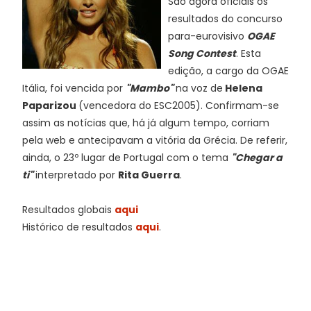
São agora oficiais os
resultados do concurso
para-eurovisivo
OGAE
Song Contest
. Esta
edição, a cargo da OGAE
Itália, foi vencida por
"Mambo"
na voz de
Helena
Paparizou
(vencedora do ESC2005). Confirmam-se
assim as notícias que, há já algum tempo, corriam
pela web e antecipavam a vitória da Grécia. De referir,
ainda, o 23º lugar de Portugal com o tema
"Chegar a
ti"
interpretado por
Rita Guerra
.
Resultados globais
aqui
Histórico de resultados
aqui
.