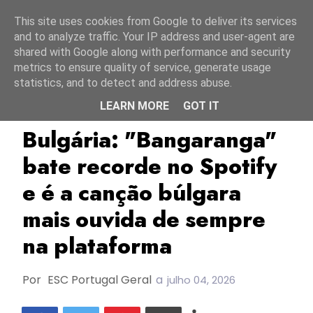
Início
6 agosto 2026
This site uses cookies from Google to deliver its services
and to analyze traffic. Your IP address and user-agent are
shared with Google along with performance and security
metrics to ensure quality of service, generate usage
statistics, and to detect and address abuse.
LEARN MORE
GOT IT
Bulgária
Dara
Spotify
Bulgária: "Bangaranga"
bate recorde no Spotify
e é a canção búlgara
mais ouvida de sempre
na plataforma
Por
ESC Portugal Geral
a
julho 04, 2026