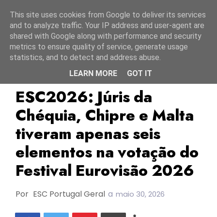
Início
7 agosto 2026
This site uses cookies from Google to deliver its services
and to analyze traffic. Your IP address and user-agent are
shared with Google along with performance and security
metrics to ensure quality of service, generate usage
statistics, and to detect and address abuse.
LEARN MORE
GOT IT
Chéquia
Chipre
EBU/UER
ESC2026: Júris da
Chéquia, Chipre e Malta
tiveram apenas seis
elementos na votação do
Festival Eurovisão 2026
Por
ESC Portugal Geral
a
maio 30, 2026