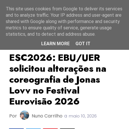
Início
7 agosto 2026
This site uses cookies from Google to deliver its services
and to analyze traffic. Your IP address and user-agent are
shared with Google along with performance and security
metrics to ensure quality of service, generate usage
statistics, and to detect and address abuse.
LEARN MORE
GOT IT
EBU/UER
Jonas Lovv
Noruega
ESC2026: EBU/UER
solicitou alterações na
coreografia de Jonas
Lovv no Festival
Eurovisão 2026
Por
Nuno Carrilho
a
maio 10, 2026