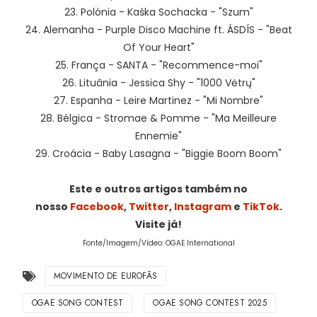
23. Polónia - Kaśka Sochacka - "Szum"
24. Alemanha - Purple Disco Machine ft. ÁSDÍS - "Beat
Of Your Heart"
25. França - SANTA - "Recommence-moi"
26. Lituânia - Jessica Shy - "1000 Vėtrų"
27. Espanha - Leire Martinez - "Mi Nombre"
28. Bélgica - Stromae & Pomme - "Ma Meilleure
Ennemie"
29. Croácia - Baby Lasagna - "Biggie Boom Boom"
Este e outros artigos também no
nosso
Facebook
,
Twitter
,
Instagram
e
TikTok
.
Visite já!
Fonte/Imagem/Vídeo: OGAE International
MOVIMENTO DE EUROFÃS
OGAE SONG CONTEST
OGAE SONG CONTEST 2025