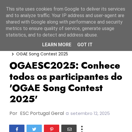
Início
10 agosto 2026
This site uses cookies from Google to deliver its services
and to analyze traffic. Your IP address and user-agent are
shared with Google along with performance and security
metrics to ensure quality of service, generate usage
statistics, and to detect and address abuse.
LEARN MORE
GOT IT
Movimento De Eurofãs
OGAE Song Contest
OGAE Song Contest 2025
OGAESC2025: Conhece
todos os participantes do
'OGAE Song Contest
2025'
Por
ESC Portugal Geral
a
setembro 12, 2025