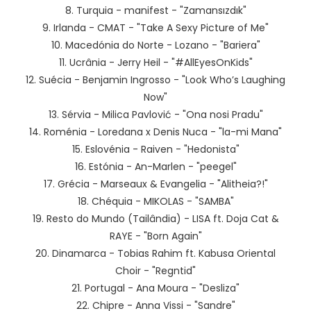
8. Turquia - manifest - "Zamansızdık"
9. Irlanda - CMAT - "Take A Sexy Picture of Me"
10. Macedónia do Norte - Lozano - "Bariera"
11. Ucrânia - Jerry Heil - "#AllEyesOnKids"
12. Suécia - Benjamin Ingrosso - "Look Who’s Laughing
Now"
13. Sérvia - Milica Pavlović - "Ona nosi Pradu"
14. Roménia - Loredana x Denis Nuca - "la-mi Mana"
15. Eslovénia - Raiven - "Hedonista"
16. Estónia - An-Marlen - "peegel"
17. Grécia - Marseaux & Evangelia - "Alitheia?!"
18. Chéquia - MIKOLAS - "SAMBA"
19. Resto do Mundo (Tailândia) - LISA ft. Doja Cat &
RAYE - "Born Again"
20. Dinamarca - Tobias Rahim ft. Kabusa Oriental
Choir - "Regntid"
21. Portugal - Ana Moura - "Desliza"
22. Chipre - Anna Vissi - "Sandre"