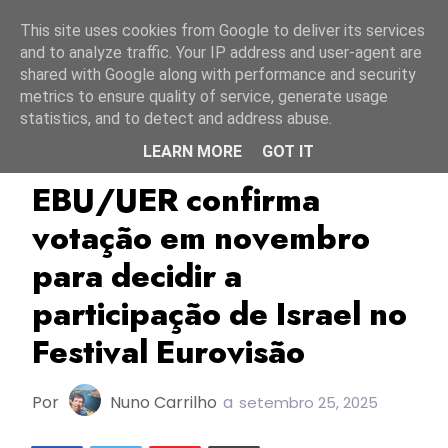
Início
7 agosto 2026
This site uses cookies from Google to deliver its services
and to analyze traffic. Your IP address and user-agent are
shared with Google along with performance and security
metrics to ensure quality of service, generate usage
statistics, and to detect and address abuse.
LEARN MORE
GOT IT
EBU/UER
ESC2026
Israel
EBU/UER confirma
votação em novembro
para decidir a
participação de Israel no
Festival Eurovisão
Por
Nuno Carrilho
a
setembro 25, 2025