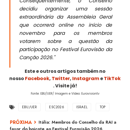
Consequentemente, o Conselho
decidiu organizar uma sessão
extraordinária da Assembleia Geral
que ocorrerá online no início de
novembro para os membros
votarem sobre a questão da
participação no Festival Eurovisão da
Canção 2026."
Este e outros artigos também no
nosso
Facebook
,
Twitter
,
Instagram
e
TikTok
. Visite já!
Fonte: EBU/UER/ Imagem e Vídeo: Eurovisiontv
EBU/UER
ESC2026
ISRAEL
TOP
Itália: Membros do Conselho da RAI a
favor do boicote ao Festival Eurovisão 2026