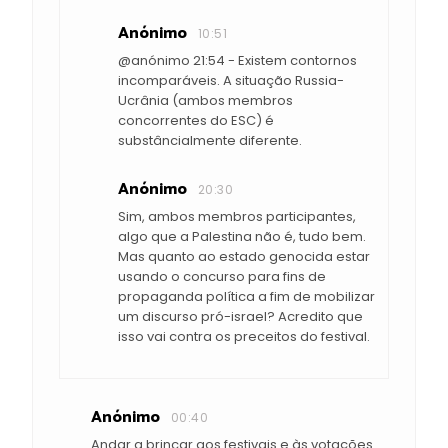
Anónimo
10:51
@anónimo 21:54 - Existem contornos
incomparáveis. A situação Russia-
Ucrânia (ambos membros
concorrentes do ESC) é
substâncialmente diferente.
Anónimo
20:30
Sim, ambos membros participantes,
algo que a Palestina não é, tudo bem.
Mas quanto ao estado genocida estar
usando o concurso para fins de
propaganda política a fim de mobilizar
um discurso pró-israel? Acredito que
isso vai contra os preceitos do festival.
Anónimo
00:40
Andar a brincar aos festivais e às votações