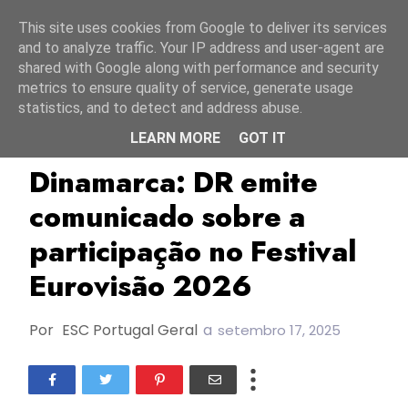
Início
8 agosto 2026
This site uses cookies from Google to deliver its services
and to analyze traffic. Your IP address and user-agent are
shared with Google along with performance and security
metrics to ensure quality of service, generate usage
statistics, and to detect and address abuse.
LEARN MORE
GOT IT
Dinamarca
DR
ESC2026
Dinamarca: DR emite
comunicado sobre a
participação no Festival
Eurovisão 2026
Por
ESC Portugal Geral
a
setembro 17, 2025