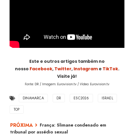
Este e outros artigos também no
nosso
Facebook
,
Twitter
,
Instagram
e
TikTok
.
Visite já!
Fonte: DR / Imagem: Eurovision.tv / Vídeo: Eurovision.tv
DINAMARCA
DR
ESC2026
ISRAEL
TOP
França: Slimane condenado em
tribunal por assédio sexual